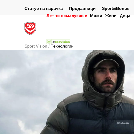
И ДЕНА
ДВА НАЧИНА НА ПЛАЌАЊЕ
онска платежна
Статус на нарачка
Продавници
Sport&Bonus
- во готово или со електронска платежна картичка.
Летно намалување
Мажи
Жени
Деца
Sport Vision
Технологии