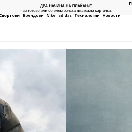
CLICK & COLLECT
П
Платете со картичка online и подигнете во продавницата по
ваш избор
Спортови
Брендови
Nike
adidas
Технологии
Новости