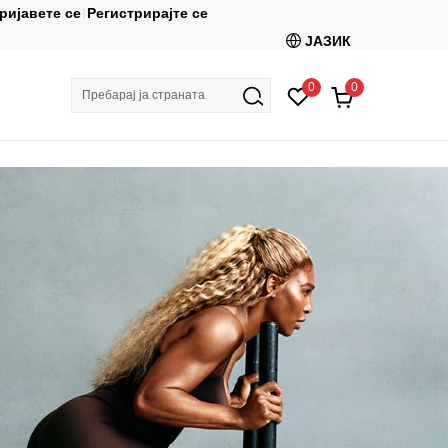
ријавете се
Регистрирајте се
Ценовник
Ко
ЈАЗИК
0
0
Пребарај ја страната