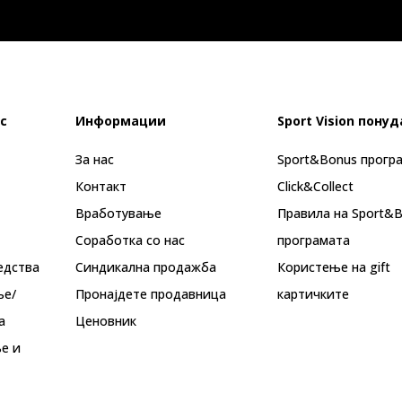
с
Информации
Sport Vision понуд
За нас
Sport&Bonus прогр
Контакт
Click&Collect
Вработување
Правила на Sport&
Соработка со нас
програмата
едства
Синдикална продажба
Користење на gift
ње/
Пронајдете продавница
картичките
а
Ценовник
е и