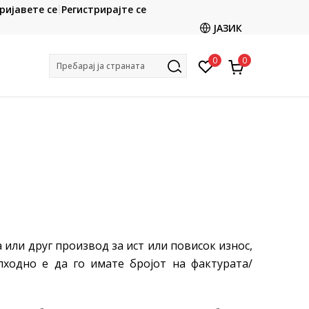
CLICK & COLLECT
ријавете се
Регистрирајте се
ете со картичка online и подигнете во продавницата
ЈАЗИК
по ваш избор
0
0
Пребарај ја страната
 или друг производ за ист или повисок износ,
пходно е да го имате бројот на фактурата/