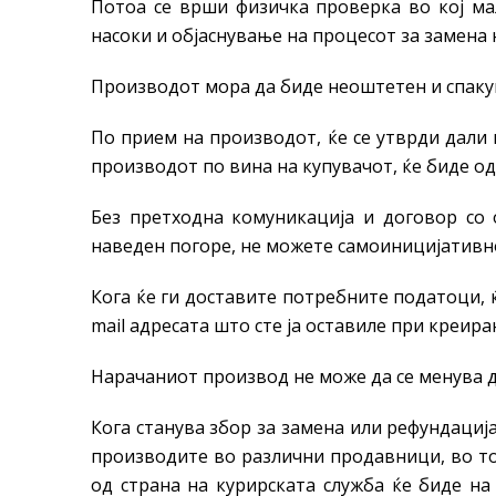
Потоа се врши физичка проверка во кој ма
насоки и објаснување на процесот за замена
Производот мора да бидe неоштетен и спакув
По прием на производот, ќе се утврди дали
производот по вина на купувачот, ќе биде о
Без претходна комуникација и договор со
наведен погоре, не можете самоиницијативн
Кога ќе ги доставите потребните податоци, ќ
mail адресата што сте ја оставиле при креира
Нарачаниот производ не може да се менува д
Кога станува збор за замена или рефундациј
производите во различни продавници, во то
од страна на курирската служба ќе биде на