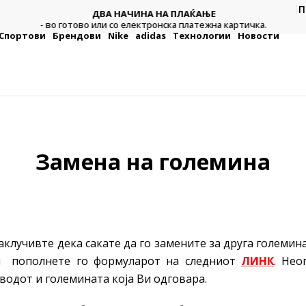
П
ДВА НАЧИНА НА ПЛАЌАЊЕ
тежна
Плат
- во готово или со електронска платежна картичка.
Спортови
Брендови
Nike
adidas
Технологии
Новости
Замена на големина
лучивте дека сакате да го замените за друга големина
ли пополнете го формуларот на следниот
ЛИНК
. Нео
водот и големината која Ви одговара.