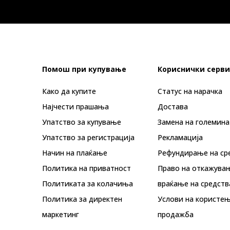
Помош при купување
Кориснички серви
Како да купите
Статус на нарачка
Најчести прашања
Достава
Упатство за купување
Замена на големина
Упатство за регистрација
Рекламациja
Начин на плаќање
Рефундирање на ср
Политика на приватност
Право на откажува
Политиката за колачиња
враќање на средств
Политика за директен
Услови на користењ
маркетинг
продажба