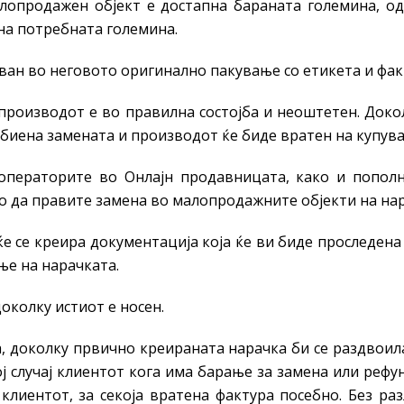
лопродажен објект е достапна бараната големина, 
 на потребната големина.
ан во неговото оригинално пакување со етикета и фак
 производот е во правилна состојба и неоштетен. Доко
дбиена замената и производот ќе биде вратен на купува
 операторите во Онлајн продавницата, како и попо
о да правите замена во малопродажните објекти на на
е се креира документација која ќе ви биде проследена
ње на нарачката.
околку истиот е носен.
а, доколку првично креираната нарачка би се раздвоил
ј случај клиентот кога има барање за замена или рефу
 клиентот, за секоја вратена фактура посебно. Без р