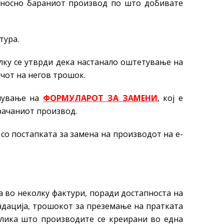
односно бараниот производ по што добивате
тура.
лку се утврди дека настанало оштетување на
чот на негов трошок.
лнување на
ФОРМУЛАРОТ ЗА ЗАМЕНИ
, кој е
рачаниот производ.
 со постапката за замена на производот на e-
а во неколку фактури, поради достапноста на
ндација, трошокот за преземање на пратката
азлика што производите се креирани во една