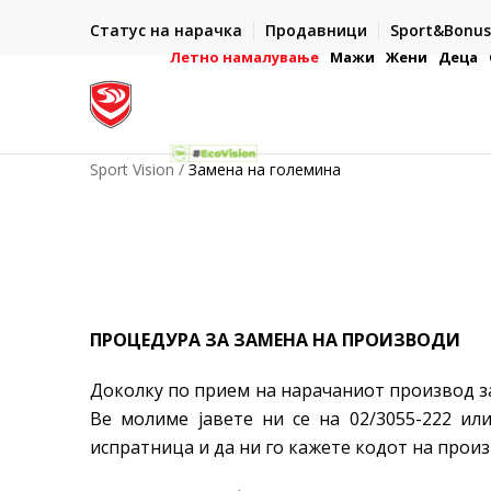
ИСПОРАКА ВО РОК ОД 5 РАБОТНИ ДЕНА
Статус на нарачка
Продавници
Sport&Bonus
-222
- на сите нарачки во готово или со електронска пла
картичка
Летно намалување
Мажи
Жени
Деца
Sport Vision
Замена на големина
ПРОЦЕДУРА ЗА ЗАМЕНА НА ПРОИЗВОДИ
Доколку по прием на нарачаниот производ зак
Ве молиме јавете ни се на 02/3055-222 и
испратница и да ни го кажете кодот на произ