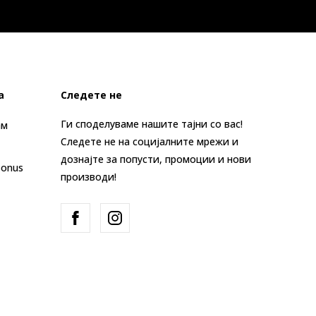
а
Следете не
Ги споделуваме нашите тајни со вас!
ам
Следете не на социјалните мрежи и
дознајте за попусти, промоции и нови
Bonus
производи!