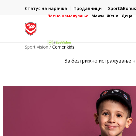
ИСПОРАКА ВО РОК ОД 5 РАБОТНИ ДЕНА
Статус на нарачка
Продавници
Sport&Bonus
-222
- на сите нарачки во готово или со електронска пла
картичка
Летно намалување
Мажи
Жени
Деца
Sport Vision
Corner kids
За безгрижно истражување на