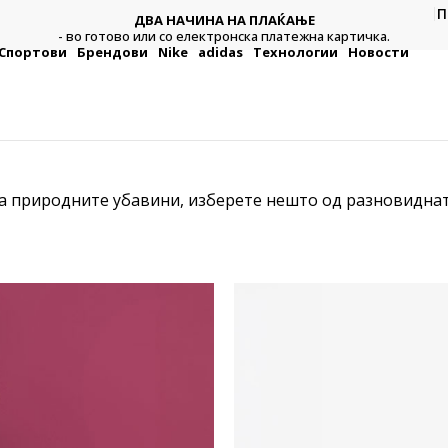
П
ДВА НАЧИНА НА ПЛАЌАЊЕ
тежна
Плат
- во готово или со електронска платежна картичка.
Спортови
Брендови
Nike
adidas
Технологии
Новости
 природните убавини, изберете нешто од разновидната 