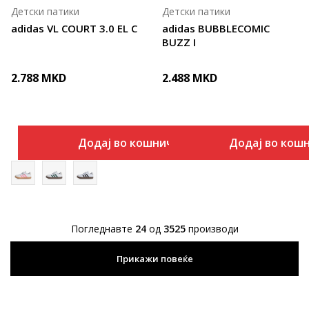
Детски патики
Детски патики
adidas VL COURT 3.0 EL C
adidas BUBBLECOMIC
BUZZ I
2.788
MKD
2.488
MKD
Додај во кошничка
Додај во кош
Погледнавте
24
од
3525
производи
Прикажи повеќе