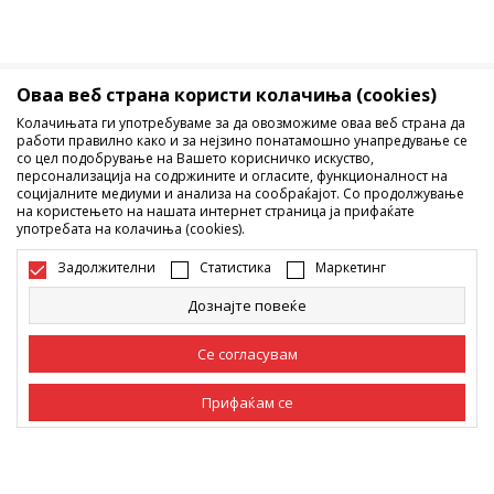
Оваа веб страна користи колачиња (cookies)
Македонија
Промена
Колачињата ги употребуваме за да овозможиме оваа веб страна да
работи правилно како и за нејзино понатамошно унапредување се
со цел подобрување на Вашето корисничко искуство,
персонализација на содржините и огласите, функционалност на
социјалните медиуми и анализа на сообраќајот. Со продолжување
на користењето на нашата интернет страница ја прифаќате
употребата на колачиња (cookies).
Не е дозволено превземање или користење на содржината од
Задолжителни
Статистика
Маркетинг
интернет страните на Sport Vision, делумно или целосно a се
однесува на логоа, трговски марки, комерцијални содржини, ниту
Дознајте повеќе
истите да се отстапуваат на трети лица, јавно да се објавуваат или да
се користат за било какви цели, без писмена согласност од БДС.МК
Се согласувам
ДООЕЛ.
Настојуваме да бидеме што попрецизни во описот на производот,
фотографијата и самата цена, но не можеме да гарантираме дака
Прифаќам се
сите информации се комплетни и без грешка. Сите прикажани
производи на сајтот се дел од нашата понуда, но не се подразбира
дека мораат да се достапни во секој момент. Достапноста на
Задолжителни
Задолжителните колачиња ја прават страницата
производите може да ја проверите и на телефонскиот број 02 3055
употреблива, односно овозможуваат основни
функции, како што се навигација на страницата
222.
Статистика