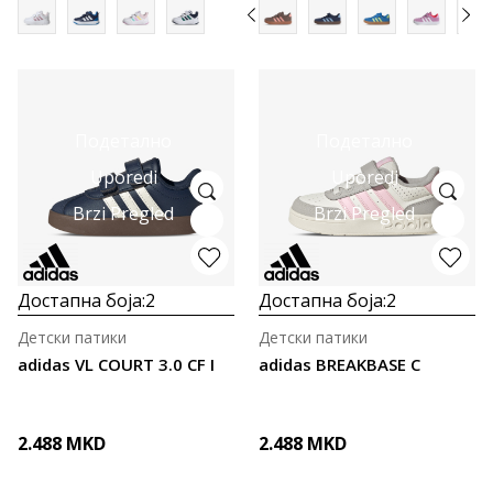
Подетално
Подетално
Uporedi
Uporedi
Brzi Pregled
Brzi Pregled
Достапна боја:
2
Достапна боја:
2
Детски патики
Детски патики
adidas VL COURT 3.0 CF I
adidas BREAKBASE C
2.488
MKD
2.488
MKD