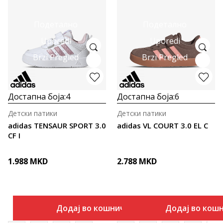
Подетално
Подетално
Uporedi
Uporedi
Brzi Pregled
Brzi Pregled
Достапна боја:
4
Достапна боја:
6
Детски патики
Детски патики
adidas TENSAUR SPORT 3.0
adidas VL COURT 3.0 EL C
CF I
1.988
MKD
2.788
MKD
Додај во кошничка
Додај во кош