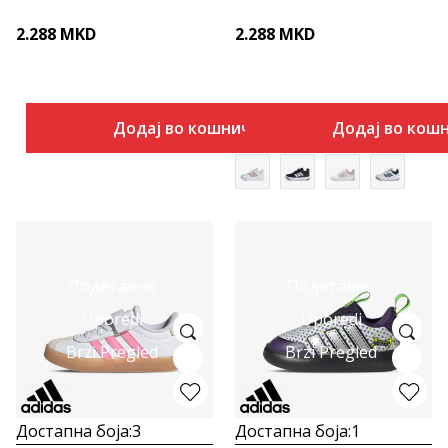
2.288
MKD
2.288
MKD
Додај во кошничка
Додај во кош
Подетално
Подетално
Uporedi
Uporedi
Brzi Pregled
Brzi Pregled
Достапна боја:
3
Достапна боја:
1