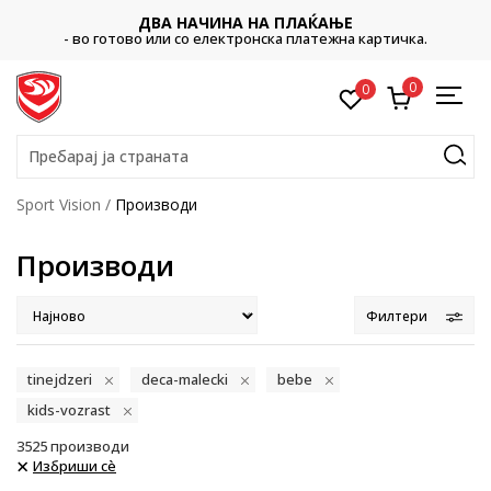
C
ВА НАЧИНА НА ПЛАЌАЊЕ
Платете со картичка o
или со електронска платежна картичка.
0
0
Пребарај ја страната
Sport Vision
Производи
Производи
Филтери
tinejdzeri
deca-malecki
bebe
kids-vozrast
3525
производи
Избриши сè