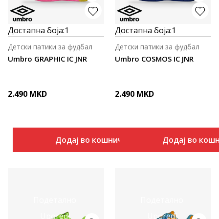
Достапна боја:
1
Достапна боја:
1
Детски патики за фудбал
Детски патики за фудбал
Umbro GRAPHIC IC JNR
Umbro COSMOS IC JNR
2.490
MKD
2.490
MKD
Додај во кошничка
Додај во кош
Подетално
Подетално
Uporedi
Uporedi