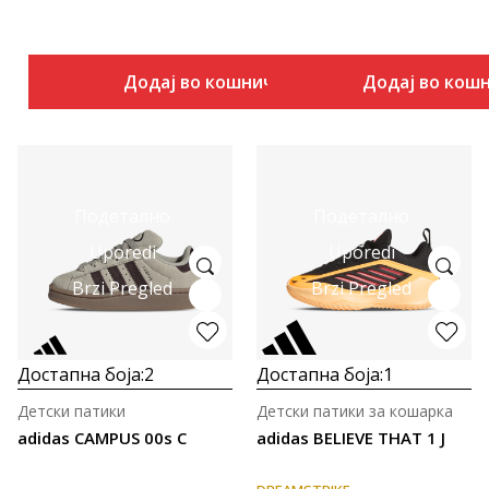
Додај во кошничка
Додај во кош
Подетално
Подетално
Uporedi
Uporedi
Brzi Pregled
Brzi Pregled
Достапна боја:
2
Достапна боја:
1
Детски патики
Детски патики за кошарка
adidas CAMPUS 00s C
adidas BELIEVE THAT 1 J