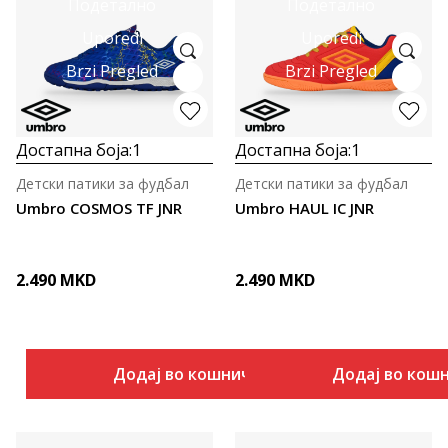
Подетално
Подетално
Uporedi
Uporedi
Brzi Pregled
Brzi Pregled
Достапна боја:
1
Достапна боја:
1
Детски патики за фудбал
Детски патики за фудбал
Umbro COSMOS TF JNR
Umbro HAUL IC JNR
2.490
MKD
2.490
MKD
Додај во кошничка
Додај во кош