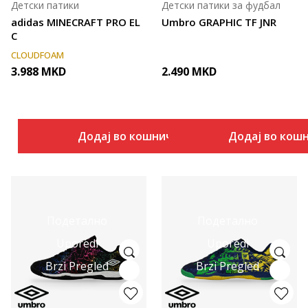
Детски патики
Детски патики за фудбал
adidas MINECRAFT PRO EL
Umbro GRAPHIC TF JNR
C
CLOUDFOAM
3.988
MKD
2.490
MKD
Додај во кошничка
Додај во кош
Подетално
Подетално
Uporedi
Uporedi
Brzi Pregled
Brzi Pregled