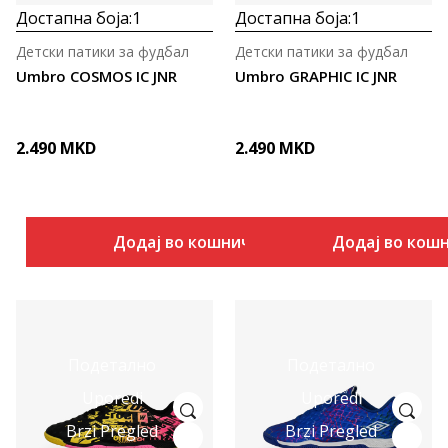
Достапна боја:
1
Достапна боја:
1
Детски патики за фудбал
Детски патики за фудбал
Umbro COSMOS IC JNR
Umbro GRAPHIC IC JNR
2.490
MKD
2.490
MKD
Додај во кошничка
Додај во кош
Подетално
Подетално
Uporedi
Uporedi
Brzi Pregled
Brzi Pregled