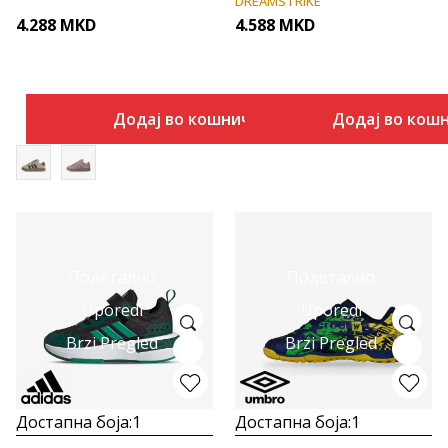
DREAMSTRIKE
4.288
MKD
4.588
MKD
Додај во кошничка
Додај во кош
Подетално
Подетално
Uporedi
Uporedi
Brzi Pregled
Brzi Pregled
Достапна боја:
1
Достапна боја:
1