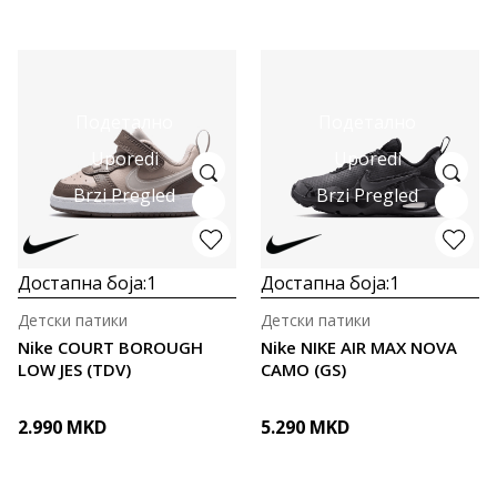
Подетално
Подетално
Uporedi
Uporedi
Brzi Pregled
Brzi Pregled
Достапна боја:
1
Достапна боја:
1
Детски патики
Детски патики
Nike COURT BOROUGH
Nike NIKE AIR MAX NOVA
LOW JES (TDV)
CAMO (GS)
2.990
MKD
5.290
MKD