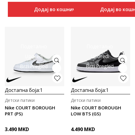
Додај во кошничка
Додај во кош
Подетално
Подетално
Uporedi
Uporedi
Brzi Pregled
Brzi Pregled
Достапна боја:
1
Достапна боја:
1
Детски патики
Детски патики
Nike COURT BOROUGH
Nike COURT BOROUGH
PRT (PS)
LOW BTS (GS)
3.490
MKD
4.490
MKD