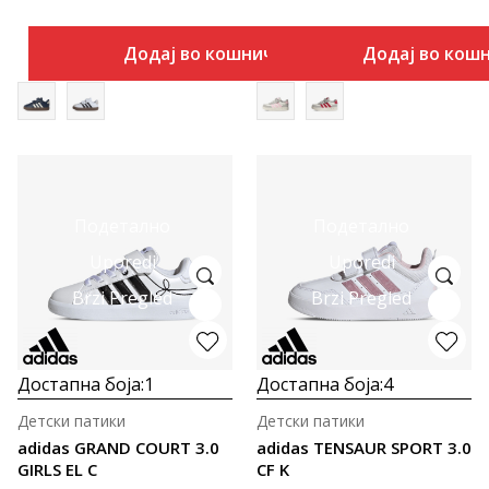
Додај во кошничка
Додај во кош
Подетално
Подетално
Uporedi
Uporedi
Brzi Pregled
Brzi Pregled
Достапна боја:
1
Достапна боја:
4
Детски патики
Детски патики
adidas GRAND COURT 3.0
adidas TENSAUR SPORT 3.0
GIRLS EL C
CF K