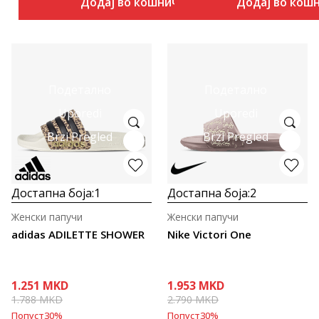
Додај во кошничка
Додај во кош
Подетално
Подетално
Uporedi
Uporedi
Brzi Pregled
Brzi Pregled
Достапна боја:
1
Достапна боја:
2
Женски папучи
Женски папучи
adidas ADILETTE SHOWER
Nike Victori One
1.251
MKD
1.953
MKD
1.788
MKD
2.790
MKD
Попуст
30
%
Попуст
30
%