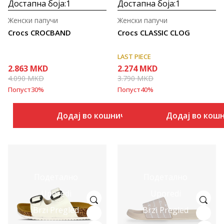
Достапна боја:
1
Достапна боја:
1
Женски папучи
Женски папучи
Crocs CROCBAND
Crocs CLASSIC CLOG
LAST PIECE
2.863
MKD
2.274
MKD
4.090
MKD
3.790
MKD
Попуст
30
%
Попуст
40
%
Додај во кошничка
Додај во кош
Подетално
Подетално
Uporedi
Uporedi
Brzi Pregled
Brzi Pregled