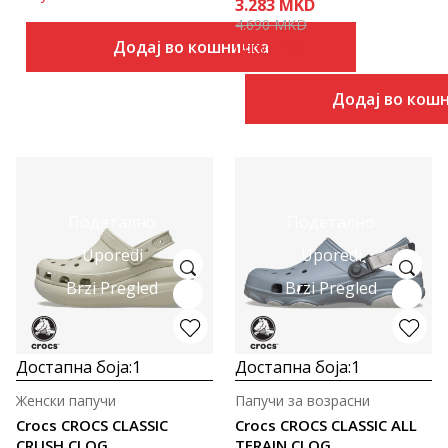
3.283
MKD
4.690
MKD
Додај во кошничка
Попуст
30
%
Додај во кош
Подетално
Подетално
Uporedi
Uporedi
Brzi Pregled
Brzi Pregled
Достапна боја:
1
Достапна боја:
1
Женски папучи
Папучи за возрасни
Crocs CROCS CLASSIC
Crocs CROCS CLASSIC ALL
CRUSH CLOG
TERAIN CLOG