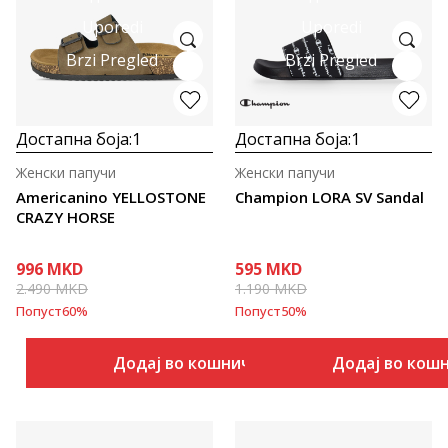
Uporedi
Uporedi
Brzi Pregled
Brzi Pregled
Достапна боја:
1
Достапна боја:
1
Женски папучи
Женски папучи
Americanino YELLOSTONE
Champion LORA SV Sandal
CRAZY HORSE
996
MKD
595
MKD
2.490
MKD
1.190
MKD
Попуст
60
%
Попуст
50
%
Додај во кошничка
Додај во кош