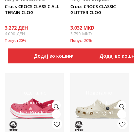
Crocs CROCS CLASSIC ALL
Crocs CROCS CLASSIC
TERAIN CLOG
GLITTER CLOG
3.272
ДЕН
3.032
MKD
4.090
ДЕН
3.790
MKD
Попуст
20
%
Попуст
20
%
Додај во кошничка
Додај во кош
Подетално
Подетално
Uporedi
Uporedi
Brzi Pregled
Brzi Pregled