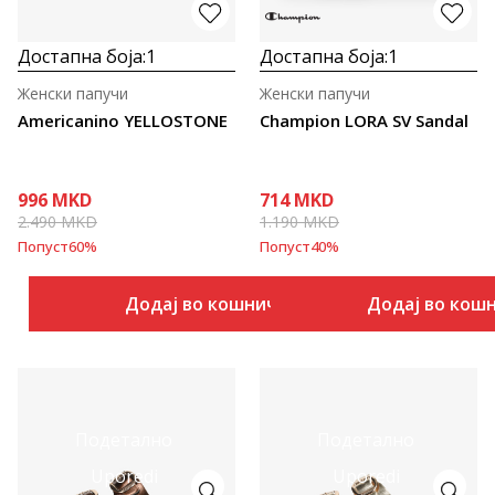
Достапна боја:
1
Достапна боја:
1
Женски папучи
Женски папучи
Americanino YELLOSTONE
Champion LORA SV Sandal
996
MKD
714
MKD
2.490
MKD
1.190
MKD
Попуст
60
%
Попуст
40
%
Додај во кошничка
Додај во кош
Подетално
Подетално
Uporedi
Uporedi