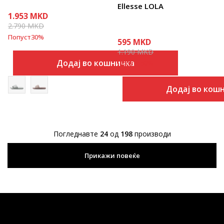
Ellesse LOLA
1.953
MKD
2.790
MKD
Попуст
30
%
595
MKD
1.190
MKD
Додај во кошничка
Попуст
50
%
Додај во кош
Погледнавте
24
од
198
производи
Прикажи повеќе