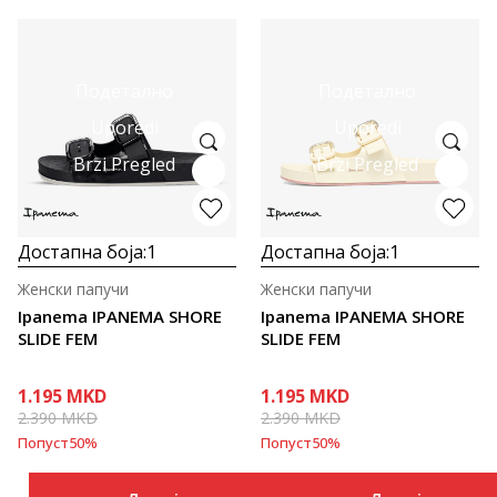
Подетално
Подетално
Uporedi
Uporedi
Brzi Pregled
Brzi Pregled
Достапна боја:
1
Достапна боја:
1
Женски папучи
Женски папучи
Ipanema IPANEMA SHORE
Ipanema IPANEMA SHORE
SLIDE FEM
SLIDE FEM
1.195
MKD
1.195
MKD
2.390
MKD
2.390
MKD
Попуст
50
%
Попуст
50
%