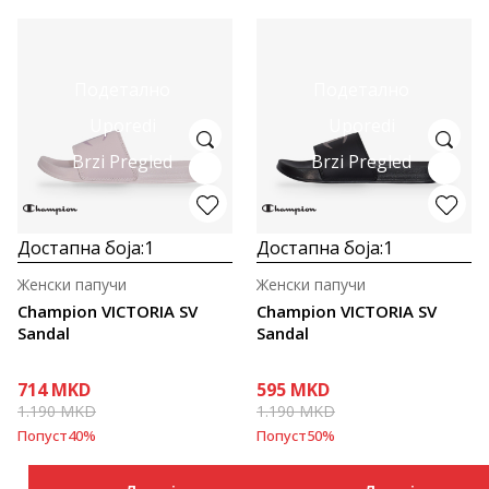
Подетално
Подетално
Uporedi
Uporedi
Brzi Pregled
Brzi Pregled
Достапна боја:
1
Достапна боја:
1
Женски папучи
Женски папучи
Champion VICTORIA SV
Champion VICTORIA SV
Sandal
Sandal
714
MKD
595
MKD
1.190
MKD
1.190
MKD
Попуст
40
%
Попуст
50
%