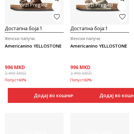
Brzi Pregled
Brzi Pregled
Достапна боја:
1
Достапна боја:
1
Женски папучи
Женски папучи
Americanino YELLOSTONE
Americanino YELLOSTONE
996
MKD
996
MKD
2.490
MKD
2.490
MKD
Попуст
60
%
Попуст
60
%
Додај во кошничка
Додај во кош
Подетално
Подетално