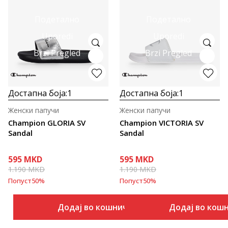
Подетално
Подетално
Uporedi
Uporedi
Brzi Pregled
Brzi Pregled
Достапна боја:
1
Достапна боја:
1
Женски папучи
Женски папучи
Champion GLORIA SV
Champion VICTORIA SV
Sandal
Sandal
595
MKD
595
MKD
1.190
MKD
1.190
MKD
Попуст
50
%
Попуст
50
%
Додај во кошничка
Додај во кош