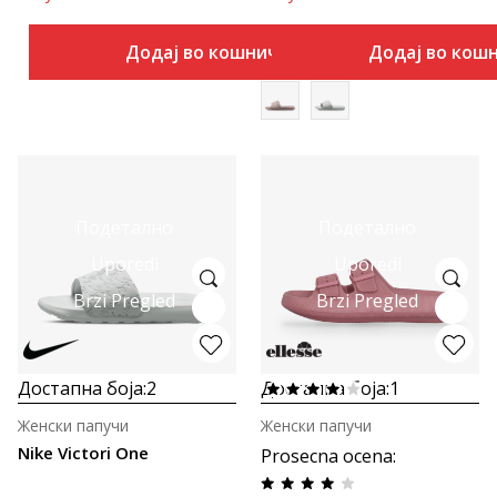
Додај во кошничка
Додај во кош
Подетално
Подетално
Uporedi
Uporedi
Brzi Pregled
Brzi Pregled
Достапна боја:
2
Достапна боја:
1
Женски папучи
Женски папучи
Nike Victori One
Prosecna ocena
: