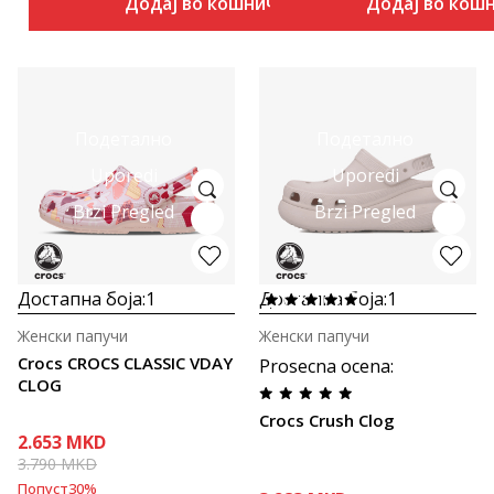
Додај во кошничка
Додај во кош
Подетално
Подетално
Uporedi
Uporedi
Brzi Pregled
Brzi Pregled
Достапна боја:
1
Достапна боја:
1
Женски папучи
Женски папучи
Crocs CROCS CLASSIC VDAY
Prosecna ocena
:
CLOG
Crocs Crush Clog
2.653
MKD
3.790
MKD
Попуст
30
%