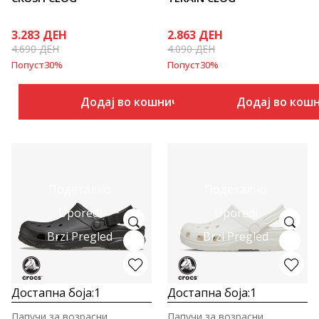
3.283
ДЕН
2.863
ДЕН
4.690
ДЕН
4.090
ДЕН
Попуст
30
%
Попуст
30
%
Додај во кошничка
Додај во кош
Подетално
Подетално
Uporedi
Uporedi
Brzi Pregled
Brzi Pregled
Достапна боја:
1
Достапна боја:
1
Папучи за возрасни
Папучи за возрасни