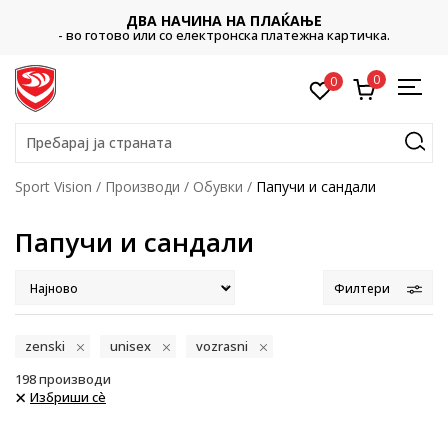
CLIC
НАЧИНА НА ПЛАЌАЊЕ
Платете со картичка onlin
со електронска платежна картичка.
в
0
0
Пребарај ја страната
Sport Vision
Производи
Обувки
Папучи и сандали
Папучи и сандали
Филтери
zenski
unisex
vozrasni
198
производи
Избриши сè