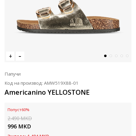
Папучи
Код на производ:
AMW519X88-01
Americanino YELLOSTONE
Попуст
60
%
2.490
MKD
996
MKD