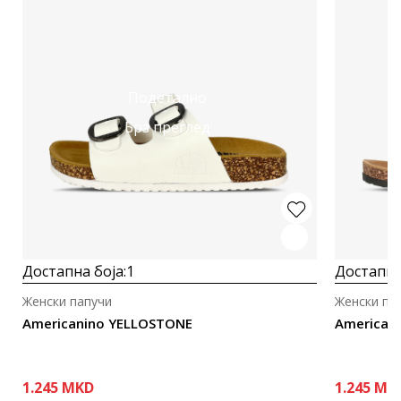
Подетално
Брз преглед
Достапна боја:
1
Достапна
Женски папучи
Женски па
Americanino YELLOSTONE
American
1.245
MKD
1.245
MK