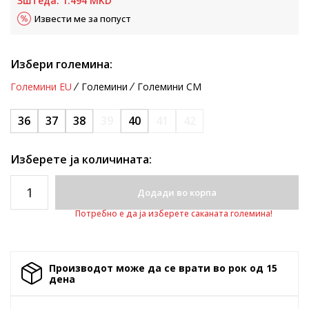
Зштеда:
1.494
MKD
Извести ме за попуст
Избери големина:
Големини EU
Големини
Големини CM
36
37
38
39
40
41
42
Изберете ја количината:
Додади во корпа
Потребно е да ја изберете саканата големина!
Производот може да се врати во рок од 15
денa