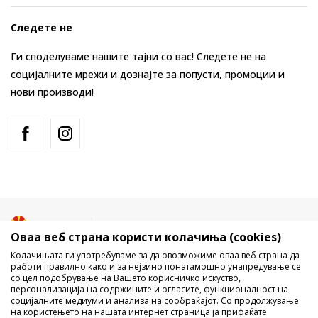
Следете не
Ги споделуваме нашите тајни со вас! Следете не на
социјалните мрежи и дознајте за попусти, промоции и
нови производи!
Македонија
Промена
Оваа веб страна користи колачиња (cookies)
Колачињата ги употребуваме за да овозможиме оваа веб страна да
работи правилно како и за нејзино понатамошно унапредување се
со цел подобрување на Вашето корисничко искуство,
персонализација на содржините и огласите, функционалност на
социјалните медиуми и анализа на сообраќајот. Со продолжување
на користењето на нашата интернет страница ја прифаќате