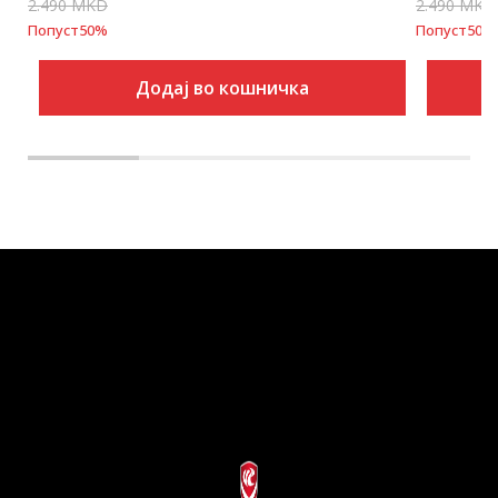
2.490
MKD
2.490
MKD
Попуст
50
%
Попуст
50
%
Додај во кошничка