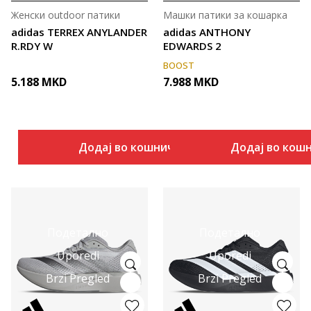
Женски outdoor патики
Машки патики за кошарка
adidas TERREX ANYLANDER
adidas ANTHONY
R.RDY W
EDWARDS 2
BOOST
5.188
MKD
7.988
MKD
Додај во кошничка
Додај во кош
Подетално
Подетално
Uporedi
Uporedi
Brzi Pregled
Brzi Pregled