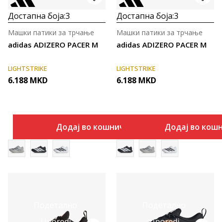
Достапна боја:
3
Достапна боја:
3
Машки патики за трчање
Машки патики за трчање
adidas ADIZERO PACER M
adidas ADIZERO PACER M
LIGHTSTRIKE
LIGHTSTRIKE
6.188
MKD
6.188
MKD
Додај во кошничка
Додај во кош
Подетално
Подетално
Uporedi
Uporedi