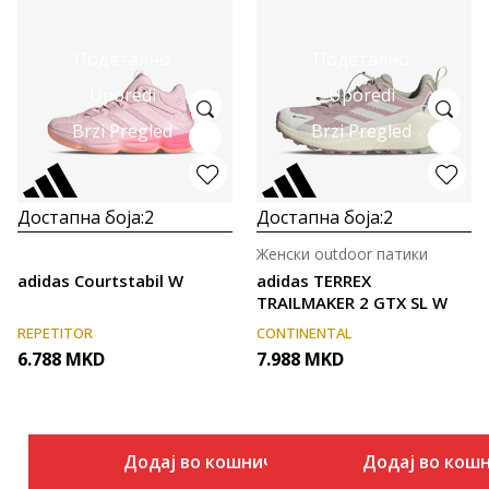
Подетално
Подетално
Uporedi
Uporedi
Brzi Pregled
Brzi Pregled
Достапна боја:
2
Достапна боја:
2
Женски outdoor патики
adidas Courtstabil W
adidas TERREX
TRAILMAKER 2 GTX SL W
REPETITOR
CONTINENTAL
6.788
MKD
7.988
MKD
Додај во кошничка
Додај во кош