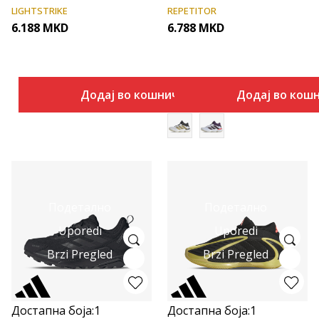
LIGHTSTRIKE
REPETITOR
6.188
MKD
6.788
MKD
Додај во кошничка
Додај во кош
Подетално
Подетално
Uporedi
Uporedi
Brzi Pregled
Brzi Pregled
Достапна боја:
1
Достапна боја:
1