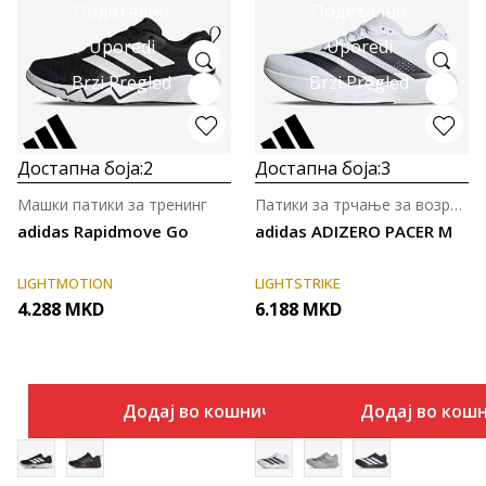
Подетално
Подетално
Uporedi
Uporedi
Brzi Pregled
Brzi Pregled
Достапна боја:
2
Достапна боја:
3
Машки патики за тренинг
Патики за трчање за возрасни
adidas Rapidmove Go
adidas ADIZERO PACER M
LIGHTMOTION
LIGHTSTRIKE
4.288
MKD
6.188
MKD
Додај во кошничка
Додај во кош