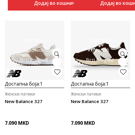
Додај во кошничка
Додај во кош
Подетално
Подетално
Uporedi
Uporedi
Brzi Pregled
Brzi Pregled
Достапна боја:
1
Достапна боја:
1
Женски патики
Женски патики
New Balance 327
New Balance 327
7.090
MKD
7.090
MKD