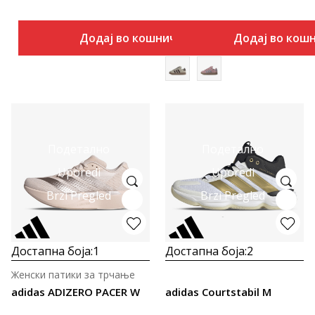
Додај во кошничка
Додај во кош
Подетално
Подетално
Uporedi
Uporedi
Brzi Pregled
Brzi Pregled
Достапна боја:
1
Достапна боја:
2
Женски патики за трчање
adidas ADIZERO PACER W
adidas Courtstabil M