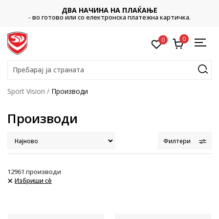
CLICK & COLLECT
Платете со картичка online и подигнете во продавницата 
а.
ваш избор
0
0
Пребарај ја страната
Sport Vision
Производи
Производи
Филтери
12961
производи
Избриши сè