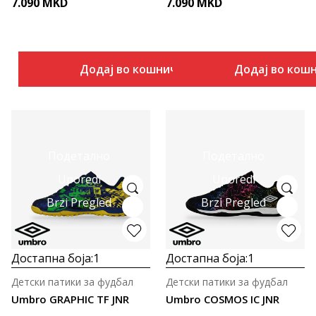
7.090
MKD
7.090
MKD
Додај во кошничка
Додај во кош
Подетално
Подетално
Uporedi
Uporedi
Brzi Pregled
Brzi Pregled
Достапна боја:
1
Достапна боја:
1
Детски патики за фудбал
Детски патики за фудбал
Umbro GRAPHIC TF JNR
Umbro COSMOS IC JNR