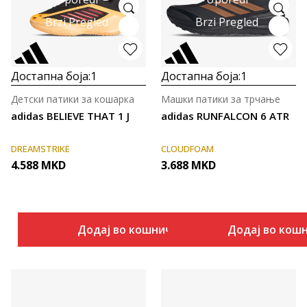
Brzi Pregled
Brzi Pregled
Достапна боја:
1
Достапна боја:
1
Детски патики за кошарка
Машки патики за трчање
adidas BELIEVE THAT 1 J
adidas RUNFALCON 6 ATR
DREAMSTRIKE
CLOUDFOAM
4.588
MKD
3.688
MKD
Додај во кошничка
Додај во кош