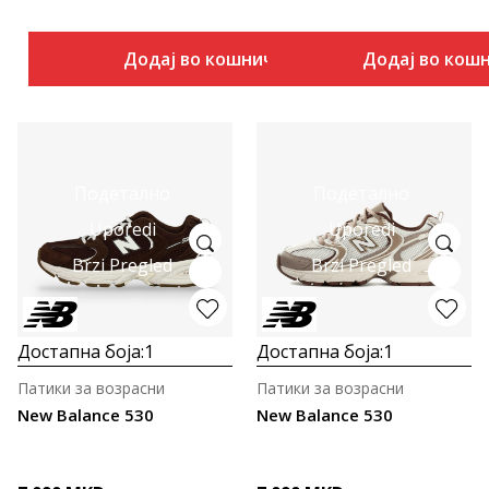
Додај во кошничка
Додај во кош
Подетално
Подетално
Uporedi
Uporedi
Brzi Pregled
Brzi Pregled
Достапна боја:
1
Достапна боја:
1
Патики за возрасни
Патики за возрасни
New Balance 530
New Balance 530