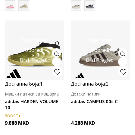
Подетално
Подетално
Uporedi
Uporedi
Brzi Pregled
Brzi Pregled
Достапна боја:
1
Достапна боја:
2
Машки патики за кошарка
Детски патики
adidas HARDEN VOLUME
adidas CAMPUS 00s C
10
BOOST+
9.888
MKD
4.288
MKD