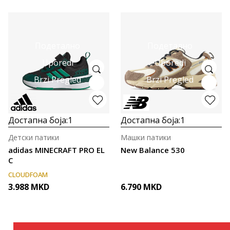
Подетално
Подетално
Uporedi
Uporedi
Brzi Pregled
Brzi Pregled
Достапна боја:
1
Достапна боја:
1
Детски патики
Машки патики
adidas MINECRAFT PRO EL
New Balance 530
C
CLOUDFOAM
3.988
MKD
6.790
MKD