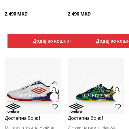
2.490
MKD
2.490
MKD
Додај во кошничка
Додај во кош
Подетално
Подетално
Uporedi
Uporedi
Brzi Pregled
Brzi Pregled
Достапна боја:
1
Достапна боја:
1
Машки патики за фудбал
Детски патики за фудбал