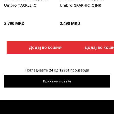
Umbro TACKLE IC
Umbro GRAPHIC IC JNR
2.790
MKD
2.490
MKD
Додај во кошничка
Додај во кош
Погледнавте
24
од
12961
производи
Прикажи повеќе