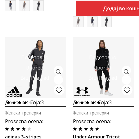
Додај во кош
Подетално
Подетално
Uporedi
Uporedi
Brzi Pregled
Brzi Pregled
Достапна боја:
3
Достапна боја:
3
Женски тренерки
Женски тренерки
Prosecna ocena
:
Prosecna ocena
:
adidas 3-stripes
Under Armour Tricot