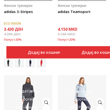
Женски тренерки
Женски тренерки
adidas 3-Stripes
adidas Teamsport
ECO VISION
3.430
ДЕН
4.150
MKD
4.288
ДЕН
5.188
MKD
Попуст
20
%
Попуст
20
%
Додај во кошничка
Додај во кош
Подетално
Подетално
Uporedi
Uporedi
Brzi Pregled
Brzi Pregled