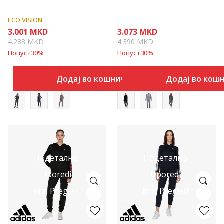
ECO VISION
3.001
MKD
3.073
MKD
4.288
MKD
4.390
MKD
Попуст
30
%
Попуст
30
%
Додај во кошничка
Додај во кош
Подетално
Подетално
Uporedi
Uporedi
Brzi Pregled
Brzi Pregled