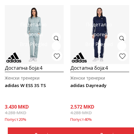
Подетално
Подетално
Uporedi
Uporedi
Brzi Pregled
Brzi Pregled
Достапна боја:
4
Достапна боја:
4
Женски тренерки
Женски тренерки
adidas W ESS 3S TS
adidas Dayready
3.430
MKD
2.572
MKD
4.288
MKD
4.288
MKD
Попуст
20
%
Попуст
40
%