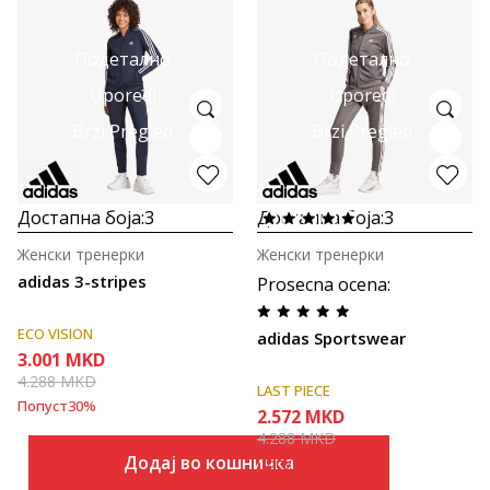
Подетално
Подетално
Uporedi
Uporedi
Brzi Pregled
Brzi Pregled
Достапна боја:
3
Достапна боја:
3
Женски тренерки
Женски тренерки
adidas 3-stripes
Prosecna ocena
:
ECO VISION
adidas Sportswear
3.001
MKD
4.288
MKD
LAST PIECE
Попуст
30
%
2.572
MKD
4.288
MKD
Додај во кошничка
Попуст
40
%