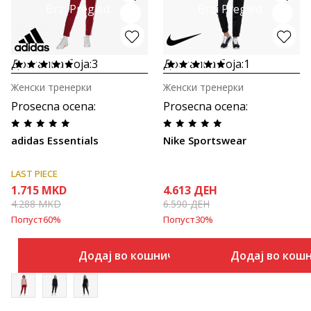
Brzi Pregled
Brzi Pregled
Достапна боја:
3
Достапна боја:
1
Женски тренерки
Женски тренерки
Prosecna ocena
:
Prosecna ocena
:
adidas Essentials
Nike Sportswear
LAST PIECE
1.715
MKD
4.613
ДЕН
4.288
MKD
6.590
ДЕН
Попуст
60
%
Попуст
30
%
Додај во кошничка
Додај во кош