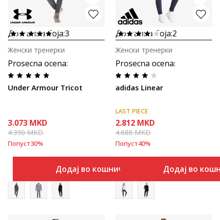
Достапна боја:
3
Достапна боја:
2
Женски тренерки
Женски тренерки
Prosecna ocena
:
Prosecna ocena
:
Under Armour Tricot
adidas Linear
LAST PIECE
3.073
MKD
2.812
MKD
4.390
MKD
4.688
MKD
Попуст
30
%
Попуст
40
%
Додај во кошничка
Додај во кош