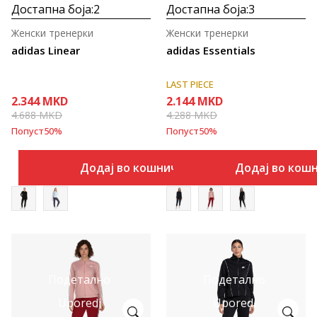
Достапна боја:
2
Достапна боја:
3
Женски тренерки
Женски тренерки
adidas Linear
adidas Essentials
LAST PIECE
2.344
MKD
2.144
MKD
4.688
MKD
4.288
MKD
Попуст
50
%
Попуст
50
%
Додај во кошничка
Додај во кош
Подетално
Подетално
Uporedi
Uporedi