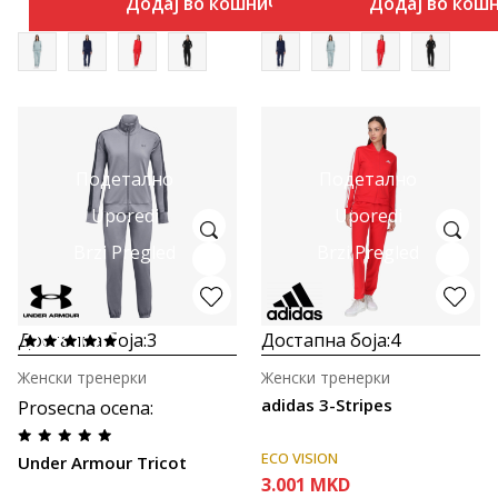
Додај во кошничка
Додај во кош
Подетално
Подетално
Uporedi
Uporedi
Brzi Pregled
Brzi Pregled
Достапна боја:
3
Достапна боја:
4
Женски тренерки
Женски тренерки
adidas 3-Stripes
Prosecna ocena
:
ECO VISION
Under Armour Tricot
3.001
MKD