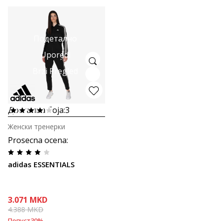
Подетално
Uporedi
Brzi Pregled
Достапна боја:
3
Женски тренерки
Prosecna ocena
:
adidas ESSENTIALS
3.071
MKD
4.388
MKD
Попуст
30
%