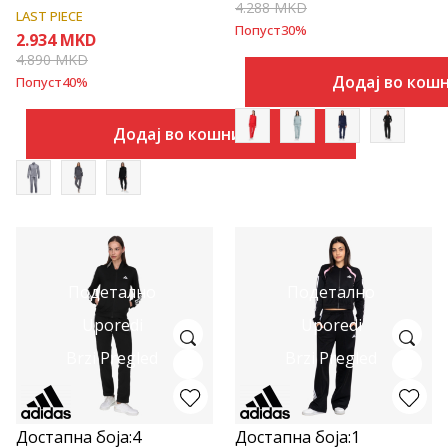
4.288
MKD
LAST PIECE
Попуст
30
%
2.934
MKD
4.890
MKD
Додај во кош
Попуст
40
%
Додај во кошничка
Подетално
Подетално
Uporedi
Uporedi
Brzi Pregled
Brzi Pregled
Достапна боја:
4
Достапна боја:
1