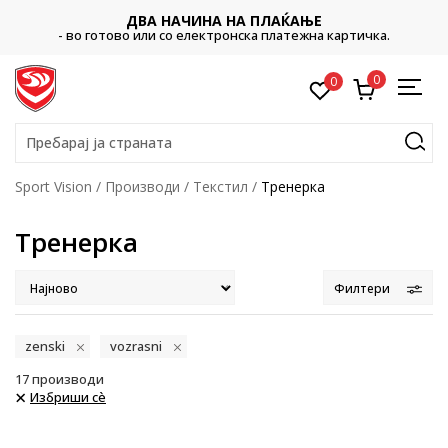
ДВА НАЧИНА НА ПЛАЌАЊЕ
- во готово или со електронска платежна картичка.
0
0
Пребарај ја страната
Sport Vision
Производи
Текстил
Тренерка
Тренерка
Филтери
zenski
vozrasni
17
производи
Избриши сè