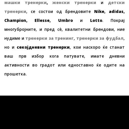
машки тренерки
,
женски тренерки
и
детски
тренерки
, се состои од брендовите
Nike, adidas,
Champion, Ellesse, Umbro
и
Lotto
. Покрај
многубројните, и пред сè, квалитетни брендови, ние
нудиме и
тренерки
за тренинг
,
тренерки
за фудбал
,
но и
секојдневни
тренерки
, кои наскоро ќе станат
ваш прв избор кога патувате, имате дневни
активности во градот или едноставно ќе одите на
прошетка.