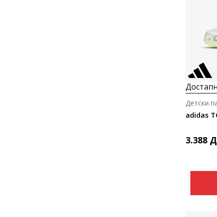
Достапн
Детски п
adidas T
3.388
Д