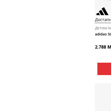
Достапн
Детски п
adidas SU
2.788
M