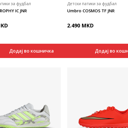
атики за фудбал
Детски патики за фудбал
ROPHY IC JNR
Umbro COSMOS TF JNR
KD
2.490
MKD
Додај во кошничка
Додај во кош
Uporedi
Uporedi