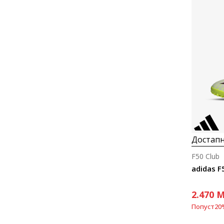
Достапн
F50 Club
adidas F
2.470
M
Попуст
20