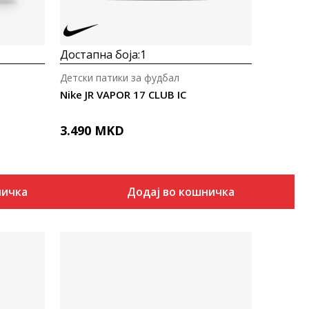
Достапна боја:
1
Детски патики за фудбал
Nike JR VAPOR 17 CLUB IC
3.490
MKD
ничка
Додај во кошничка