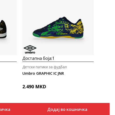
Uporedi
Достапна боја:
1
Детски патики за фудбал
Umbro GRAPHIC IC JNR
2.490
MKD
ничка
Додај во кошничка