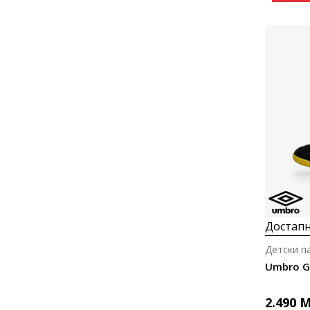
Достапн
Детски п
Umbro GR
2.490
M