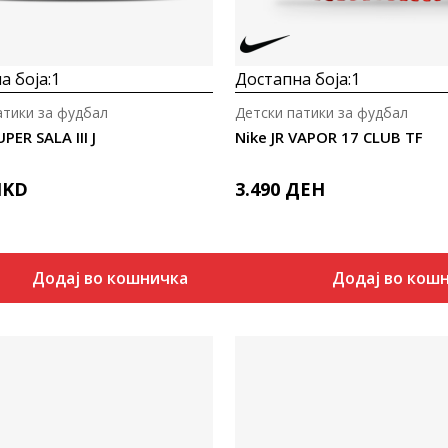
а боја:
1
Достапна боја:
1
атики за фудбал
Детски патики за фудбал
PER SALA III J
Nike JR VAPOR 17 CLUB TF
KD
3.490
ДЕН
Додај во кошничка
Додај во кош