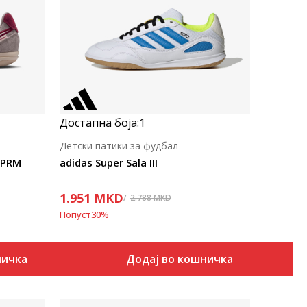
Uporedi
Достапна боја:
1
Детски патики за фудбал
 PRM
adidas Super Sala III
1.951
MKD
2.788
MKD
Попуст
30
%
ничка
Додај во кошничка