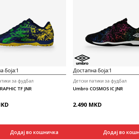
Uporedi
Uporedi
а боја:
1
Достапна боја:
1
атики за фудбал
Детски патики за фудбал
RAPHIC TF JNR
Umbro COSMOS IC JNR
KD
2.490
MKD
Додај во кошничка
Додај во кош