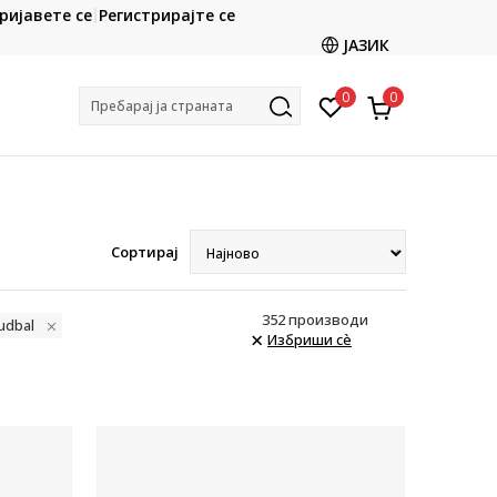
CLICK & COLLECT
ријавете се
Регистрирајте се
е со картичка online и подигнете во продавницата
ЈАЗИК
по ваш избор
0
0
Пребарај ја страната
Сортирај
352
производи
udbal
Избриши сè