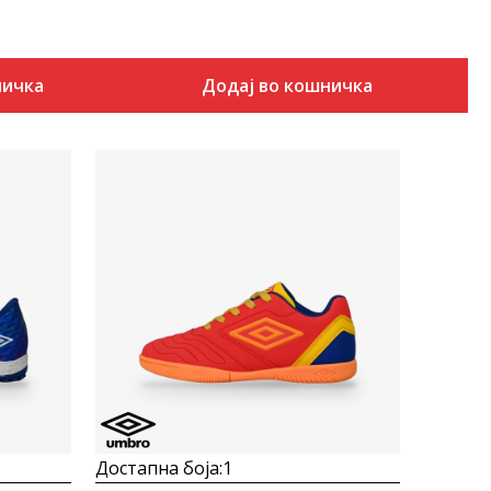
ничка
Додај во кошничка
Uporedi
Достапна боја:
1