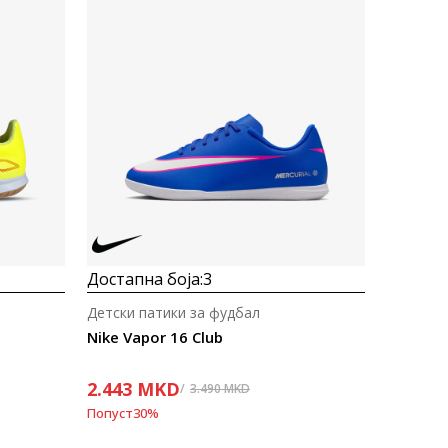
Uporedi
Достапна боја:
3
Детски патики за фудбал
Nike Vapor 16 Club
2.443
MKD
3.490
MKD
Попуст
30
%