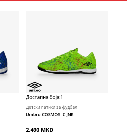
Uporedi
Достапна боја:
1
Детски патики за фудбал
Umbro COSMOS IC JNR
2.490
MKD