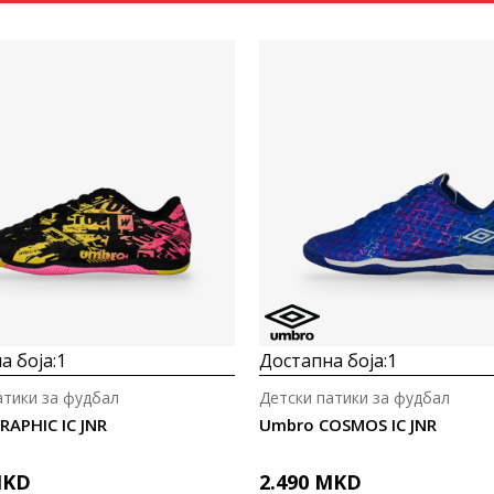
Uporedi
Uporedi
а боја:
1
Достапна боја:
1
атики за фудбал
Детски патики за фудбал
APHIC IC JNR
Umbro COSMOS IC JNR
KD
2.490
MKD