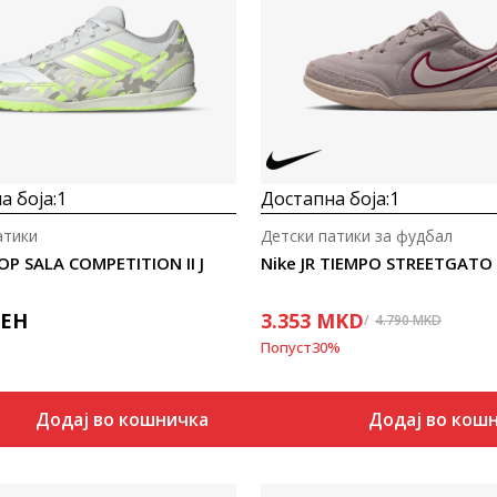
Uporedi
Uporedi
а боја:
1
Достапна боја:
1
атики
Детски патики за фудбал
OP SALA COMPETITION II J
Nike JR TIEMPO STREETGATO
ЕН
3.353
MKD
4.790
MKD
Попуст
30
%
Додај во кошничка
Додај во кош