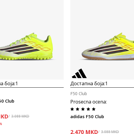
Uporedi
Uporedi
а боја:
1
Достапна боја:
1
F50 Club
50 Club
Prosecna ocena
:
KD
adidas F50 Club
3.088
MKD
%
2.470
MKD
3.088
MKD