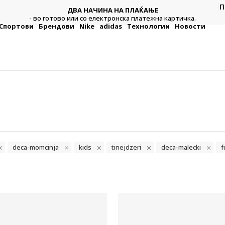
П
ДВА НАЧИНА НА ПЛАЌАЊЕ
жна
Платет
- во готово или со електронска платежна картичка.
Спортови
Брендови
Nike
adidas
Технологии
Новости
deca-momcinja
kids
tinejdzeri
deca-malecki
f