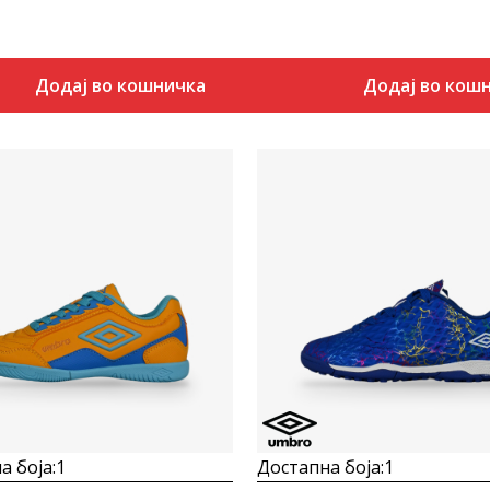
Додај во кошничка
Додај во кош
Uporedi
Uporedi
а боја:
1
Достапна боја:
1