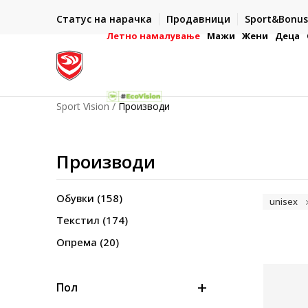
ИСПОРАКА ВО РОК ОД 5 РАБОТНИ ДЕНА
Статус на нарачка
Продавници
Sport&Bonus
22
- на сите нарачки во готово или со електронска плате
картичка
Летно намалување
Мажи
Жени
Деца
Sport Vision
Производи
Производи
Обувки
(158)
unisex
Текстил
(174)
Опрема
(20)
Пол