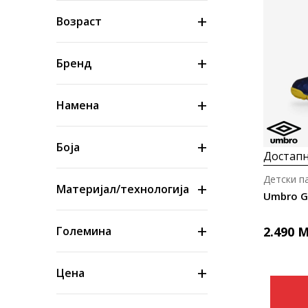
Возраст
Бренд
Намена
Боја
Достапн
Детски п
Материјал/технологија
Umbro G
2.490
M
Големина
Цена