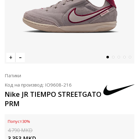
Патики
Код на производ:
IO9608-216
Nike JR TIEMPO STREETGATO
PRM
Попуст
30
%
4.790
MKD
3.353
MKD