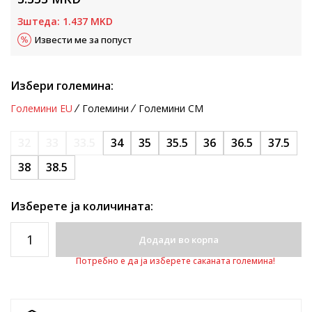
Зштеда:
1.437
MKD
Извести ме за попуст
Избери големина:
Големини EU
Големини
Големини CM
32
33
33.5
34
35
35.5
36
36.5
37.5
38
38.5
Изберете ја количината:
Додади во корпа
Потребно е да ја изберете саканата големина!