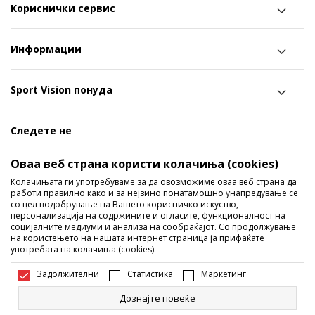
Кориснички сервис
Информации
Sport Vision понуда
Следете не
Ги споделуваме нашите тајни со вас! Следете не на
Оваа веб страна користи колачиња (cookies)
социјалните мрежи и дознајте за попусти, промоции и
Колачињата ги употребуваме за да овозможиме оваа веб страна да
работи правилно како и за нејзино понатамошно унапредување се
нови производи!
со цел подобрување на Вашето корисничко искуство,
персонализација на содржините и огласите, функционалност на
социјалните медиуми и анализа на сообраќајот. Со продолжување
на користењето на нашата интернет страница ја прифаќате
употребата на колачиња (cookies).
Задолжителни
Статистика
Маркетинг
Дознајте повеќе