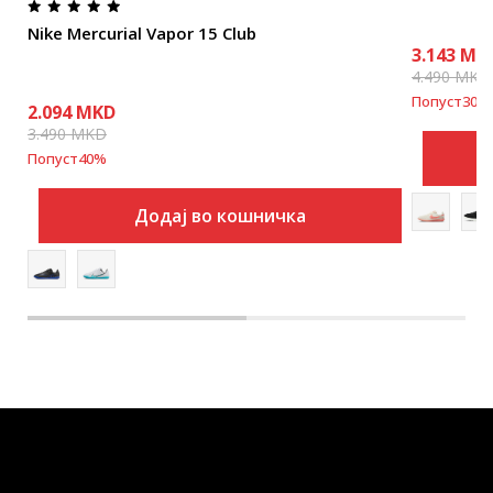
Nike Mercurial Vapor 15 Club
3.143
MK
4.490
MKD
Попуст
30
%
2.094
MKD
3.490
MKD
Попуст
40
%
Додај во кошничка