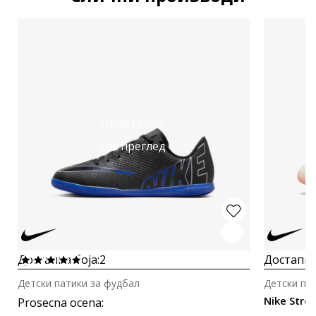
Подетално
Брз преглед
Достапна боја:
2
Достапна
Детски патики за фудбал
Детски па
Nike Stre
Prosecna ocena
: