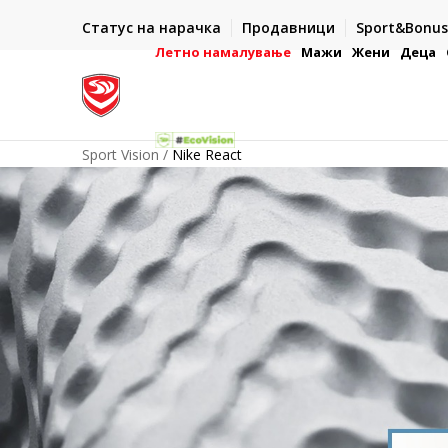
И ДЕНА
ДВА НАЧИНА НА ПЛАЌАЊЕ
Статус на нарачка
Продавници
Sport&Bonus
ронска платежна
- во готово или со електронска платежна картичк
Летно намалување
Мажи
Жени
Деца
Sport Vision
Nike React