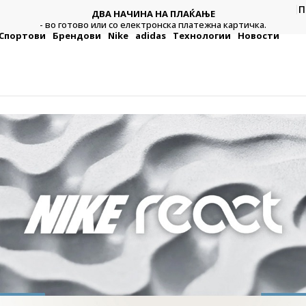
CLICK & COLLECT
П
Платете со картичка online и подигнете во продавницата
а.
по ваш избор
Спортови
Брендови
Nike
adidas
Технологии
Новости