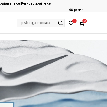
ријавете се
Регистрирајте се
Ценовник
Кон
ЈАЗИК
0
0
Пребарај ја страната