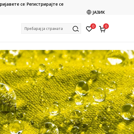
ријавете се
Регистрирајте се
Ценовник
Кон
ЈАЗИК
0
0
Пребарај ја страната