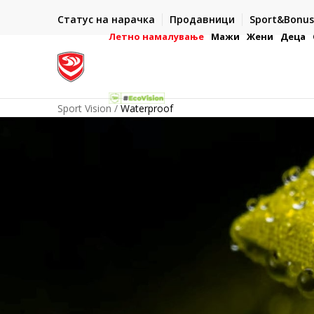
И ДЕНА
ДВА НАЧИНА НА ПЛАЌАЊЕ
Статус на нарачка
Продавници
Sport&Bonus
ронска платежна
- во готово или со електронска платежна картичк
Летно намалување
Мажи
Жени
Деца
Sport Vision
Waterproof