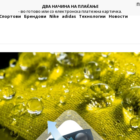
CLICK & COLLECT
П
Платете со картичка online и подигнете во продавницата
а.
по ваш избор
Спортови
Брендови
Nike
adidas
Технологии
Новости