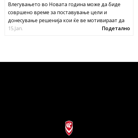
Влегувањето во Новата година може да биде
совршено време за поставување цели и
донесување решенија кои ќе ве мотивираат да
15.
ги подобрите вашите атлетски вешти...
Jan.
Подетално