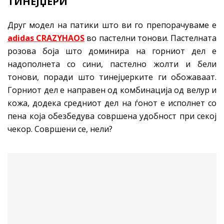
ТИНЕЈЏЕРИ
Друг модел на патики што ви го препорачуваме е
adidas CRAZYHAOS
во пастелни тонови. Пастелната
розова боја што доминира на горниот дел е
надополнета со сини, пастелно жолти и бели
тонови, поради што тинејџерките ги обожаваат.
Горниот дел е направен од комбинација од велур и
кожа, додека средниот дел на ѓонот е исполнет со
пена која обезбедува совршена удобност при секој
чекор. Совршени се, нели?