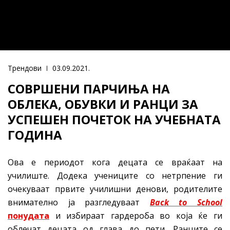
Трендови
03.09.2021.
СОВРШЕНИ ПАРЧИЊА НА
ОБЛЕКА, ОБУВКИ И РАНЦИ ЗА
УСПЕШЕН ПОЧЕТОК НА УЧЕБНАТА
ГОДИНА
Ова е периодот кога децата се враќаат на
училиште. Додека учениците со нетрпение ги
очекуваат првите училишни денови, родителите
внимателно ја разгледуваат
Back to School
понудата
и избираат гардероба во која ќе ги
облечат децата од глава до пети. Ранците се