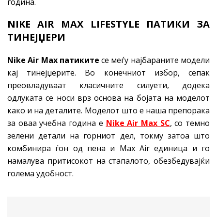
година.
NIKE AIR MAX LIFESTYLE ПАТИКИ ЗА
ТИНЕЈЏЕРИ
Nike Air Max
патиките
се меѓу најбараните модели
кај тинејџерите. Во конечниот избор, сепак
преовладуваат класичните силуети, додека
одлуката се носи врз основа на бојата на моделот
како и на деталите. Моделот што е наша препорака
за оваа учебна година е
Nike Air Max SC
, со темно
зелени детали на горниот дел, токму затоа што
комбинира ѓон од пена и Max Air единица и го
намалува притисокот на стапалото, обезбедувајќи
голема удобност.