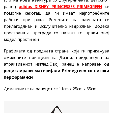
ранец
adidas DISNEY PRINCESSES PRIMEGREEN
ќе
помогне секогаш да ги имаат најпотребните
работи при рака. Ремените на рамената се
прилагодливи и исклучително издржливи, додека
пространата преграда со патент го прави овој
модел практичен.
Графиката од предната страна, која ги прикажува
омилените принцези на Дизни, придонесува за
атрактивниот изглед.Овој ранец е направен од
рециклирани материјали Primegreen со високи
перформанси
.
Димензиите на ранецот се 11cm x 25cm x 35cm.