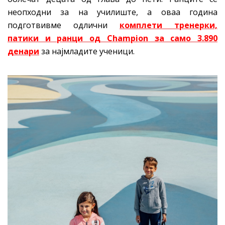
неопходни за на училиште, а оваа година
подготвивме одлични
комплети тренерки,
патики и ранци од Champion за само
3.890
денари
за најмладите ученици.