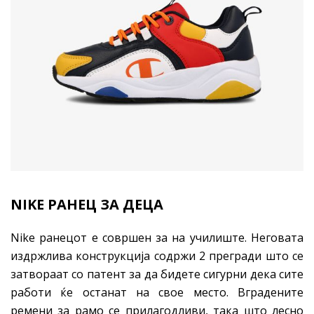
NIKE РАНЕЦ ЗА ДЕЦА
Nike ранецот е совршен за на училиште. Неговата
издржлива конструкција содржи 2 прегради што се
затвораат со патент за да бидете сигурни дека сите
работи ќе останат на свое место. Вградените
ремени за рамо се прилагодливи, така што лесно