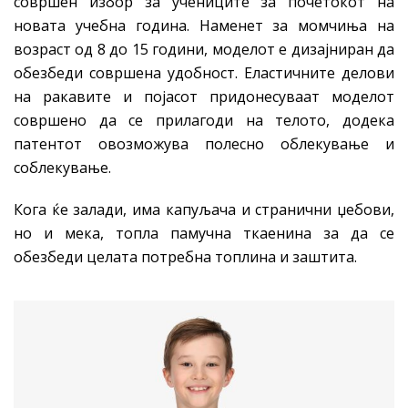
совршен избор за учениците за почетокот на
новата учебна година. Наменет за момчиња на
возраст од 8 до 15 години, моделот е дизајниран да
обезбеди совршена удобност. Еластичните делови
на ракавите и појасот придонесуваат моделот
совршено да се прилагоди на телото, додека
патентот овозможува полесно облекување и
соблекување.
Кога ќе залади, има капуљача и странични џебови,
но и мека, топла памучна ткаенина за да се
обезбеди целата потребна топлина и заштита.