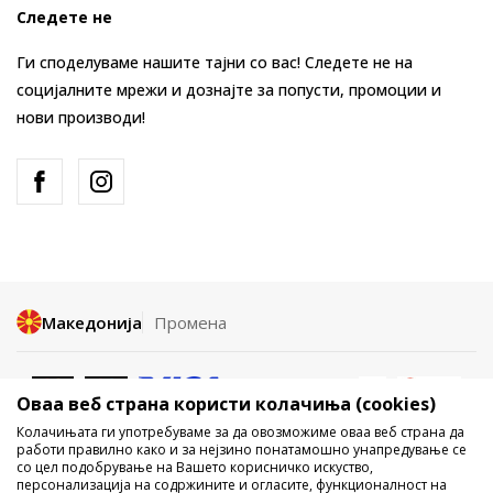
Следете не
Ги споделуваме нашите тајни со вас! Следете не на
социјалните мрежи и дознајте за попусти, промоции и
нови производи!
Македонија
Промена
Оваа веб страна користи колачиња (cookies)
Колачињата ги употребуваме за да овозможиме оваа веб страна да
работи правилно како и за нејзино понатамошно унапредување се
со цел подобрување на Вашето корисничко искуство,
Не е дозволено превземање или користење на содржината од
персонализација на содржините и огласите, функционалност на