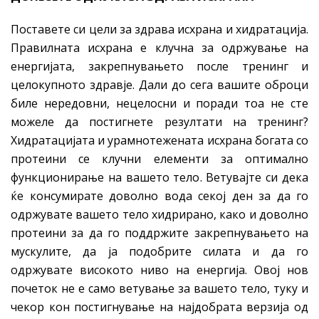
Поставете си цели за здрава исхрана и хидратација.
Правилната исхрана е клучна за одржување на
енергијата, закрепнувањето после тренинг и
целокупното здравје. Дали до сега вашите оброци
биле нередовни, нецелосни и поради тоа не сте
можеле да постигнете резултати на тренинг?
Хидратацијата и урамнотежената исхрана богата со
протеини се клучни елементи за оптимално
функционирање на вашето тело. Ветувајте си дека
ќе консумирате доволно вода секој ден за да го
одржувате вашето тело хидрирано, како и доволно
протеини за да го поддржите закрепнувањето на
мускулите, да ја подобрите силата и да го
одржувате високото ниво на енергија. Овој нов
почеток не е само ветување за вашето тело, туку и
чекор кон постигнување на најдобрата верзија од