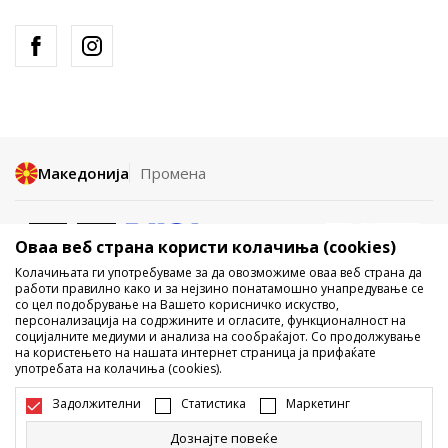
Македонија
Промена
Оваа веб страна користи колачиња (cookies)
Колачињата ги употребуваме за да овозможиме оваа веб страна да
работи правилно како и за нејзино понатамошно унапредување се
со цел подобрување на Вашето корисничко искуство,
Не е дозволено превземање или користење на содржината од
персонализација на содржините и огласите, функционалност на
социјалните медиуми и анализа на сообраќајот. Со продолжување
интернет страните на Sport Vision, делумно или целосно a се
на користењето на нашата интернет страница ја прифаќате
однесува на логоа, трговски марки, комерцијални содржини, ниту
употребата на колачиња (cookies).
истите да се отстапуваат на трети лица, јавно да се објавуваат или да
се користат за било какви цели, без писмена согласност од БДС.МК
Задолжителни
Статистика
Маркетинг
ДООЕЛ.
Настојуваме да бидеме што попрецизни во описот на производот,
Дознајте повеќе
фотографијата и самата цена, но не можеме да гарантираме дака