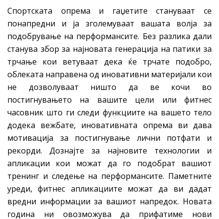
Спортската опрема и гаџетите стануваат се
понапредни и ја зголемуваат вашата волја за
подобрување на перформансите. Без разлика дали
станува збор за најновата генерација на патики за
трчање кои ветуваат дека ќе трчате подобро,
облеката направена од иновативни материјали кои
не дозволуваат ништо да ве кочи во
постигнувањето на вашите цели или фитнес
часовник што ги следи функциите на вашето тело
додека вежбате, иновативната опрема ви дава
мотивација за постигнување лични потфати и
рекорди. Дознајте за најновите технологии и
апликации кои можат да го подобрат вашиот
тренинг и следење на перформансите. Паметните
уреди, фитнес апликациите можат да ви дадат
вредни информации за вашиот напредок. Новата
година ни овозможува да прифатиме нови