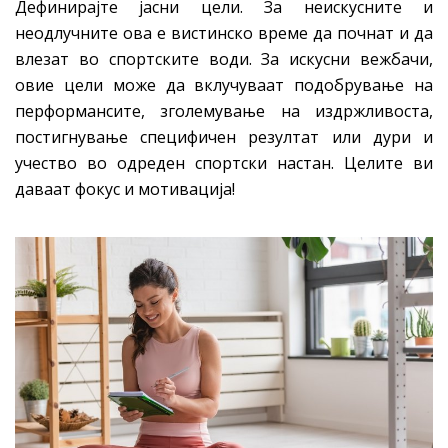
Дефинирајте јасни цели. За неискусните и
неодлучните ова е вистинско време да почнат и да
влезат во спортските води. За искусни вежбачи,
овие цели може да вклучуваат подобрување на
перформансите, зголемување на издржливоста,
постигнување специфичен резултат или дури и
учество во одреден спортски настан. Целите ви
даваат фокус и мотивација!