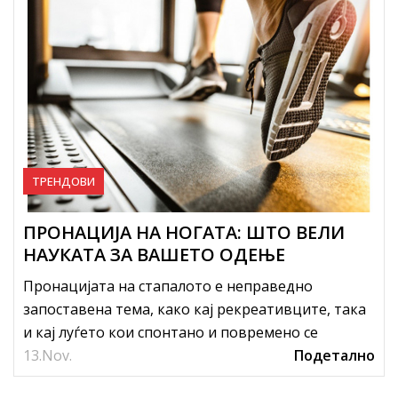
ТРЕНДОВИ
ПРОНАЦИЈА НА НОГАТА: ШТО ВЕЛИ
НАУКАТА ЗА ВАШЕТО ОДЕЊЕ
Пронацијата на стапалото е неправедно
запоставена тема, како кај рекреативците, така
и кај луѓето кои спонтано и повремено се
13.
занимаваат со спортски активнос...
Nov.
Подетално