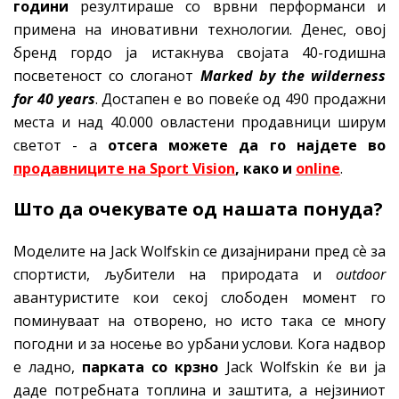
години
резултираше со врвни перформанси и
примена на иновативни технологии. Денес, овој
бренд гордо ја истакнува својата 40-годишна
посветеност со слоганот
Marked by the wilderness
for 40 years
. Достапен е во повеќе од 490 продажни
места и над 40.000 овластени продавници ширум
светот - a
отсега можете да го најдете во
продавниците на Sport Vision
, како и
online
.
Што да очекува
те
од нашата понуда?
Моделите на Jack Wolfskin се дизајнирани пред сѐ за
спортисти, љубители на природата и
outdoor
авантуристите кои секој слободен момент го
поминуваат на отворено, но исто така се многу
погодни и за носење во урбани услови. Кога надвор
е ладно,
парката со крзно
Jack Wolfskin ќе ви ја
даде потребната топлина и заштита, а нејзиниот