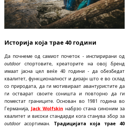
Историја која трае 40 години
Да почнеме од самиот почеток - инспирирани од
outdoor
спортовите, креаторите на овој бренд
имаат јасна цел веќе 40 години - да обезбедат
квалитет, функционалност и дизајн што е во склад
со природата, да ги мотивираат авантуристите да
ги остварат своите соништа и повторно да ги
поместат границите. Основан во 1981 година во
Германија,
Jack Wolfskin
набрзо стана синоним за
квалитет и високи стандарди кога станува збор за
outdoor
асортиман.
Традицијата која трае 40