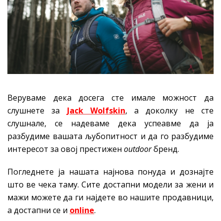
Веруваме дека досега сте имале можност да
слушнете за
Jack Wolfskin
, а доколку не сте
слушнале, се надеваме дека успеавме да ја
разбудиме вашата љубопитност и да го разбудиме
интересот за овој престижен
outdoor
бренд.
Погледнете ја нашата најнова понуда и дознајте
што ве чека таму. Сите достапни модели за жени и
мажи можете да ги најдете во нашите продавници,
а достапни се и
online
.