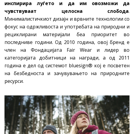
инспирира луѓето и да им овозможи да
чувствуваат целосна слобода
.
Минималистичкиот дизајн и врвните технологии со
фокус на одржливоста и употребата на природни и
рециклирани материјали беа приоритет во
последниве години. Од 2010 година, овој бренд е
член на Фондацијата Fair Wear и лидер во
категоријата добитници на награди, а од 2011
година е дел од системот bluesign® кој е посветен
на безбедноста и зачувувањето на природните
ресурси.