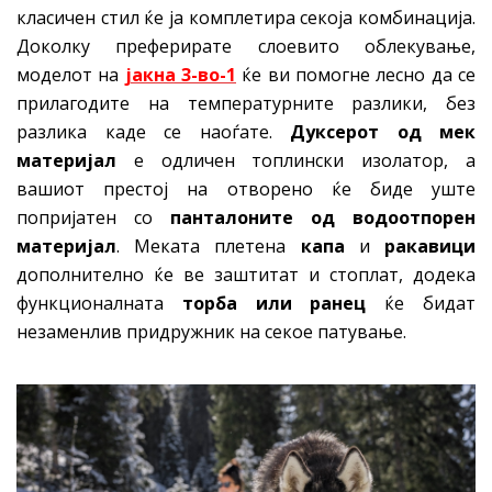
класичен стил ќе ја комплетира секоја комбинација.
Доколку преферирате слоевито облекување,
моделот на
јакна 3-во-1
ќе ви помогне лесно да се
прилагодите на температурните разлики, без
разлика каде се наоѓате.
Дуксерот од мек
материјал
е одличен топлински изолатор, а
вашиот престој на отворено ќе биде уште
попријатен со
панталони
те од водоотпорен
материјал
. Меката плетена
капа
и
ракавици
дополнително ќе ве заштитат и стоплат, додека
функционалната
торба или ранец
ќе бидат
незаменлив придружник на секое патување.