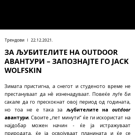
Трендови
22.12.2021.
ЗА ЉУБИТЕЛИТЕ НА OUTDOOR
АВАНТУРИ – ЗАПОЗНАЈТЕ ГО JACK
WOLFSKIN
Зимата пристигна, а снегот и студеното време не
престануваат да нѐ изненадуваат. Повеќе луѓе би
сакале да го прескокнат овој период од годината,
но тоа не е така за
љубителите на
outdoor
авантури
. Своите „пет минути“ ќе ги искористат на
најдобар можен начин - ќе ја истражуваат
природата, ќе ја освојуваат планината и ќе се