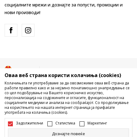
социјалните мрежи и дознајте за попусти, промоции и
нови производи!
Македонија
Промена
Оваа веб страна користи колачиња (cookies)
Колачињата ги употребуваме за да овозможиме оваа веб страна да
работи правилно како и за нејзино понатамошно унапредување се
со цел подобрување на Вашето корисничко искуство,
персонализација на содржините и огласите, функционалност на
социјалните медиуми и анализа на сообраќајот. Со продолжување
на користењето на нашата интернет страница ја прифаќате
употребата на колачиња (cookies).
Не е дозволено превземање или користење на содржината од
интернет страните на Sport Vision, делумно или целосно a се
Задолжителни
Статистика
Маркетинг
однесува на логоа, трговски марки, комерцијални содржини, ниту
истите да се отстапуваат на трети лица, јавно да се објавуваат или да
Дознајте повеќе
се користат за било какви цели, без писмена согласност од БДС.МК