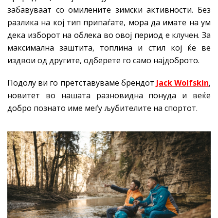
забавуваат со омилените зимски активности. Без
разлика на кој тип припаѓате, мора да имате на ум
дека изборот на облека во овој период е клучен. За
максимална заштита, топлина и стил кој ќе ве
издвои од другите, одберете го само најдоброто.
Подолу ви го претставуваме брендот
Jack Wolfskin
,
новитет во нашата разновидна понуда и веќе
добро познато име меѓу љубителите на спортот.