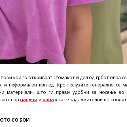
пови кои го откриваат стомакот и дел од грбот оваа се
 и неформален изглед. Кроп блузите генерално се м
ни материјали, што ги прави удобни за носење во 
ниот пар
папучи
и
капа
кои се задолжителни во топлит
ТОТО СО БОИ