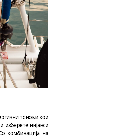
ергични тонови кои
и изберете нијанси
 Со комбинација на