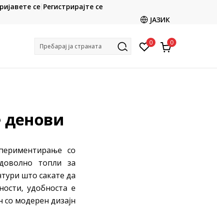
ријавете се
Регистрирајте се
ете во продавницата
Ценовник
ЈАЗИК
0
0
Пребарај ја страната
е денови
спериментирање со
 доволно топли за
тури што сакате да
ности, удобноста е
н со модерен дизајн