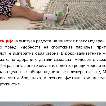
екција
ја емитува радоста на животот преку модерен 
о тренд. Удобноста на спортските парчиња, прит
илот, е императив оваа сезона. Висококвалитетните м
ателно одбраните детали создаваат модерен и свеж
 Покрај популарните хеланки, новите, тренди модели н
ј дава целосна слобода на движење и лежерен изглед.
о летни бои, како и женски фустани кои внесува
тски стил.