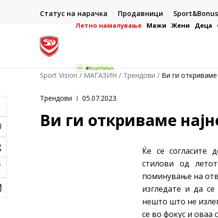
А ВО РОК ОД 5 РАБОТНИ ДЕНА
ДВА НАЧИН
Статус на нарачка
Продавници
Sport&Bonus
и во готово или со електронска платежна
- во готово или со елек
картичка
Летно намалување
Мажи
Жени
Деца
Sport Vision
МАГАЗИН
Трендови
Ви ги откриваме
Трендови
05.07.2023.
Ви ги откриваме најн
Ќе се согласите 
стилови од летот
поминување на отв
изгледате и да се
нешто што не излег
се во фокус и оваа 