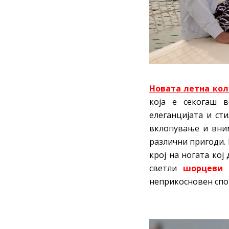
Новата летна кол
која е секогаш в
елеганцијата и ст
вклопување и вним
различни пригоди.
крој на ногата ко
светли
шорцеви
в
неприкосновен спор