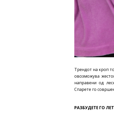
Трендот на кроп то
овозможува жесток
направени од лес
Спарете го соврше
РАЗБУДЕТЕ ГО ЛЕ