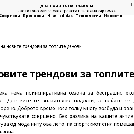
CLICK & COLLECT
П
А НА ПЛАЌАЊЕ
Платете со картичка online и подигн
тронска платежна картичка.
по ваш избор
Спортови
Брендови
Nike
adidas
Технологии
Новости
 најновите трендови за топлите денови
овите трендови за топлит
дека нема поинспиративна сезона за бестрашно ек
о. Деновите се значително подолги, а ноќите се
орено. Доброто време носи толку многу возбуда и аван
 чувствувате совршено. Без разлика на вашите актив
ува од мода ниту ова лето, па спортскиот стил помеша
сезона.