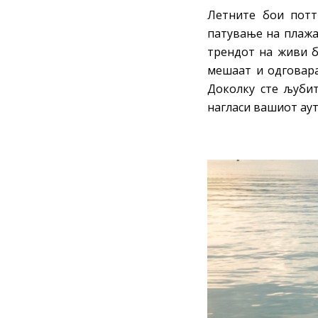
Летните бои потт
патување на плажа
трендот на живи б
мешаат и одговара
Доколку сте љубит
нагласи вашиот аут