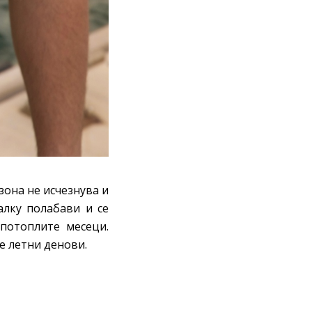
зона не исчезнува и
алку полабави и се
потоплите месеци.
е летни денови.