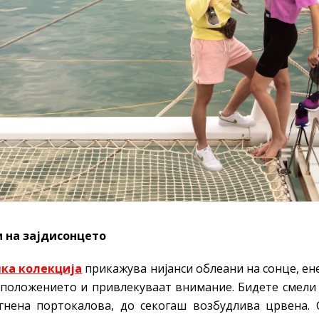
и на зајдисонцето
ка колекција
прикажува нијанси облеани на сонце, ен
сположението и привлекуваат внимание. Бидете смели 
гнена портокалова, до секогаш возбудлива црвена.