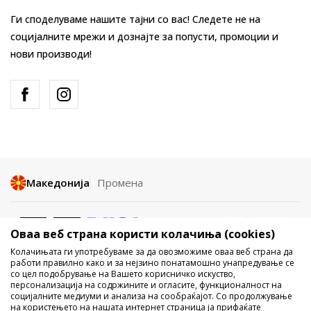
Ги споделуваме нашите тајни со вас! Следете не на
социјалните мрежи и дознајте за попусти, промоции и
нови производи!
Македонија
Промена
Оваа веб страна користи колачиња (cookies)
Колачињата ги употребуваме за да овозможиме оваа веб страна да
работи правилно како и за нејзино понатамошно унапредување се
со цел подобрување на Вашето корисничко искуство,
Не е дозволено превземање или користење на содржината од
персонализација на содржините и огласите, функционалност на
социјалните медиуми и анализа на сообраќајот. Со продолжување
интернет страните на Sport Vision, делумно или целосно a се
на користењето на нашата интернет страница ја прифаќате
однесува на логоа, трговски марки, комерцијални содржини, ниту