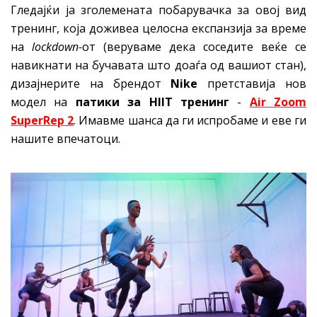
Гледајќи ја зголемената побарувачка за овој вид
тренинг, која доживеа целосна експанзија за време
на
lockdown-
от (веруваме дека соседите веќе се
навикнати на бучавата што доаѓа од вашиот стан),
дизајнерите на брендот
Nike
претставија нов
модел на
патики за HIIT тренинг
-
Air Zoo
m
SuperRep 2
. Имавме шанса да ги испробаме и еве ги
нашите впечатоци.