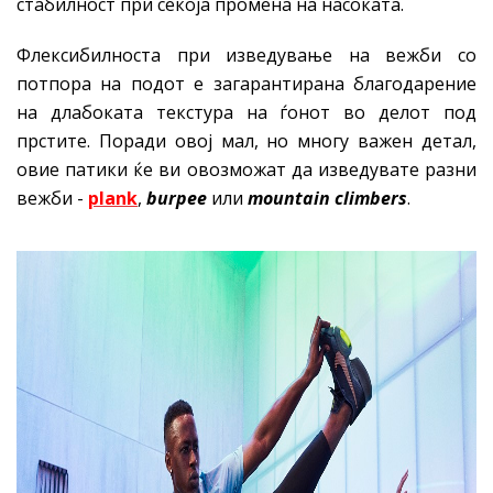
стабилност при секоја промена на насоката.
Флексибилноста при изведување на вежби со
потпора на подот е загарантирана благодарение
на длабоката текстура на ѓонот во делот под
прстите. Поради овој мал, но многу важен детал,
овие патики ќе ви овозможат да изведувате разни
вежби -
plank
,
burpee
или
mountain climbers
.