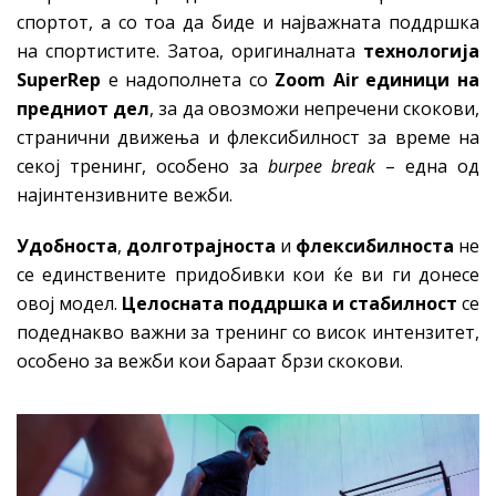
спортот, а со тоа да биде и најважната поддршка
на спортистите. Затоа, оригиналната
технологија
SuperRep
е надополнета со
Zoom Air единици на
предниот дел
, за да овозможи непречени скокови,
странични движења и флексибилност за време на
секој тренинг, особено за
burpee break
– една од
најинтензивните вежби.
Удобноста
,
долготрајноста
и
флексибилноста
не
се единствените придобивки кои ќе ви ги донесе
овој модел.
Целосната поддршка и стабилност
се
подеднакво важни за тренинг со висок интензитет,
особено за вежби кои бараат брзи скокови.