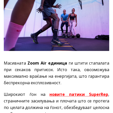
Масивната
Zoom Air единица
ги штити стапалата
при секаков притисок. Исто така, овозможува
максимално враќање на енергијата, што гарантира
беспрекорна експлозивност.
Широкиот ѓон на
новите патики SuperRep
,
страничните засилувања и плочата што се протега
по целата должина на ѓонот, обезбедуваат целосна