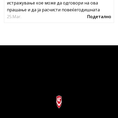
истражување кое може да одговори на ова
прашање и да ја расчисти повеќегодишната
25.
дилема.
Mar.
Подетално