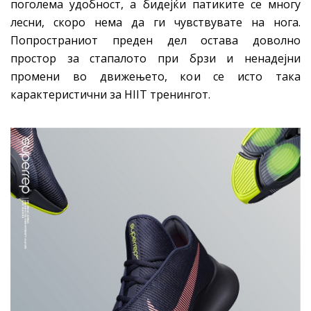
поголема удобност, а бидејќи патиките се многу
лесни, скоро нема да ги чувствувате на нога.
Попространиот преден дел остава доволно
простор за стапалото при брзи и ненадејни
промени во движењето, кои се исто така
карактеристични за HIIT тренингот.