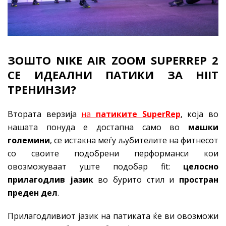
ЗОШТО NIKE AIR ZOOM SUPERREP 2
СЕ ИДЕАЛНИ
ПАТИКИ ЗА HIIT
ТРЕНИНЗИ?
Втората верзија
на
патиките SuperRep
, која во
нашата понуда е достапна само во
машки
големини
, се истакна меѓу љубителите на фитнесот
со своите подобрени перформанси кои
овозможуваат уште подобар fit:
целосно
прилагодлив јазик
во бурито стил и
простран
преден дел
.
Прилагодливиот јазик на патиката ќе ви овозможи