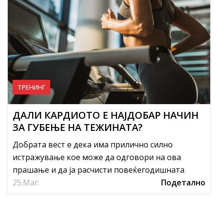
ТРЕНИНГ
ДАЛИ КАРДИОТО Е НАЈДОБАР НАЧИН
ЗА ГУБЕЊЕ НА ТЕЖИНАТА?
Добрата вест е дека има прилично силно
истражување кое може да одговори на ова
прашање и да ја расчисти повеќегодишната
25.
дилема.
Mar.
Подетално