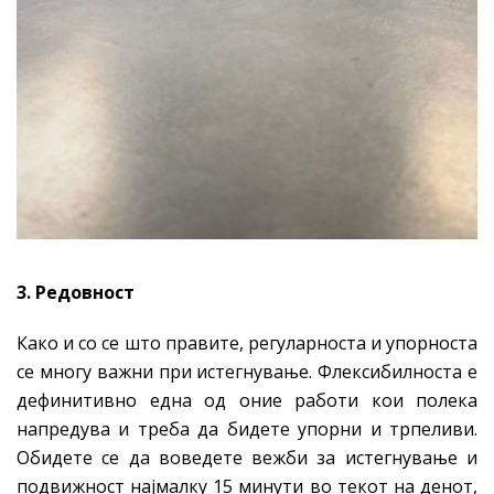
3. Редовност
Како и со се што правите, регуларноста и упорноста
се многу важни при истегнување. Флексибилноста е
дефинитивно една од оние работи кои полека
напредува и треба да бидете упорни и трпеливи.
Обидете се да воведете вежби за истегнување и
подвижност најмалку 15 минути во текот на денот,