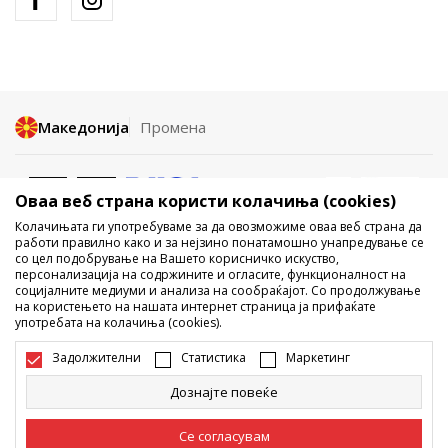
Македонија
Промена
Оваа веб страна користи колачиња (cookies)
Колачињата ги употребуваме за да овозможиме оваа веб страна да
работи правилно како и за нејзино понатамошно унапредување се
со цел подобрување на Вашето корисничко искуство,
Не е дозволено превземање или користење на содржината од
персонализација на содржините и огласите, функционалност на
социјалните медиуми и анализа на сообраќајот. Со продолжување
интернет страните на Sport Vision, делумно или целосно a се
на користењето на нашата интернет страница ја прифаќате
однесува на логоа, трговски марки, комерцијални содржини, ниту
употребата на колачиња (cookies).
истите да се отстапуваат на трети лица, јавно да се објавуваат или да
се користат за било какви цели, без писмена согласност од БДС.МК
Задолжителни
Статистика
Маркетинг
ДООЕЛ.
Настојуваме да бидеме што попрецизни во описот на производот,
Дознајте повеќе
фотографијата и самата цена, но не можеме да гарантираме дака
сите информации се комплетни и без грешка. Сите прикажани
производи на сајтот се дел од нашата понуда, но не се подразбира
Се согласувам
дека мораат да се достапни во секој момент. Достапноста на