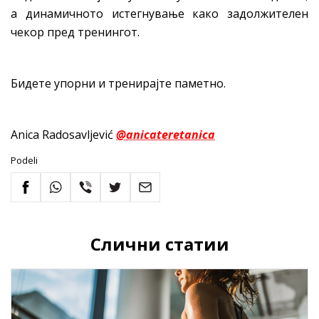
а динамичното истегнување како задолжителен
чекор пред тренингот.
Бидете упорни и тренирајте паметно.
Anica Radosavljević
@anicateretanica
Podeli
Слични статии