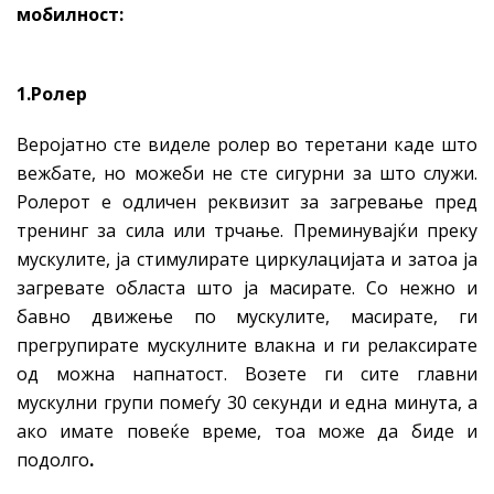
мобилност:
1.Ролер
Веројатно сте виделе ролер во теретани каде што
вежбате, но можеби не сте сигурни за што служи.
Ролерот е одличен реквизит за загревање пред
тренинг за сила или трчање. Преминувајќи преку
мускулите, ја стимулирате циркулацијата и затоа ја
загревате областа што ја масирате. Со нежно и
бавно движење по мускулите, масирате, ги
прегрупирате мускулните влакна и ги релаксирате
од можна напнатост. Возете ги сите главни
мускулни групи помеѓу 30 секунди и една минута, а
ако имате повеќе време, тоа може да биде и
подолго
.