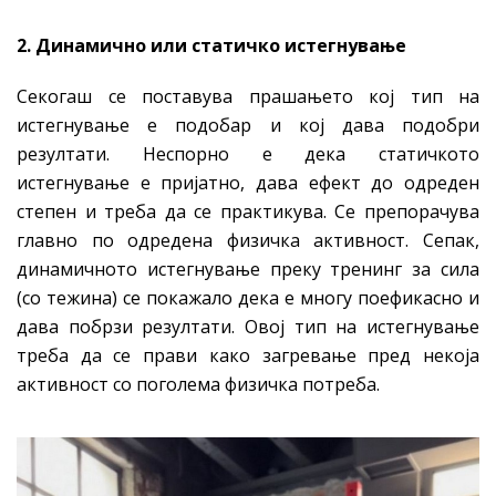
2. Динамично или статичко истегнување
Секогаш се поставува прашањето кој тип на
истегнување е подобар и кој дава подобри
резултати. Неспорно е дека статичкото
истегнување е пријатно, дава ефект до одреден
степен и треба да се практикува. Се препорачува
главно по одредена физичка активност. Сепак,
динамичното истегнување преку тренинг за сила
(со тежина) се покажало дека е многу поефикасно и
дава побрзи резултати. Овој тип на истегнување
треба да се прави како загревање пред некоја
активност со поголема физичка потреба.