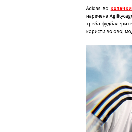
Adidas во
копачки
наречена Agilityca
треба фудбалерите
користи во овој мо