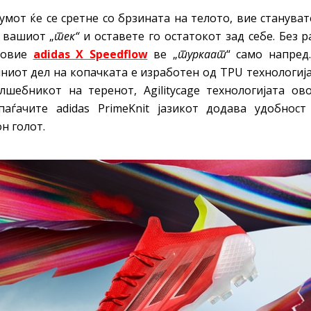
умот ќе се сретне со брзината на телото, вие стануват
о вашиот „
тек“
и оставете го остатокот зад себе. Без 
, овие
adidas X Speedflow
ве „
туркаат
“ само напред
ниот дел на копачката е изработен од TPU технологија
лшебникот на теренот, Agilitycage технологијата о
паѓачите adidas PrimeKnit јазикот додава удобнос
н голот.