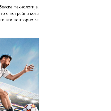
елска технологија,
што е потребна кога
гијата повторно се