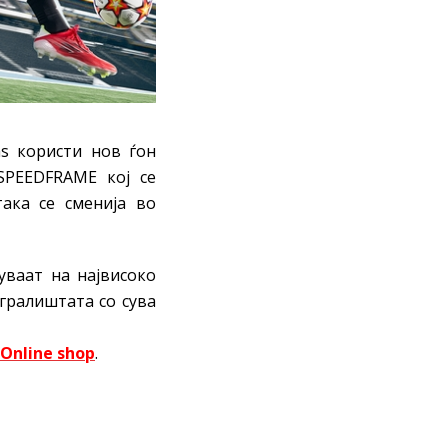
as користи нов ѓон
SPEEDFRAMЕ кој се
така се сменија во
уваат на највисоко
гралиштата со сува
Online shop
.