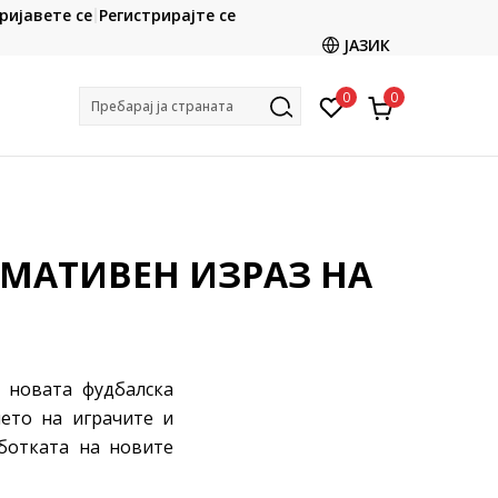
CLICK & COLLECT
ријавете се
Регистрирајте се
ете со картичка online и подигнете во продавницата
ЈАЗИК
по ваш избор
0
0
Пребарај ја страната
ИМАТИВЕН ИЗРАЗ НА
 новата фудбалска
ието на играчите и
аботката на новите