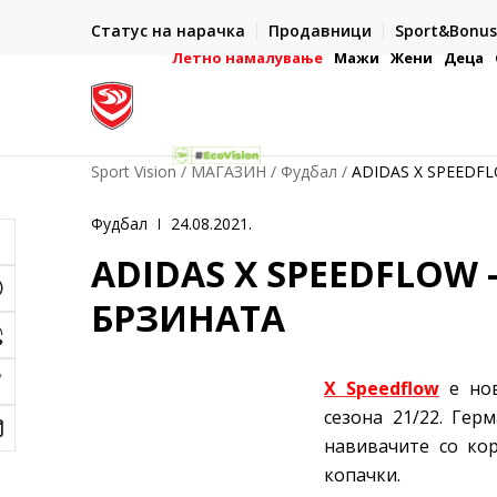
ИСПОРАКА ВО РОК ОД 5 РАБОТНИ ДЕНА
Статус на нарачка
Продавници
Sport&Bonus
-222
- на сите нарачки во готово или со електронска пла
картичка
Летно намалување
Мажи
Жени
Деца
Sport Vision
МАГАЗИН
Фудбал
ADIDAS X SPEEDF
Фудбал
24.08.2021.
ADIDAS X SPEEDFLOW
БРЗИНАТА
X Speedflow
е нов
сезона 21/22. Гер
навивачите со кор
копачки.