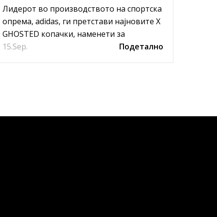
КОПАЧКИ КОИ НОСАТ
коп
Лидерот во производството на спортска
Новит
НОВА ДИМЕНЗИЈА НА
опрема, adidas, ги претстави најновите X
побара
GHOSTED копачки, наменети за
прода
БРЗИНАТА
15.
фудбалери кај кои брзината е најсилното
Sep.
Подетално
01.
вебса
Sep
оружје. М...