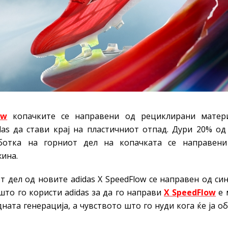
ow
копачките се направени од рециклирани матери
das да стави крај на пластичниот отпад. Дури 20% о
аботка на горниот дел на копачката се направен
ина.
т дел од новите adidas X SpeedFlow се направен од си
што го користи adidas за да го направи
X SpeedFlow
е 
ната генерација, а чувството што го нуди кога ќе ја о