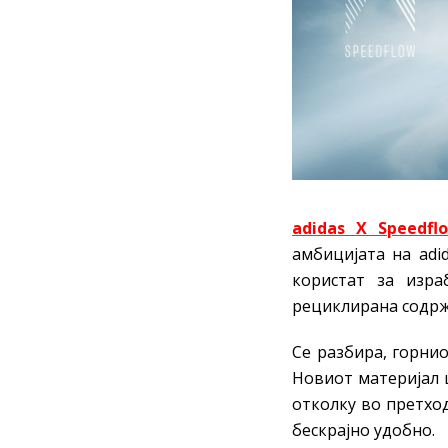
adidas X Speedfl
амбицијата на adi
користат за изр
рециклирана содрж
Се разбира, горнио
Новиот материјал 
отколку во претход
бескрајно удобно.