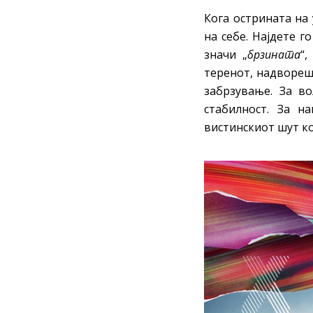
Кога острината на 
на себе. Најдете г
значи „
брзината
“
теренот, надвореш
забрзување. За во
стабилност. За на
вистинскиот шут ко