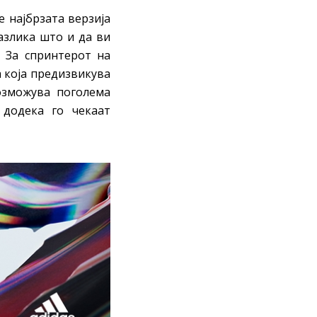
е најбрзата верзија
разлика што и да ви
. За спринтерот на
 која предизвикува
возможува поголема
т додека го чекаат