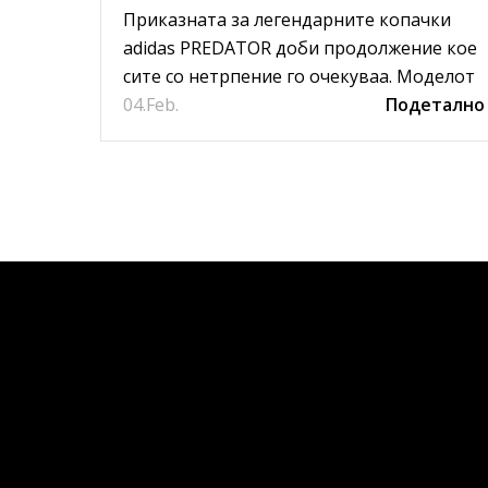
DEMONSKIN, НОВИОТ
Приказната за легендарните копачки
МОДЕЛ НА КОПАЧКИ ЗА
adidas PREDATOR доби продолжение кое
сите со нетрпение го очекуваа. Моделот
ЦЕЛОСНА КОНТРОЛА НА
04.
PREDATOR FREAK пристигна во нашите
Feb.
Подетално
ТОПКАТА И
продавници,...
СУПЕРИОРНОСТ НА
ТЕРЕНОТ