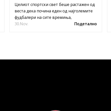
МАРАДОНА
Целиот спортски свет беше растажен од
веста дека почина еден од најголемите
фудбалери на сите времиња,
30.
аргентинскиот фудбалер Диего Армандо
Nov.
Подетално
Марадона.