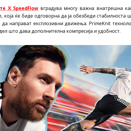
те X SpeedFlow
вградува многу важна внатрешна каб
ge, која ќе биде одговорна да ја обезбеди стабилноста 
 да направат експлозивни движења. PrimeKnit техноло
дел што дава дополнителна компресија и удобност.