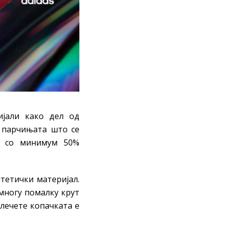
јали како дел од
д парчињата што се
и со минимум 50%
нтетички материјал.
многу помалку крут
блечете копачката е