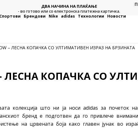
П
ДВА НАЧИНА НА ПЛАЌАЊЕ
тежна
Плат
- во готово или со електронска платежна картичка.
Спортови
Брендови
Nike
adidas
Технологии
Новости
LOW – ЛЕСНА КОПАЧКА СО УЛТИМАТИВЕН ИЗРАЗ НА БРЗИНАТА
 – ЛЕСНА КОПАЧКА СО УЛТ
ата колекција што ни ја носи adidas за почеток на
манскиот бренд е подготвен да го привлече вниман
истење на црвената боја како главен јунак во изр