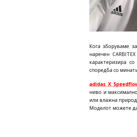
Кога зборуваме за
наречен CARBITEX
карактеризира со 
споредба со минати
adidas X Speedflo
ниво и максимално
или влажна природ
Моделот можете да