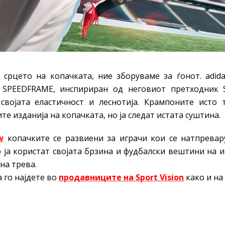
 срцето на копачката, ние зборуваме за ѓонот. adid
 SPEEDFRAME, инспириран од неговиот претходник 
својата еластичност и леснотија. Крампоните исто 
те изданија на копачката, но ја следат истата суштина.
w
копачките се развиени за играчи кои се натпревар
 ја користат својата брзина и фудбалски вештини на и
на трева.
 го најдете во
продавниците на Sport Vision
како и на