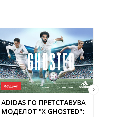
ФУДБАЛ
ФУДБ
ADIDAS ГО ПРЕТСТАВУВА
ви 
МОДЕЛОТ "X GHOSTED":
NIK