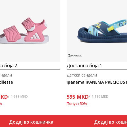
Uporedi
Uporedi
а боја:
2
Достапна боја:
1
андали
Детски сандали
dilette
Ipanema IPANEMA PRECIOUS
KD
595
MKD
1.688
MKD
1.190
MKD
%
Попуст
50
%
Додај во кошничка
Додај во кош