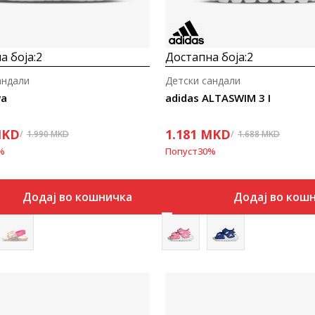
а боја:
2
Достапна боја:
2
андали
Детски сандали
wa
adidas ALTASWIM 3 I
KD
1.181
MKD
1.990
MKD
1.688
MKD
%
Попуст
30
%
Додај во кошничка
Додај во кош