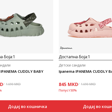
Uporedi
Uporedi
а боја:
1
Достапна боја:
1
андали
Детски сандали
 IPANEMA CUDDLY BABY
Ipanema IPANEMA CUDDLY B
D
845
MKD
1.690
MKD
1.690
MKD
%
Попуст
50
%
Додај во кошничка
Додај во кош