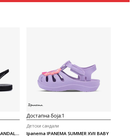
Uporedi
Достапна боја:
1
Детски сандали
Ipanema IPANEMA ELEGANT SANDAL FEM
Ipanema IPANEMA SUMMER XVII BABY