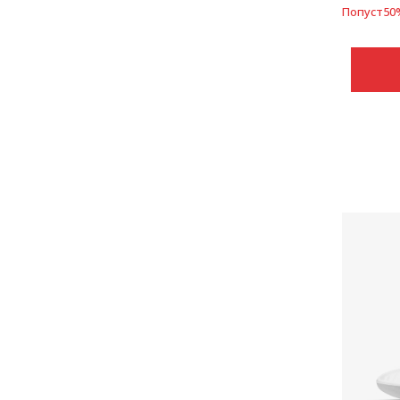
Попуст
50