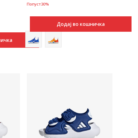
Попуст
30
%
Додај во кошничка
ничка
Uporedi