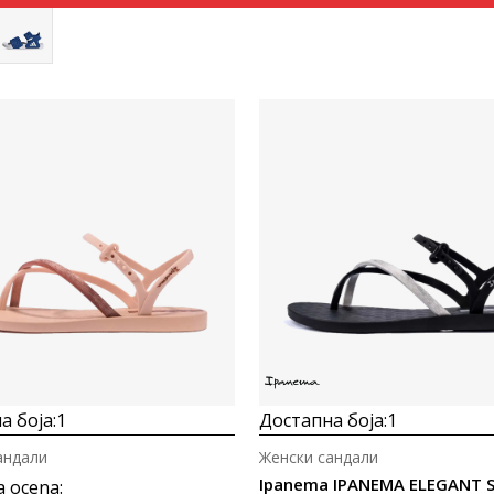
Uporedi
Uporedi
а боја:
1
Достапна боја:
1
андали
Женски сандали
a ocena
: