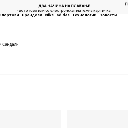
П
ДВА НАЧИНА НА ПЛАЌАЊЕ
а
Платете 
- во готово или со електронска платежна картичка.
Спортови
Брендови
Nike
adidas
Технологии
Новости
Сандали