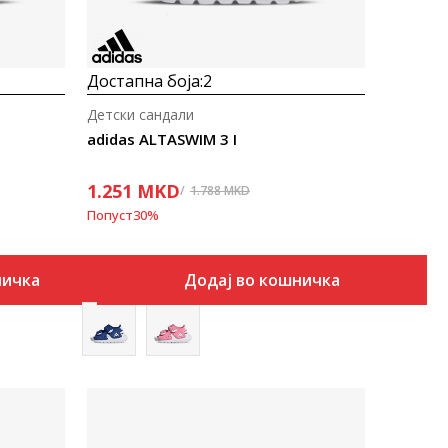
Достапна боја:
2
Детски сандали
adidas ALTASWIM 3 I
1.251
MKD
1.788
MKD
Попуст
30
%
ничка
Додај во кошничка