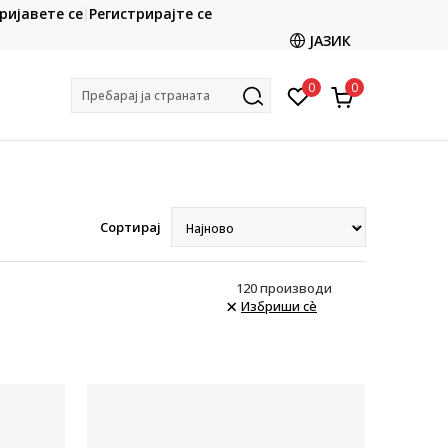
CLICK & COLLECT
ријавете се
Регистрирајте се
со картичка online и подигнете во продавницата
ЈАЗИК
по ваш избор
0
0
Пребарај ја страната
Сортирај
120
производи
Избриши сè