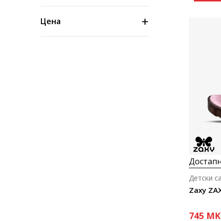
Цена
Достапн
Детски с
745
MK