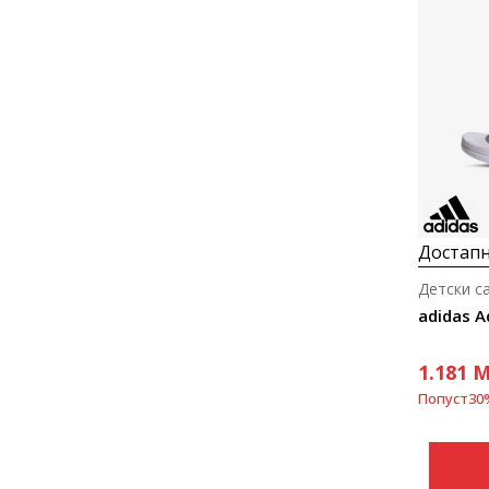
Достапн
Детски с
adidas A
1.181
M
Попуст
30