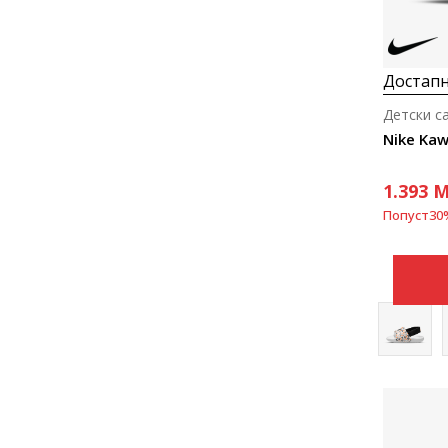
Достапн
Детски с
Nike Ka
1.393
M
Попуст
30