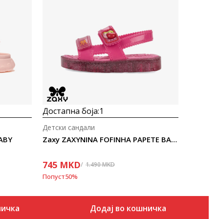
Uporedi
Достапна боја:
1
Детски сандали
ABY
Zaxy ZAXYNINA FOFINHA PAPETE BABY
745
MKD
1.490
MKD
Попуст
50
%
ничка
Додај во кошничка