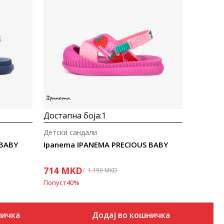
Uporedi
Достапна боја:
1
Детски сандали
 BABY
Ipanema IPANEMA PRECIOUS BABY
714
MKD
1.190
MKD
Попуст
40
%
ничка
Додај во кошничка