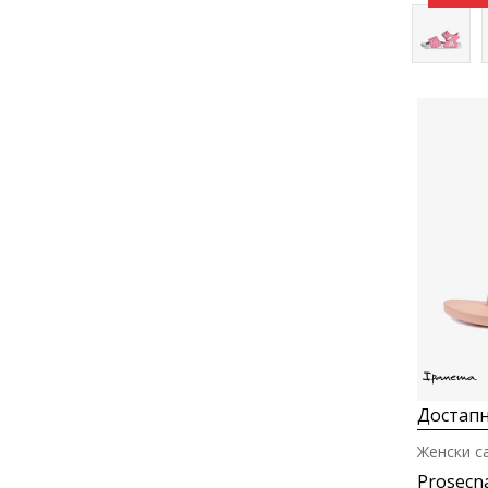
Достапн
Женски с
Prosecn