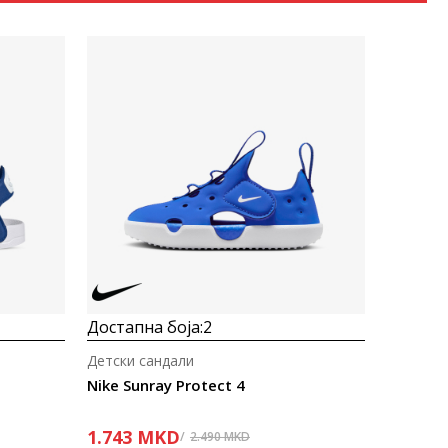
Uporedi
Достапна боја:
2
Детски сандали
Nike Sunray Protect 4
1.743
MKD
2.490
MKD