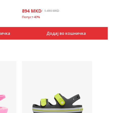
894
MKD
1.490
MKD
Попуст
40
%
ничка
Додај во кошничка
Uporedi