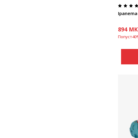
894
MK
Попуст
40