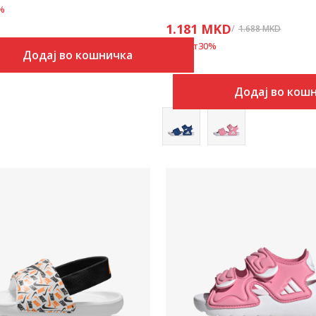
%
1.181
MKD
1.688
MKD
Попуст
30
%
Додај во кошничка
Додај во кош
Uporedi
Uporedi