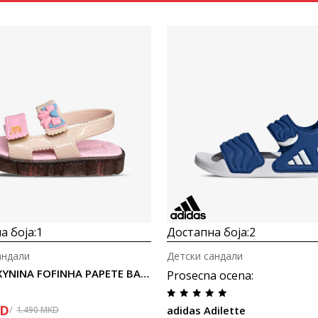
Uporedi
Uporedi
а боја:
1
Достапна боја:
2
андали
Детски сандали
Zaxy ZAXYNINA FOFINHA PAPETE BABY
Prosecna ocena
:
D
adidas Adilette
1.490
MKD