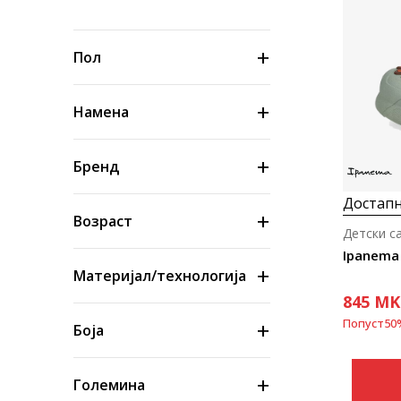
Пол
Намена
Бренд
Достапн
Возраст
Детски с
Ipanema
Материјал/технологија
845
MK
Попуст
50
Боја
Големина