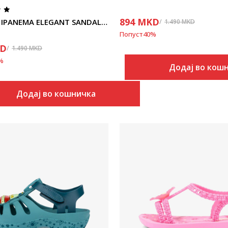
894
MKD
Ipanema IPANEMA ELEGANT SANDAL FEM
1.490
MKD
Попуст
40
%
D
1.490
MKD
%
Додај во кош
Додај во кошничка
Uporedi
Uporedi