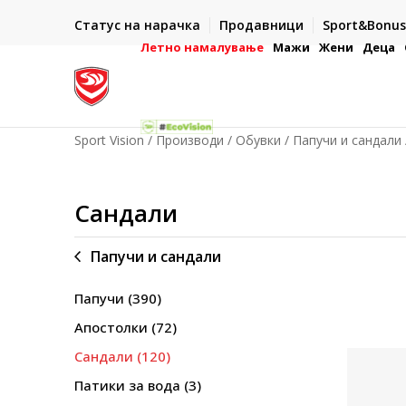
ИСПОРАКА ВО РОК ОД 5 РАБОТНИ ДЕНА
Статус на нарачка
Продавници
Sport&Bonus
2
- на сите нарачки во готово или со електронска платежн
картичка
Летно намалување
Мажи
Жени
Деца
Sport Vision
Производи
Обувки
Папучи и сандали
Сандали
Папучи и сандали
Папучи
(390)
Апостолки
(72)
Сандали
(120)
Патики за вода
(3)