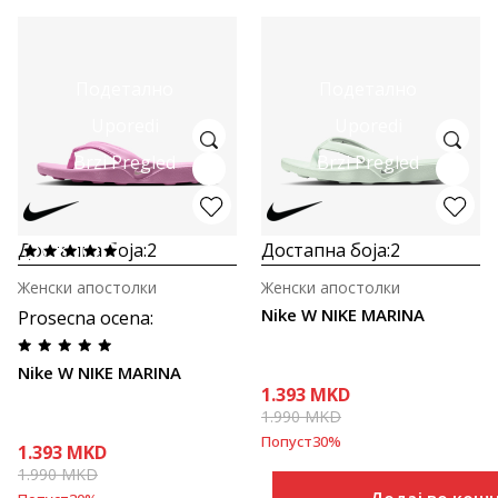
Подетално
Подетално
Uporedi
Uporedi
Brzi Pregled
Brzi Pregled
Достапна боја:
2
Достапна боја:
2
Женски апостолки
Женски апостолки
Nike W NIKE MARINA
Prosecna ocena
:
Nike W NIKE MARINA
1.393
MKD
1.990
MKD
Попуст
30
%
1.393
MKD
1.990
MKD