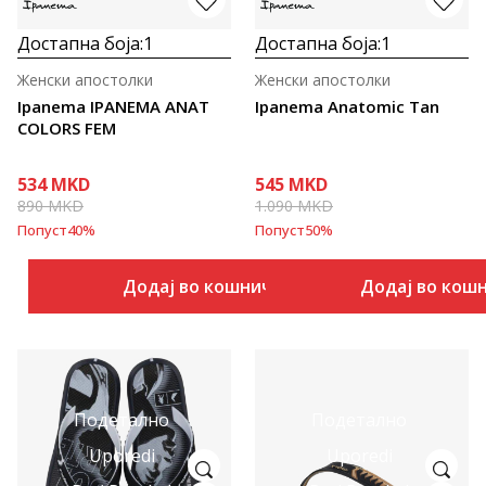
Достапна боја:
1
Достапна боја:
1
Женски апостолки
Женски апостолки
Ipanema IPANEMA ANAT
Ipanema Anatomic Tan
COLORS FEM
534
MKD
545
MKD
890
MKD
1.090
MKD
Попуст
40
%
Попуст
50
%
Додај во кошничка
Додај во кош
Подетално
Подетално
Uporedi
Uporedi