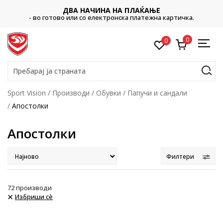
CLIC
НАЧИНА НА ПЛАЌАЊЕ
Платете со картичка onlin
со електронска платежна картичка.
в
0
0
Пребарај ја страната
Sport Vision
Производи
Обувки
Папучи и сандали
Апостолки
Апостолки
Филтери
72
производи
Избриши сè