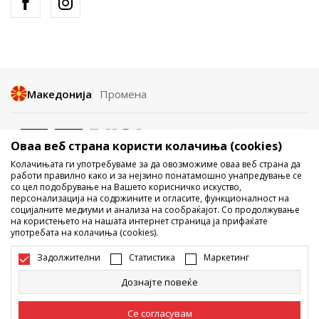
Македонија
Промена
Оваа веб страна користи колачиња (cookies)
Колачињата ги употребуваме за да овозможиме оваа веб страна да
работи правилно како и за нејзино понатамошно унапредување се
со цел подобрување на Вашето корисничко искуство,
Не е дозволено превземање или користење на содржината од
персонализација на содржините и огласите, функционалност на
социјалните медиуми и анализа на сообраќајот. Со продолжување
интернет страните на Sport Vision, делумно или целосно a се
на користењето на нашата интернет страница ја прифаќате
однесува на логоа, трговски марки, комерцијални содржини, ниту
употребата на колачиња (cookies).
истите да се отстапуваат на трети лица, јавно да се објавуваат или да
се користат за било какви цели, без писмена согласност од БДС.МК
Задолжителни
Статистика
Маркетинг
ДООЕЛ.
Настојуваме да бидеме што попрецизни во описот на производот,
Дознајте повеќе
фотографијата и самата цена, но не можеме да гарантираме дака
сите информации се комплетни и без грешка. Сите прикажани
производи на сајтот се дел од нашата понуда, но не се подразбира
Се согласувам
дека мораат да се достапни во секој момент. Достапноста на