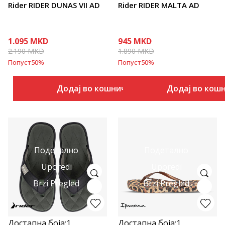
Rider RIDER DUNAS VII AD
Rider RIDER MALTA AD
1.095
MKD
945
MKD
2.190
MKD
1.890
MKD
Попуст
50
%
Попуст
50
%
Додај во кошничка
Додај во кош
Подетално
Подетално
Uporedi
Uporedi
Brzi Pregled
Brzi Pregled
Достапна боја:
1
Достапна боја:
1