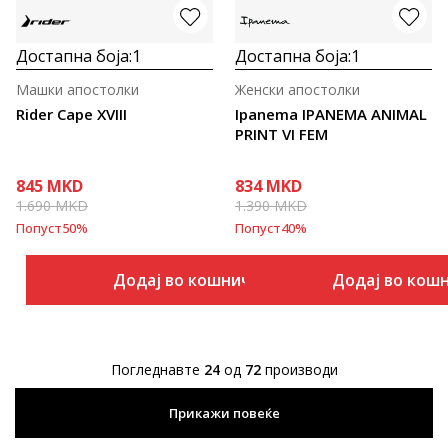
Достапна боја:
1
Достапна боја:
1
Машки апостолки
Женски апостолки
Rider Cape XVIII
Ipanema IPANEMA ANIMAL
PRINT VI FEM
845
MKD
834
MKD
1.690
MKD
1.390
MKD
Попуст
50
%
Попуст
40
%
Додај во кошничка
Додај во кош
Погледнавте
24
од
72
производи
Прикажи повеќе