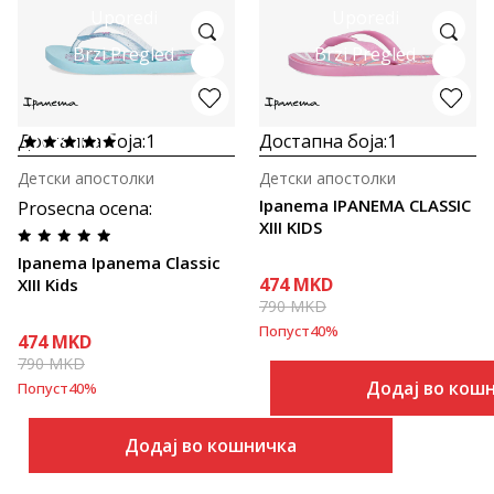
Uporedi
Uporedi
Brzi Pregled
Brzi Pregled
Достапна боја:
1
Достапна боја:
1
Детски апостолки
Детски апостолки
Ipanema IPANEMA CLASSIC
Prosecna ocena
:
XIII KIDS
Ipanema Ipanema Classic
474
MKD
XIII Kids
790
MKD
Попуст
40
%
474
MKD
790
MKD
Додај во кош
Попуст
40
%
Додај во кошничка