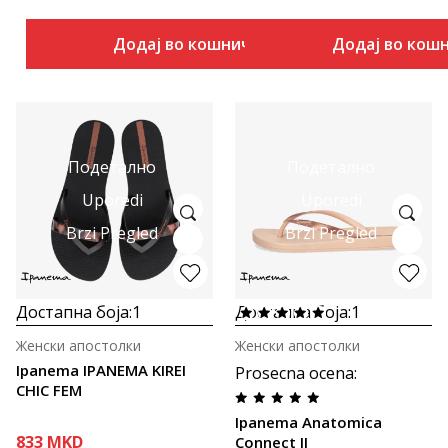
Додај во кошничка
Додај во кош
Подетално
Подетално
Uporedi
Uporedi
Brzi Pregled
Brzi Pregled
Достапна боја:
1
Достапна боја:
1
Женски апостолки
Женски апостолки
Ipanema IPANEMA KIREI
Prosecna ocena
:
CHIC FEM
Ipanema Anatomica
833
MKD
Connect II