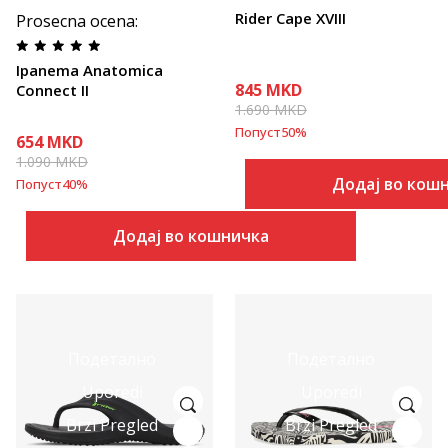
Rider Cape XVIII
Prosecna ocena
:
Ipanema Anatomica
845
MKD
Connect II
1.690
MKD
Попуст
50
%
654
MKD
1.090
MKD
Додај во кош
Попуст
40
%
Додај во кошничка
Подетално
Подетално
Uporedi
Uporedi
Brzi Pregled
Brzi Pregled