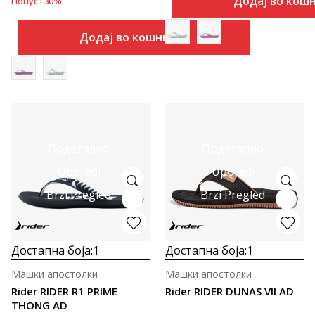
Додај во кош
Попуст
30
%
Додај во кошничка
Подетално
Подетално
Uporedi
Uporedi
Brzi Pregled
Brzi Pregled
Достапна боја:
1
Достапна боја:
1
Машки апостолки
Машки апостолки
Rider RIDER R1 PRIME
Rider RIDER DUNAS VII AD
THONG AD