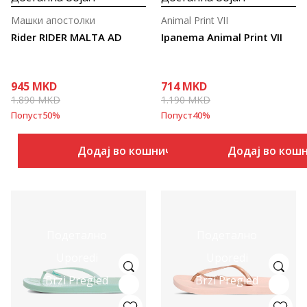
Машки апостолки
Animal Print VII
Rider RIDER MALTA AD
Ipanema Animal Print VII
945
MKD
714
MKD
1.890
MKD
1.190
MKD
Попуст
50
%
Попуст
40
%
Додај во кошничка
Додај во кош
Подетално
Подетално
Uporedi
Uporedi
Brzi Pregled
Brzi Pregled