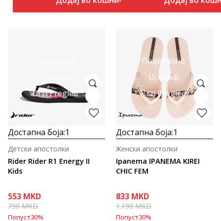
Додај во кошничка
Додај во кош
Подетално
Подетално
Uporedi
Uporedi
Brzi Pregled
Brzi Pregled
Достапна боја:
1
Достапна боја:
1
Детски апостолки
Женски апостолки
Rider Rider R1 Energy II
Ipanema IPANEMA KIREI
Kids
CHIC FEM
553
MKD
833
MKD
790
MKD
1.190
MKD
Попуст
30
%
Попуст
30
%