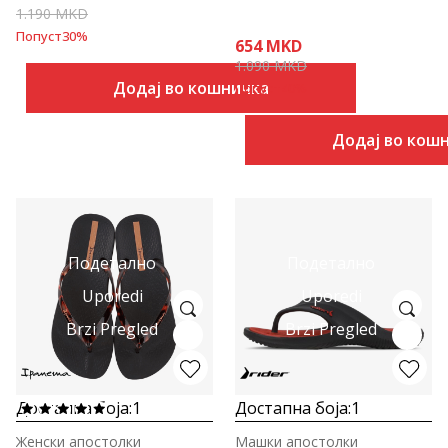
1.190
MKD
Попуст
30
%
654
MKD
1.090
MKD
Додај во кошничка
Попуст
40
%
Додај во кош
Подетално
Подетално
Uporedi
Uporedi
Brzi Pregled
Brzi Pregled
Достапна боја:
1
Достапна боја:
1
Женски апостолки
Машки апостолки