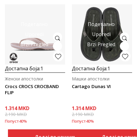
Подетално
Подетално
Uporedi
Uporedi
Brzi Pregled
Brzi Pregled
Достапна боја:
1
Достапна боја:
1
Женски апостолки
Машки апостолки
Crocs CROCS CROCBAND
Cartago Dunas VI
FLIP
1.314
MKD
1.314
MKD
2.190
MKD
2.190
MKD
Попуст
40
%
Попуст
40
%