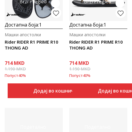
Brzi Pregled
Brzi Pregled
Достапна боја:
1
Достапна боја:
1
Машки апостолки
Машки апостолки
Rider RIDER R1 PRIME R10
Rider RIDER R1 PRIME R10
THONG AD
THONG AD
714
MKD
714
MKD
1.190
MKD
1.190
MKD
Попуст
40
%
Попуст
40
%
Додај во кошничка
Додај во кош
Подетално
Подетално