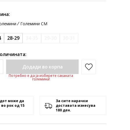
ина:
олемини
Големини CM
4
28-29
34-35
29-30
30-31
количината:
Додади во корпа
Потребно е да ја изберете саканата
големина!
дот може да
За сите нарачки
 во рок од 15
доставата изнесува
180 ден.