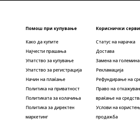
Помош при купување
Кориснички серви
Како да купите
Статус на нарачка
Најчести прашања
Достава
Упатство за купување
Замена на големина
Упатство за регистрација
Рекламациja
Начин на плаќање
Рефундирање на ср
Политика на приватност
Право на откажува
Политиката за колачиња
враќање на средств
Политика за директен
Услови на користењ
маркетинг
продажба