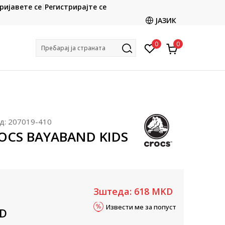
CLICK & COLLECT
ријавете се
Регистрирајте се
ете со картичка online и подигнете во продавницата
ЈАЗИК
по ваш избор
0
0
Пребарај ја страната
д:
207019-410
ROCS BAYABAND KIDS
Зштеда:
618
MKD
Извести ме за попуст
D