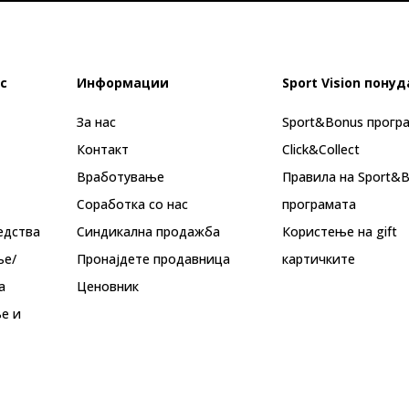
с
Информации
Sport Vision понуд
За нас
Sport&Bonus прогр
Контакт
Click&Collect
Вработување
Правила на Sport&
Соработка со нас
програмата
едства
Синдикална продажба
Користење на gift
ње/
Пронајдете продавница
картичките
а
Ценовник
е и