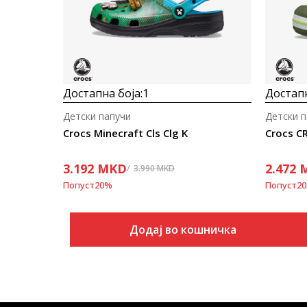
Достапна боја:
1
Достапн
Детски папучи
Детски п
Crocs Minecraft Cls Clg K
Crocs C
3.192
MKD
2.472
3.990
MKD
Попуст
20
%
Попуст
20
Додај во кошничка