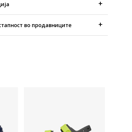
ија
стапност во продавниците