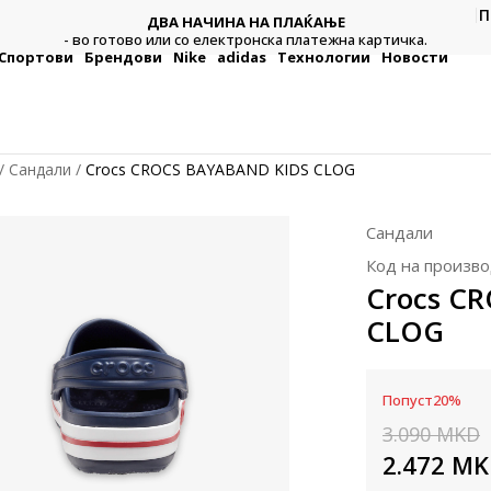
П
ДВА НАЧИНА НА ПЛАЌАЊЕ
тежна
Плат
- во готово или со електронска платежна картичка.
Спортови
Брендови
Nike
adidas
Технологии
Новости
Сандали
Crocs CROCS BAYABAND KIDS CLOG
Сандали
Код на произво
Crocs C
CLOG
Попуст
20
%
3.090
MKD
2.472
MK