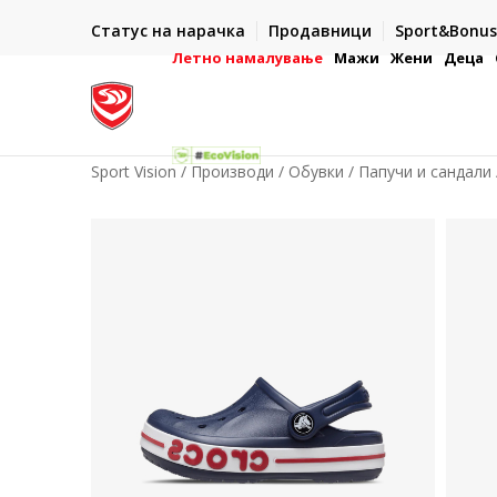
ИСПОРАКА ВО РОК ОД 5 РАБОТНИ ДЕНА
Статус на нарачка
Продавници
Sport&Bonus
-222
- на сите нарачки во готово или со електронска пла
картичка
Летно намалување
Мажи
Жени
Деца
Sport Vision
Производи
Обувки
Папучи и сандали