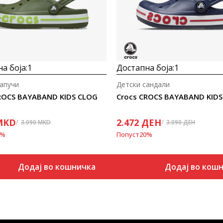
а боја:
1
Достапна боја:
1
апучи
Детски сандали
ROCS BAYABAND KIDS CLOG
Crocs CROCS BAYABAND KID
MKD
2.472
ДЕН
3.090
MKD
3.090
ДЕН
%
Попуст
20
%
Додај во кошничка
Додај во кош