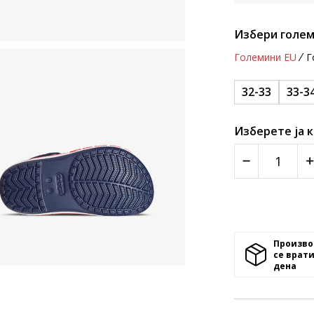
Избери голем
Големини EU
Г
32-33
33-3
Изберете ја 
Произво
се врати
денa