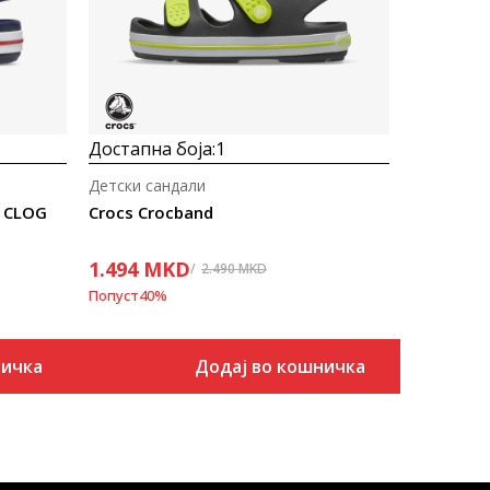
Достапна боја:
1
Детски сандали
S CLOG
Crocs Crocband
1.494
MKD
2.490
MKD
Попуст
40
%
ничка
Додај во кошничка