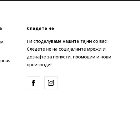
а
Следете не
Ги споделуваме нашите тајни со вас!
ам
Следете не на социјалните мрежи и
дознајте за попусти, промоции и нови
Bonus
производи!