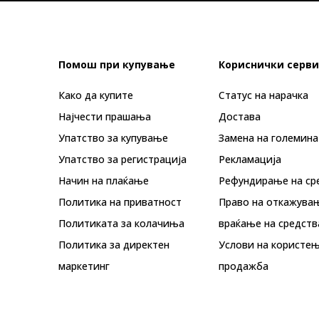
Помош при купување
Кориснички серви
Како да купите
Статус на нарачка
Најчести прашања
Достава
Упатство за купување
Замена на големина
Упатство за регистрација
Рекламациja
Начин на плаќање
Рефундирање на ср
Политика на приватност
Право на откажува
Политиката за колачиња
враќање на средств
Политика за директен
Услови на користењ
маркетинг
продажба