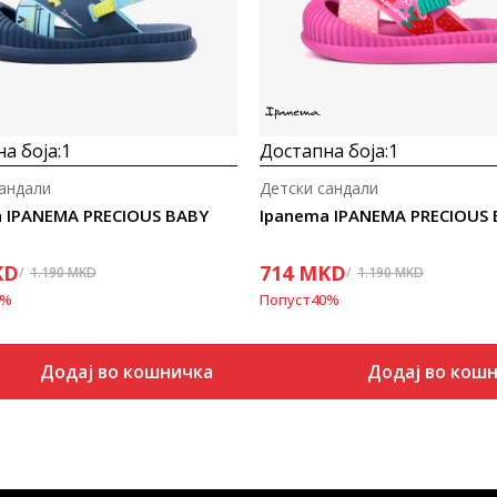
а боја:
1
Достапна боја:
1
сандали
Детски сандали
 IPANEMA PRECIOUS BABY
Ipanema IPANEMA PRECIOUS
KD
714
MKD
1.190
MKD
1.190
MKD
%
Попуст
40
%
Додај во кошничка
Додај во кош