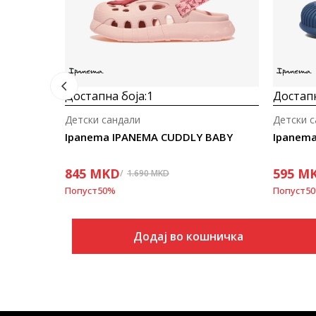
Достапна боја:
1
Достапн
Детски сандали
Детски 
Ipanema IPANEMA CUDDLY BABY
Ipanema
845
MKD
595
M
1.690
MKD
Попуст
50
%
Попуст
50
Додај во кошничка