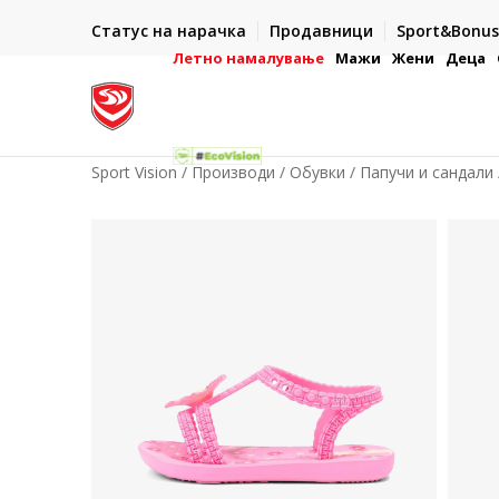
ИСПОРАКА ВО РОК ОД 5 РАБОТНИ ДЕНА
Статус на нарачка
Продавници
Sport&Bonus
-222
- на сите нарачки во готово или со електронска пла
картичка
Летно намалување
Мажи
Жени
Деца
Sport Vision
Производи
Обувки
Папучи и сандали