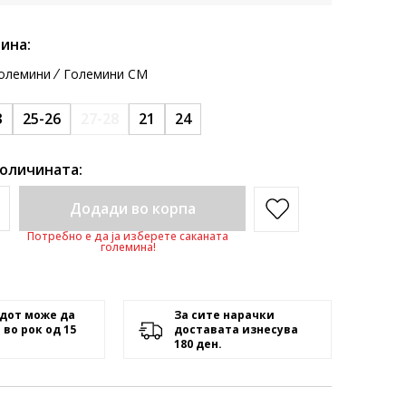
ина:
олемини
Големини CM
3
25-26
27-28
21
24
количината:
Додади во корпа
Потребно е да ја изберете саканата
големина!
дот може да
За сите нарачки
 во рок од 15
доставата изнесува
180 ден.