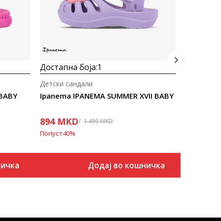
Попуст
40
%
Достапна боја:
1
Детски сандали
 BABY
Ipanema IPANEMA SUMMER XVII BABY
894
MKD
1.490
MKD
Попуст
40
%
ничка
Додај во кошничка