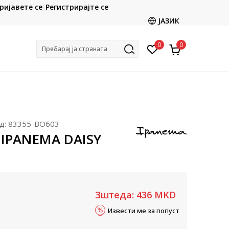
CLICK & COLLECT
ријавете се
Регистрирајте се
ете со картичка online и подигнете во продавницата
ЈАЗИК
по ваш избор
0
0
Пребарај ја страната
д:
83355-BO603
 IPANEMA DAISY
Зштеда:
436
MKD
Извести ме за попуст