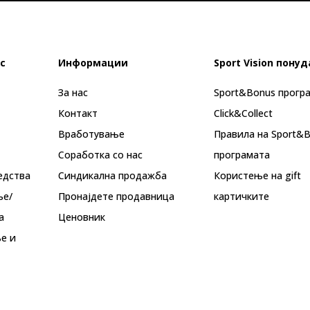
с
Информации
Sport Vision понуд
За нас
Sport&Bonus прогр
Контакт
Click&Collect
Вработување
Правила на Sport&
Соработка со нас
програмата
едства
Синдикална продажба
Користење на gift
ње/
Пронајдете продавница
картичките
а
Ценовник
е и