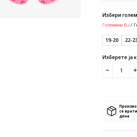
Избери голем
Големини EU
Г
19-20
22-2
Изберете ја 
Произво
се врати
денa