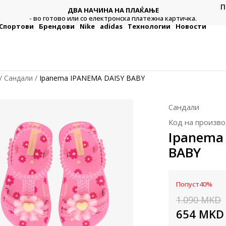
П
ДВА НАЧИНА НА ПЛАЌАЊЕ
тежна
Плат
- во готово или со електронска платежна картичка.
Спортови
Брендови
Nike
adidas
Технологии
Новости
Сандали
Ipanema IPANEMA DAISY BABY
Сандали
Код на произво
Ipanema
BABY
Попуст
40
%
1.090
MKD
654
MKD