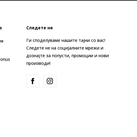
а
Следете не
Ги споделуваме нашите тајни со вас!
ам
Следете не на социјалните мрежи и
дознајте за попусти, промоции и нови
Bonus
производи!