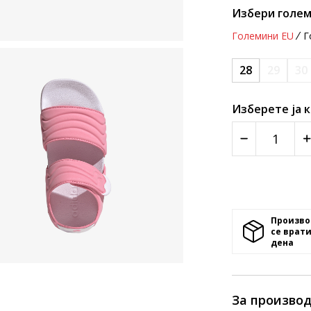
Избери голем
Големини EU
Г
28
29
30
Изберете ја 
Произво
се врати
денa
За произво