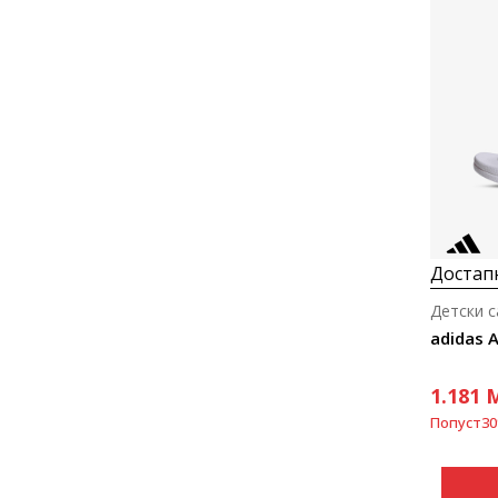
Достапн
Детски 
adidas A
1.181
Попуст
30