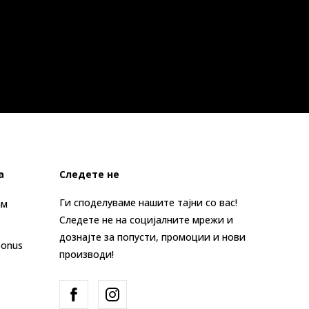
а
Следете не
Ги споделуваме нашите тајни со вас!
ам
Следете не на социјалните мрежи и
дознајте за попусти, промоции и нови
Bonus
производи!