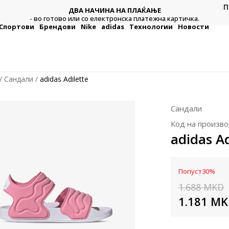
П
ДВА НАЧИНА НА ПЛАЌАЊЕ
тежна
Плат
- во готово или со електронска платежна картичка.
Спортови
Брендови
Nike
adidas
Технологии
Новости
Сандали
adidas Adilette
Сандали
Код на произво
adidas Ad
Попуст
30
%
1.688
MKD
1.181
MK