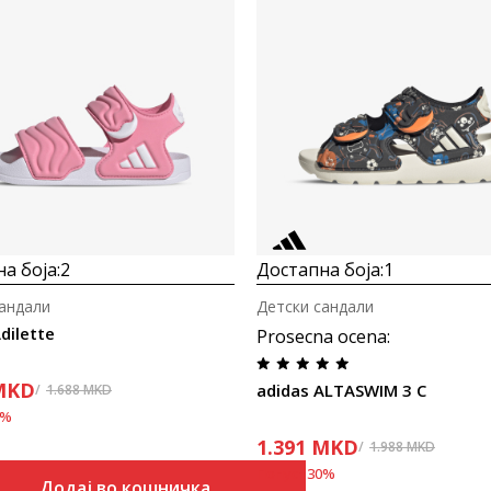
а боја:
2
Достапна боја:
1
сандали
Детски сандали
dilette
Prosecna ocena
:
MKD
adidas ALTASWIM 3 C
1.688
MKD
%
1.391
MKD
1.988
MKD
Попуст
30
%
Додај во кошничка