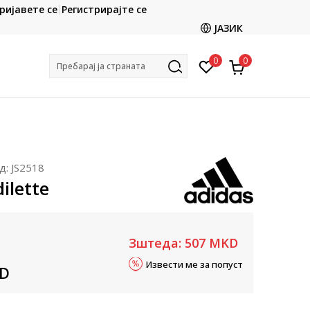
CLICK & COLLECT
ријавете се
Регистрирајте се
ете со картичка online и подигнете во продавницата
ЈАЗИК
по ваш избор
0
0
Пребарај ја страната
д:
JS2518
ilette
Зштеда:
507
MKD
Извести ме за попуст
D