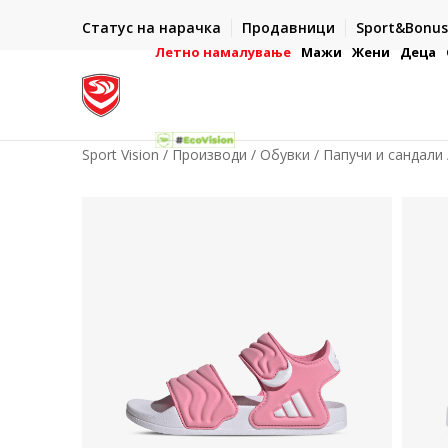
ИСПОРАКА ВО РОК ОД 5 РАБОТНИ ДЕНА
Статус на нарачка
Продавници
Sport&Bonus
-222
- на сите нарачки во готово или со електронска пла
картичка
Летно намалување
Мажи
Жени
Деца
Sport Vision
Производи
Обувки
Папучи и сандали