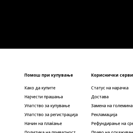
Помош при купување
Кориснички серви
Како да купите
Статус на нарачка
Најчести прашања
Достава
Упатство за купување
Замена на големина
Упатство за регистрација
Рекламациja
Начин на плаќање
Рефундирање на ср
Политика на приватност
Право на откажува