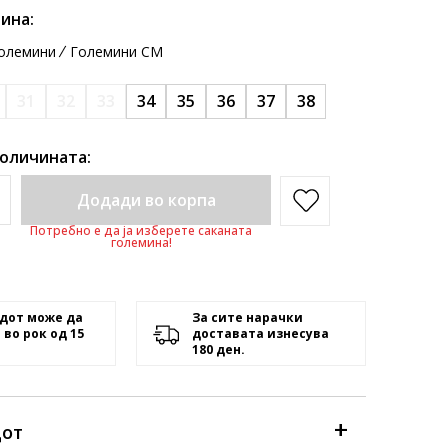
ина:
олемини
Големини CM
31
32
33
34
35
36
37
38
количината:
Додади во корпа
Потребно е да ја изберете саканата
големина!
дот може да
За сите нарачки
 во рок од 15
доставата изнесува
180 ден.
дот