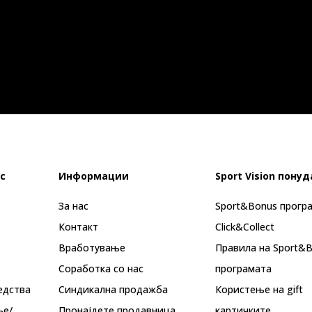
с
Информации
Sport Vision понуд
За нас
Sport&Bonus прогр
Контакт
Click&Collect
Вработување
Правила на Sport&
Соработка со нас
програмата
едства
Синдикална продажба
Користење на gift
ње/
Пронајдете продавница
картичките