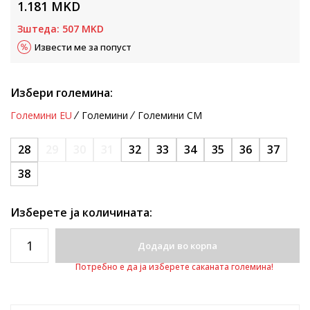
1.181
MKD
Зштеда:
507
MKD
Извести ме за попуст
Избери големина:
Големини EU
Големини
Големини CM
28
29
30
31
32
33
34
35
36
37
38
Изберете ја количината:
Додади во корпа
Потребно е да ја изберете саканата големина!