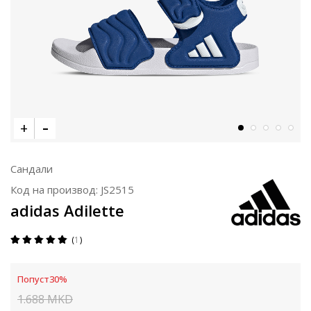
Сандали
Код на производ:
JS2515
adidas Adilette
1
Попуст
30
%
1.688
MKD