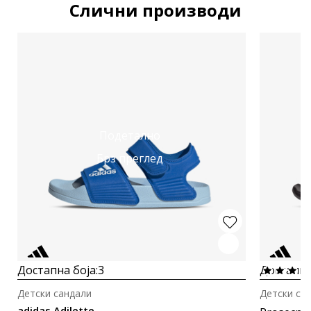
Слични производи
Подетално
Брз преглед
Достапна боја:
3
Достапна
Детски сандали
Детски са
adidas Adilette