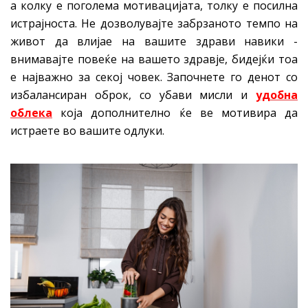
а колку е поголема мотивацијата, толку е посилна
истрајноста. Не дозволувајте забрзаното темпо на
живот да влијае на вашите здрави навики -
внимавајте повеќе на вашето здравје, бидејќи тоа
е најважно за секој човек. Започнете го денот со
избалансиран оброк, со убави мисли и
удобна
облека
која дополнително ќе ве мотивира да
истраете во вашите одлуки.