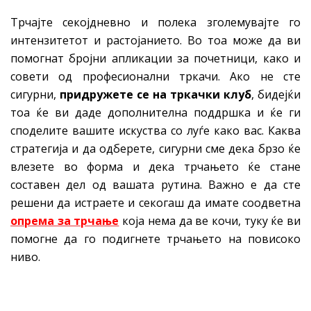
Трчајте секојдневно и полека зголемувајте го
интензитетот и растојанието. Во тоа може да ви
помогнат бројни апликации за почетници, како и
совети од професионални тркачи. Ако не сте
сигурни,
придружете се на тркачки клуб
, бидејќи
тоа ќе ви даде дополнителна поддршка и ќе ги
споделите вашите искуства со луѓе како вас. Каква
стратегија и да одберете, сигурни сме дека брзо ќе
влезете во форма и дека трчањето ќе стане
составен дел од вашата рутина. Важно е да сте
решени да истраете и секогаш да имате соодветна
опрема за трчање
која нема да ве кочи, туку ќе ви
помогне да го подигнете трчањето на повисоко
ниво.