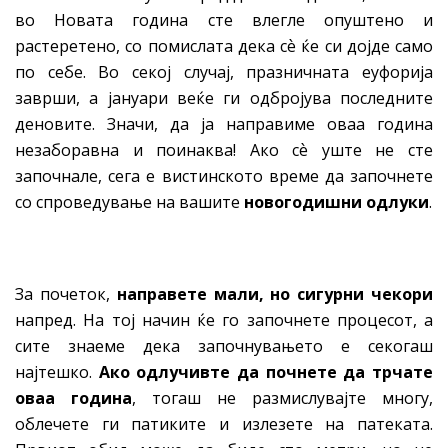
во Новата година сте влегле опуштено и
растеретено, со помислата дека сѐ ќе си дојде само
по себе. Во секој случај, празничната еуфорија
заврши, а јануари веќе ги одбројува последните
деновите. Значи, да ја направиме оваа година
незаборавна и поинаква! Ако сѐ уште не сте
започнале, сега е вистинското време да започнете
со спроведување на вашите
новогодишни одлуки
.
За почеток,
направете мали, но сигурни чекори
напред. На тој начин ќе го започнете процесот, а
сите знаеме дека започнувањето е секогаш
најтешко.
Ако одлучивте да почнете да трчате
оваа година
, тогаш не размислувајте многу,
облечете ги патиките и излезете на патеката.