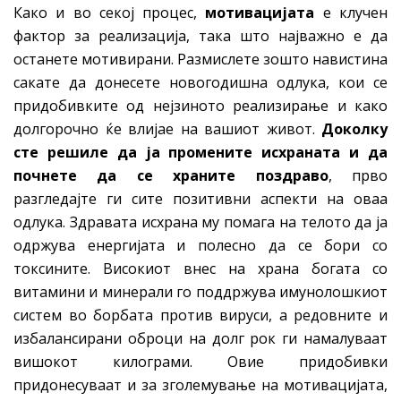
Како и во секој процес,
мотивацијата
е клучен
фактор за реализација, така што најважно е да
останете мотивирани. Размислете зошто навистина
сакате да донесете новогодишна одлука, кои се
придобивките од нејзиното реализирање и како
долгорочно ќе влијае на вашиот живот.
Доколку
сте решиле да ја промените исхраната и да
почнете да се храните поздраво
, прво
разгледајте ги сите позитивни аспекти на оваа
одлука. Здравата исхрана му помага на телото да ја
одржува енергијата и полесно да се бори со
токсините. Високиот внес на храна богата со
витамини и минерали го поддржува имунолошкиот
систем во борбата против вируси, а редовните и
избалансирани оброци на долг рок ги намалуваат
вишокот килограми. Овие придобивки
придонесуваат и за зголемување на мотивацијата,