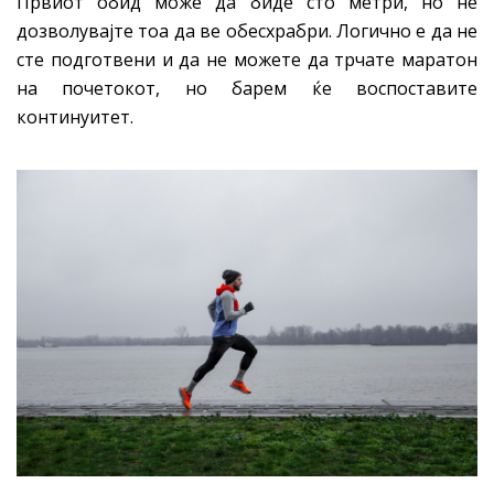
Првиот обид може да биде сто метри, но не
дозволувајте тоа да ве обесхрабри. Логично е да не
сте подготвени и да не можете да трчате маратон
на почетокот, но барем ќе воспоставите
континуитет.