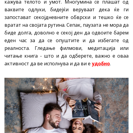
кажува телото и умот. Многумина се плашат од
ваквите одлуки, бидејќи веруваат дека ќе ги
запостават секојдневните обврски и тешко ќе се
вратат на својата рутина. Сепак, паузата не мора да
биде долга, доволно е секој ден да одвоите барем
еден час за да се опуштите и да избегате од
реалноста. Гледање филмови, медитација или
читање книга - што и да одберете, важно е оваа
активност да ве исполнува и да ви е
удобно
.