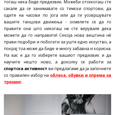
тогаш нека биде предизвик. Можеби отсекогаш сте
сакале да се занимавате со тимски спортови, да
одите на часови по јога или да ги усовршувате
вашите танцови движења - осмелете се да го
правите она што никогаш не сте верувале дека
можете да го направите! Секоја нова вештина нѐ
прави подобри и побогати за уште едно искуство, а
покрај тоа може да биде и многу забавна и корисна.
На вас е да го изберете вашиот предизвик и да
научите нешто ново, а доколку се работи за
спортска активност
ви предлагаме да ја започнете
со правилен избор на
облека, обувки и опрема за
тренинг
.