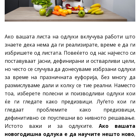
Ако вашата листа на одлуки вклучува работи што
знаете дека нема да ги реализирате, време е да ги
избришете од листата. Повеќето од нас најчесто си
поставуваат јасни, дефинирани и остварливи цели,
но често се случува да донесуваме избрзани одлуки
за време на празничната еуфорија, без многу да
размислуваме дали и колку се тие реални. Наместо
тоа, изберете полесни и поизводливи одлуки кои
ќе ги гледате како предизвици. Луѓето кои ги
гледаат проблемите како предизвици,
дефинитивно се поуспешни во нивното решавање.
Истото важи и за одлуките.
Ако вашата
новогодишна одлука е да научите нешто ново
,