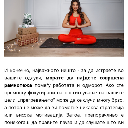
И конечно, најважното нешто - за да истраете во
вашите одлуки,
морате да најдете совршена
рамнотежа
помеѓу работата и одморот. Ако сте
премногу фокусирани на постигнување на вашите
цели, „прегревањето“ може да се случи многу брзо,
а потоа не може да ви помогне никаква стратегија
или висока мотивација. Затоа, препорачливо е
понекогаш да правите пауза и да слушате што ви