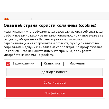
Македонија
Промена
Оваа веб страна користи колачиња (cookies)
Колачињата ги употребуваме за да овозможиме оваа веб страна да
работи правилно како и за нејзино понатамошно унапредување се
со цел подобрување на Вашето корисничко искуство,
персонализација на содржините и огласите, функционалност на
социјалните медиуми и анализа на сообраќајот. Со продолжување
на користењето на нашата интернет страница ја прифаќате
употребата на колачиња (cookies).
Не е дозволено превземање или користење на содржината од
интернет страните на Sport Vision, делумно или целосно a се
Задолжителни
Статистика
Маркетинг
однесува на логоа, трговски марки, комерцијални содржини, ниту
истите да се отстапуваат на трети лица, јавно да се објавуваат или да
Дознајте повеќе
се користат за било какви цели, без писмена согласност од БДС.МК
ДООЕЛ.
Настојуваме да бидеме што попрецизни во описот на производот,
Се согласувам
фотографијата и самата цена, но не можеме да гарантираме дака
сите информации се комплетни и без грешка. Сите прикажани
Прифаќам се
производи на сајтот се дел од нашата понуда, но не се подразбира
дека мораат да се достапни во секој момент. Достапноста на
производите може да ја проверите и на телефонскиот број 02 3055
Задолжителни
Задолжителните колачиња ја прават страницата
222.
употреблива, односно овозможуваат основни