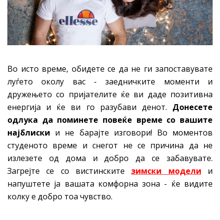
Во исто време, обидете се да не ги запоставувате
луѓето околу вас - заедничките моменти и
дружењето со пријателите ќе ви даде позитивна
енергија и ќе ви го разубави денот.
Донесете
одлука да поминете повеќе време со вашите
најблиски
и не барајте изговори! Во моментов
студеното време и снегот не се причина да не
излезете од дома и добро да се забавувате.
Загрејте се со вистинските
зимски модели
и
напуштете ја вашата комфорна зона - ќе видите
колку е добро тоа чувство.