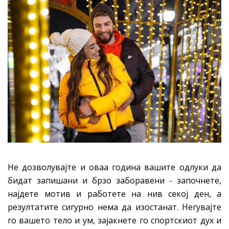
Не дозволувајте и оваа година вашите одлуки да
бидат запишани и брзо заборавени - започнете,
најдете мотив и работете на нив секој ден, а
резултатите сигурно нема да изостанат. Негувајте
го вашето тело и ум, зајакнете го спортскиот дух и