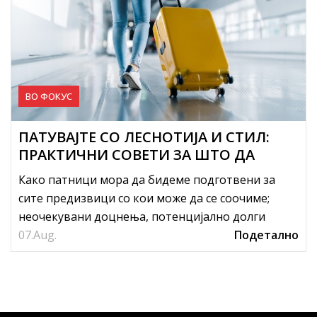
ВО ФОКУС
ПАТУВАЈТЕ СО ЛЕСНОТИЈА И СТИЛ:
ПРАКТИЧНИ СОВЕТИ ЗА ШТО ДА
ОБЛЕЧЕТЕ НА ПАТУВАЊЕ
Како патници мора да бидеме подготвени за
сите предизвици со кои може да се соочиме;
неочекувани доцнења, потенцијално долги
07.
редици на граница или седење со ...
Aug.
Подетално