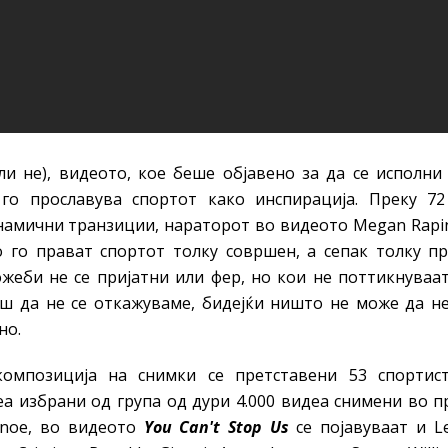
или не), видеото, кое беше објавено за да се исполн
 го прославува спортот како инспирација. Преку 7
намични транзиции, нараторот во видеото Megan Rapin
го прават спортот толку совршен, а сепак толку пре
еби не се пријатни или фер, но кои не поттикнуваа
ш да не се откажуваме, бидејќи ништо не може да н
но.
омпозиција на снимки се претставени 53 спортис
еа избрани од група од дури 4.000 видеа снимени во п
inoe, во видеото
You Can't Stop Us
се појавуваат и L