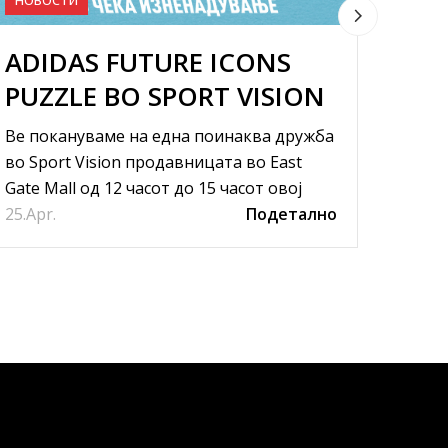
ADIDAS FUTURE ICONS
НО
PUZZLE ВО SPORT VISION
ВО 
ВО SKOPJE EAST GATE
MAL
Ве покануваме на една поинаква дружба
Во Sp
MALL
во Sport Vision продавницата во East
City M
Gate Mall од 12 часот до 15 часот овој
љубит
25.
петок и сабота.
Apr.
Подетално
15.
Feb