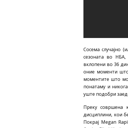
Сосема случајно (
сезоната во НБА,
вклопени во 36 ди
оние моменти што 
моментите што мож
понатаму и никога
уште подобри заед
Преку совршена к
дисциплини, кои б
Покрај Megan Rap