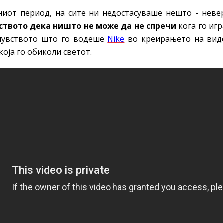
ниот период, на сите ни недостасуваше нешто - невер
ството дека ништо не може да не спречи
кога го иг
 чувството што го водеше
Nike
во креирањето на вид
 која го обиколи светот.