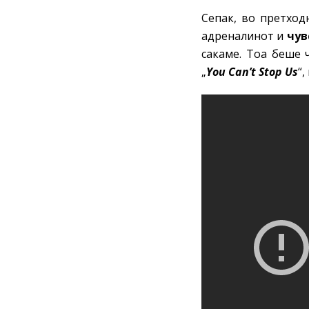
Сепак, во претход
адреналинот и
чув
сакаме. Тоа беше
„
You Can’t Stop Us
“,