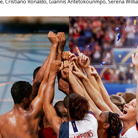
ge, Cristiano Ronaldo, Giannis Antetokounmpo, Serena Willi