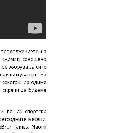
и продолжението на
2 снимки совршено
oe зборува за сите
дизвикувачки... За
т секогаш да одиме
е спречи да бидеме
ти во 24 спортски
ретходните месеци.
eBron James, Naomi