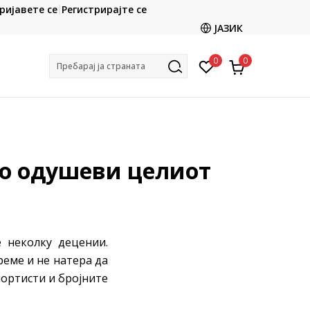
CLICK & COLLECT
ријавете се
Регистрирајте се
ете со картичка online и подигнете во продавницата
ЈАЗИК
по ваш избор
0
0
Пребарај ја страната
го одушеви целиот
е неколку децении.
реме и не натера да
ортисти и бројните