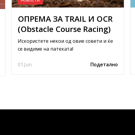
ОПРЕМА ЗА TRAIL И OCR
(Obstacle Course Racing)
ТРЧАЊЕ
Искористете некои од овие совети и ќе
се видиме на патеката!
01.
Jun.
Подетално