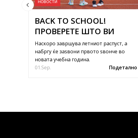
НОВОСТИ
BACK TO SCHOOL!
ПРОВЕРЕТЕ ШТО ВИ
ТРЕБА ЗА НОВАТА
Наскоро завршува летниот распуст, а
УЧЕБНА ГОДИНА
набргу ќе заѕвони првото ѕвонче во
новата учебна година.
01.
Sep.
Подетално