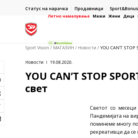
ИСПОРАКА ВО РОК ОД 5 РАБОТНИ ДЕНА
Статус на нарачка
Продавници
Sport&Bonus
-222
- на сите нарачки во готово или со електронска пла
картичка
Летно намалување
Мажи
Жени
Деца
Sport Vision
МАГАЗИН
Новости
YOU CAN’T STOP S
Новости
19.08.2020.
YOU CAN’T STOP SPORT
свет
Светот со месеци 
Пандемијата на вир
поминеме многу по
рекреативци да се