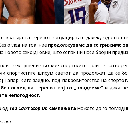
се вратија на теренот, ситуацијата е далеку од она ш
Без оглед на тоа, ние
продолжуваме да се грижиме за 
на новото секојдневие, што сепак ни носи бројни преди
 ново секојдневие во кое спортските сали се затворен
ечи спортистите ширум светот да продолжат да се б
ој напор, сите заедно, под покровителство на спортот
без оглед на теренот кој го „владееме“
и дека
не
ета непогодност.
о од
You Can’t Stop Us
кампањата
можете да го погледн
ke.com