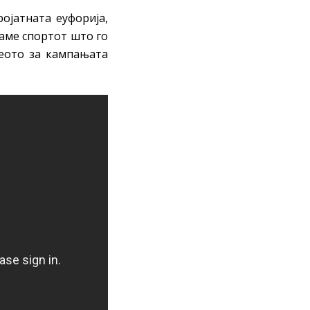
ојатната еуфорија,
раме спортот што го
еото за кампањата