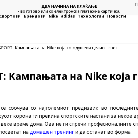
П
ДВА НАЧИНА НА ПЛАЌАЊЕ
тежна
Плат
- во готово или со електронска платежна картичка.
Спортови
Брендови
Nike
adidas
Технологии
Новости
PORT: Кампањата на Nike која го одушеви целиот свет
: Кампањата на Nike која 
се соочува со најголемиот предизвик во последнит
усот корона ги прекина спортските настани за некое в
веќе време дома. Ова не ги спречи професионалните сп
 посветат на
домашен тренинг
и да останат во форма.