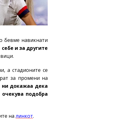
то бевме навикнати
себе и за другите
звици.
и, а стадионите се
орат за промени на
,
ни докажаа дека
 очекува подобра
ите на
линкот
.