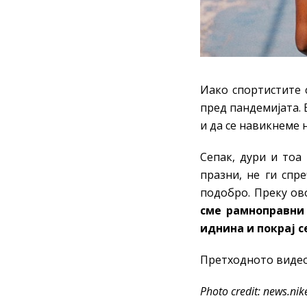
Иако спортистите 
пред пандемијата. 
и да се навикнеме 
Сепак, дури и тоа
празни, не ги спр
подобро. Преку ов
сме рамноправни 
иднина и покрај с
Претходното виде
Photo credit: news.ni