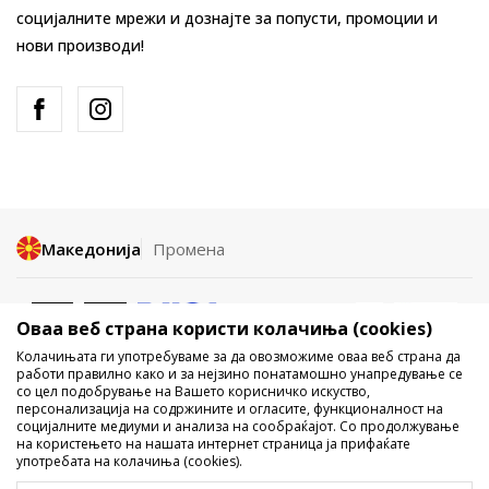
социјалните мрежи и дознајте за попусти, промоции и
нови производи!
Македонија
Промена
Оваа веб страна користи колачиња (cookies)
Колачињата ги употребуваме за да овозможиме оваа веб страна да
работи правилно како и за нејзино понатамошно унапредување се
со цел подобрување на Вашето корисничко искуство,
Не е дозволено превземање или користење на содржината од
персонализација на содржините и огласите, функционалност на
социјалните медиуми и анализа на сообраќајот. Со продолжување
интернет страните на Sport Vision, делумно или целосно a се
на користењето на нашата интернет страница ја прифаќате
однесува на логоа, трговски марки, комерцијални содржини, ниту
употребата на колачиња (cookies).
истите да се отстапуваат на трети лица, јавно да се објавуваат или да
се користат за било какви цели, без писмена согласност од БДС.МК