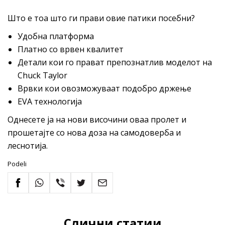
Што е тоа што ги прави овие патики посебни?
Удобна платформа
Платно со врвен квалитет
Детали кои го прават препознатлив моделот на
Chuck Taylor
Врвки кои овозможуваат подобро држење
EVA технологија
Однесете ја на нови височини оваа пролет и
прошетајте со нова доза на самодоверба и
леснотија.
Podeli
Слични статии