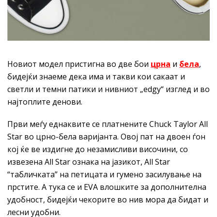
Новиот модел пристигна во две бои
црна
и
бела
,
бидејќи знаеме дека има и такви кои сакаат и
светли и темни патики и нивниот „edgy“ изглед и во
најтоплите денови.
Први меѓу еднаквите се платнените Chuck Taylor All
Star во црно-бела варијанта. Овој пат на двоен ѓон
кој ќе ве издигне до незамисливи височини, со
извезена All Star ознака на јазикот, All Star
“табличката” на петицата и гумено засилување на
прстите. А тука се и EVA влошките за дополнителна
удобност, бидејќи чекорите во нив мора да бидат и
лесни удобни.