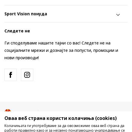
Sport Vision понуда
Следете не
Ги споделуваме нашите тајни со вас! Следете не на
социјалните мрежи и дознајте за попусти, промоции и
нови производи!
Македонија
Промена
Оваа веб страна користи колачиња (cookies)
Колачињата ги употребуваме за да овозможиме оваа веб страна да
работи правилно како и за нејзино понатамошно унапредување се