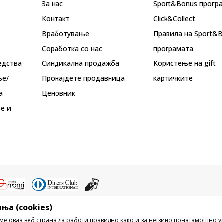
За нас
Sport&Bonus прогр
Контакт
Click&Collect
Вработување
Правила на Sport&
Соработка со нас
програмата
едства
Синдикална продажба
Користење на gift
ње/
Пронајдете продавница
картичките
а
Ценовник
е и
ња (cookies)
ристење на содржината од интернет страните на Sport Vision, делумно ил
ме оваа веб страна да работи правилно како и за нејзино понатамошно 
ни, ниту истите да се отстапуваат на трети лица, јавно да се објавуваат ил