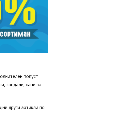
полнителен попуст
и, сандали, капи за
ојни други артикли по