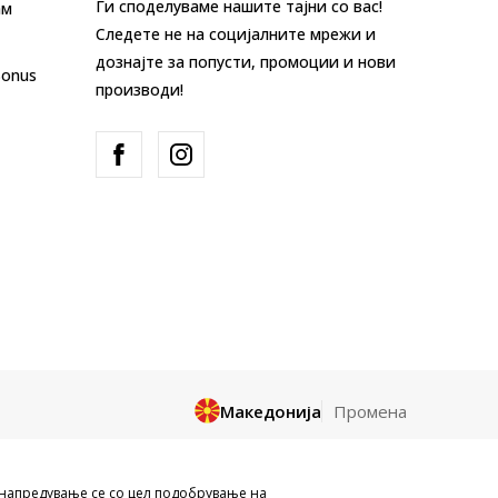
Ги споделуваме нашите тајни со вас!
ам
Следете не на социјалните мрежи и
дознајте за попусти, промоции и нови
Bonus
производи!
Македонија
Промена
и целосно a се однесува на логоа,
унапредување се со цел подобрување на
и да се користат за било какви цели,