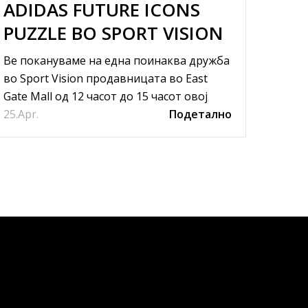
ADIDAS FUTURE ICONS
НО
PUZZLE ВО SPORT VISION
ВО 
ВО SKOPJE EAST GATE
MAL
Ве покануваме на една поинаква дружба
Во Sp
MALL
во Sport Vision продавницата во East
City M
Gate Mall од 12 часот до 15 часот овој
љубит
25.
петок и сабота.
Apr.
Подетално
15.
Feb