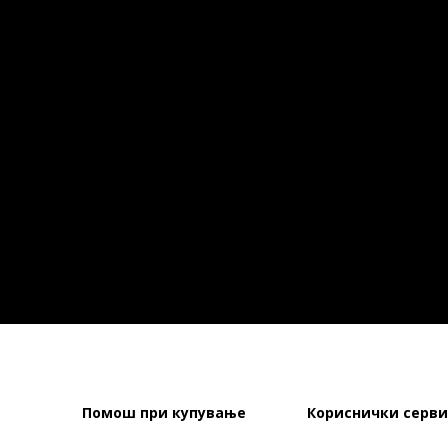
Помош при купување
Кориснички серви