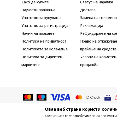
Како да купите
Статус на нарачка
Најчести прашања
Достава
Упатство за купување
Замена на големина
Упатство за регистрација
Рекламациja
Начин на плаќање
Рефундирање на ср
Политика на приватност
Право на откажува
Политиката за колачиња
враќање на средств
Политика за директен
Услови на користењ
маркетинг
продажба
Оваа веб страна користи колачи
Не е дозволено превземање или ко
Колачињата ги употребуваме за да овозможи
трговски марки, комерцијални содржи