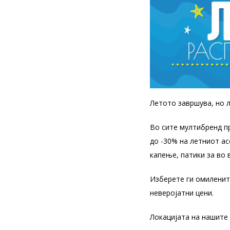
Летото завршува, но 
Во сите мултибренд пр
до -30% на летниот ас
капење, патики за во 
Изберете ги омилените 
неверојатни цени.
Локацијата на нашите