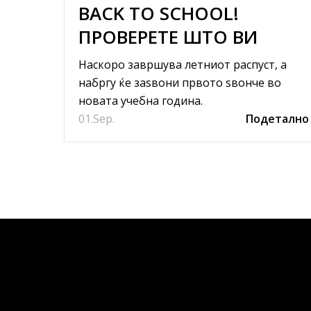
BACK TO SCHOOL!
ПРОВЕРЕТЕ ШТО ВИ
ТРЕБА ЗА НОВАТА
Наскоро завршува летниот распуст, а
УЧЕБНА ГОДИНА
набргу ќе заѕвони првото ѕвонче во
новата учебна година.
01.
Sep.
Подетално