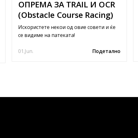
ОПРЕМА ЗА TRAIL И OCR
(Obstacle Course Racing)
ТРЧАЊЕ
Искористете некои од овие совети и ќе
се видиме на патеката!
01.
Jun.
Подетално