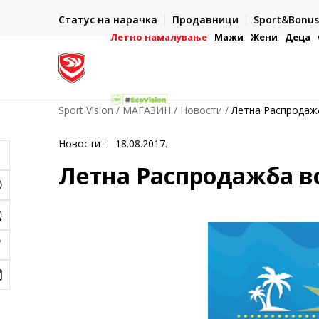
ИСПОРАКА ВО РОК ОД 5 РАБОТНИ ДЕНА
Статус на нарачка
Продавници
Sport&Bonus
-222
- на сите нарачки во готово или со електронска пла
картичка
Летно намалување
Мажи
Жени
Деца
Sport Vision
МАГАЗИН
Новости
Летна Распродажб
Новости
18.08.2017.
Летна Распродажба во