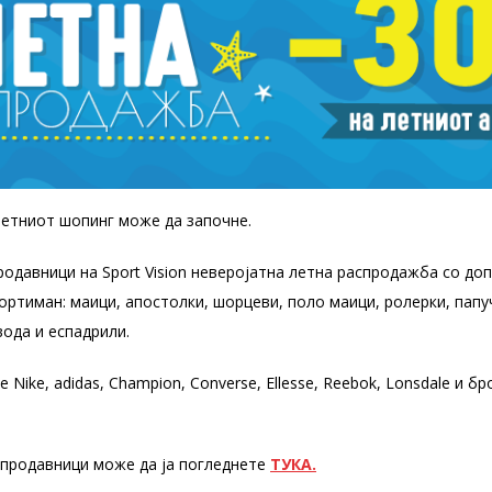
летниот шопинг може да започне.
одавници на Sport Vision неверојатна летна распродажба со до
ортиман: маици, апостолки, шорцеви, поло маици, ролерки, папуч
вода и еспадрили.
Nike, adidas, Champion, Converse, Ellesse, Reebok, Lonsdale и бр
 продавници може да ја погледнете
ТУКА.