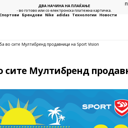
П
ДВА НАЧИНА НА ПЛАЌАЊЕ
тежна
Плат
- во готово или со електронска платежна картичка.
Спортови
Брендови
Nike
adidas
Технологии
Новости
а во сите Мултибренд продавници на Sport Vision
 сите Мултибренд продавни