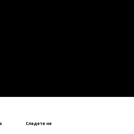
а
Следете не