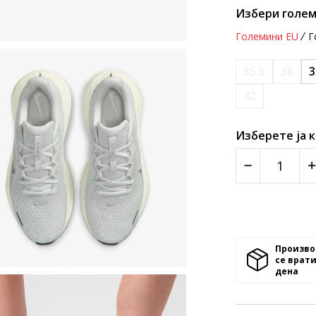
Избери голем
Големини EU
Г
35.5
36
3
42
Изберете ја 
Произво
се врати
денa