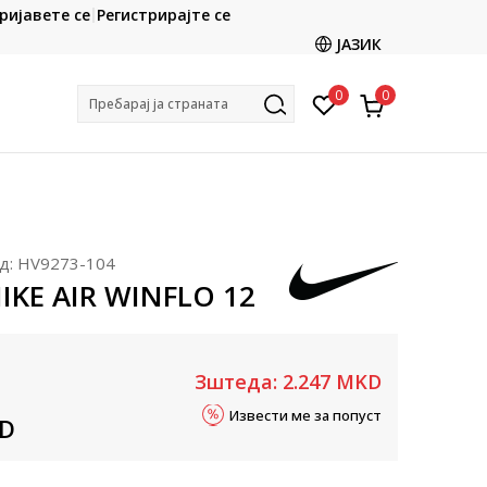
CLICK & COLLECT
ријавете се
Регистрирајте се
ете со картичка online и подигнете во продавницата
ЈАЗИК
по ваш избор
0
0
Пребарај ја страната
д:
HV9273-104
IKE AIR WINFLO 12
Зштеда:
2.247
MKD
Извести ме за попуст
D