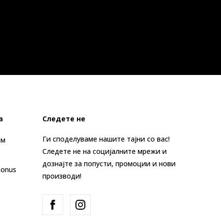
а
Следете не
Ги споделуваме нашите тајни со вас!
ам
Следете не на социјалните мрежи и
дознајте за попусти, промоции и нови
Bonus
производи!