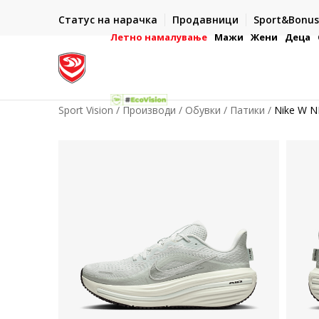
ИСПОРАКА ВО РОК ОД 5 РАБОТНИ ДЕНА
Статус на нарачка
Продавници
Sport&Bonus
-222
- на сите нарачки во готово или со електронска пла
картичка
Летно намалување
Мажи
Жени
Деца
Sport Vision
Производи
Обувки
Патики
Nike W N