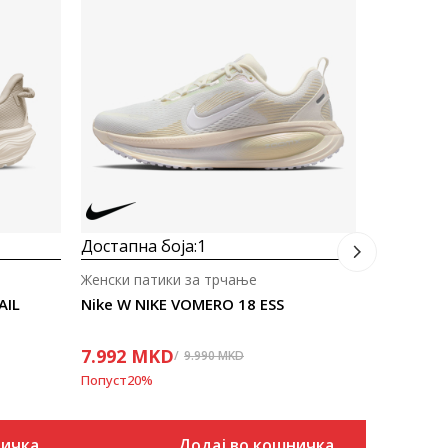
Достапна
Женски па
15.043
Попуст
30
%
Достапна боја:
1
Женски патики за трчање
AIL
Nike W NIKE VOMERO 18 ESS
7.992
MKD
9.990
MKD
Попуст
20
%
ничка
Додај во кошничка