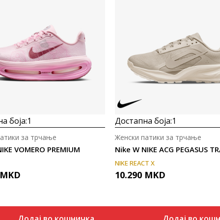
а боја:
1
Достапна боја:
1
патики за трчање
Женски патики за трчање
NIKE VOMERO PREMIUM
Nike W NIKE ACG PEGASUS TR
NIKE REACT X
MKD
10.290
MKD
Додај во кошничка
Додај во кош