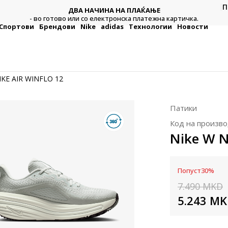
П
ДВА НАЧИНА НА ПЛАЌАЊЕ
тежна
Плат
- во готово или со електронска платежна картичка.
Спортови
Брендови
Nike
adidas
Технологии
Новости
IKE AIR WINFLO 12
Патики
Код на произво
Nike W N
Попуст
30
%
7.490
MKD
5.243
MK