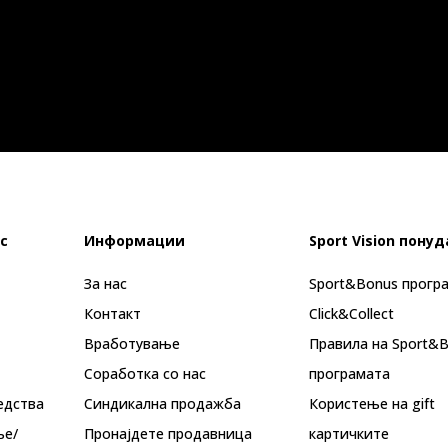
с
Информации
Sport Vision понуд
За нас
Sport&Bonus прогр
Контакт
Click&Collect
Вработување
Правила на Sport&
Соработка со нас
програмата
едства
Синдикална продажба
Користење на gift
ње/
Пронајдете продавница
картичките