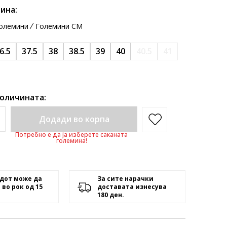
ина:
олемини
Големини CM
6.5
37.5
38
38.5
39
40
40.5
41
количината:
Додади во корпа
Потребно е да ја изберете саканата
големина!
дот може да
За сите нарачки
 во рок од 15
доставата изнесува
180 ден.