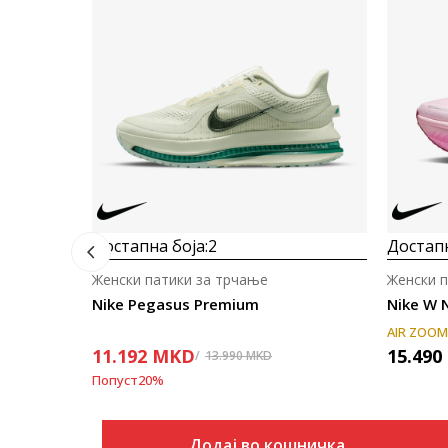
Достапна боја:
2
Достапн
Женски патики за трчање
Женски 
Nike Pegasus Premium
Nike W 
AIR ZOOM
11.192
MKD
15.490
13.990
MKD
Попуст
20
%
Додај во кошничка