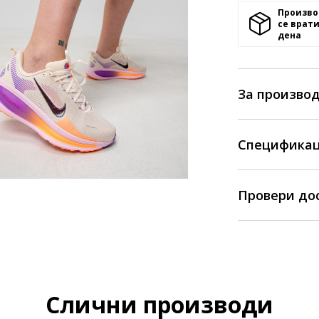
Произво
се врати
денa
За произво
Спецификац
Провери до
Слични производи