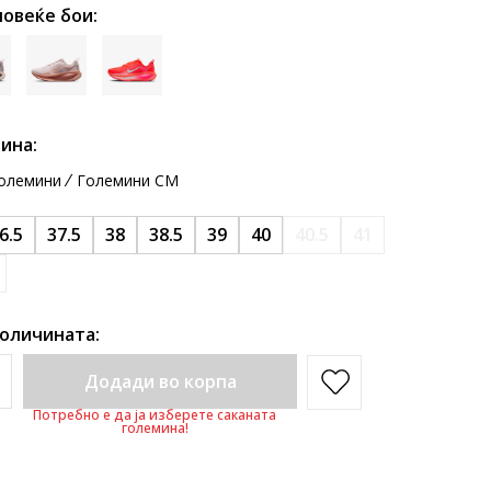
повеќе бои:
ина:
олемини
Големини CM
6.5
37.5
38
38.5
39
40
40.5
41
количината:
Додади во корпа
Потребно е да ја изберете саканата
големина!