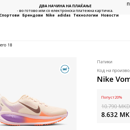
П
ДВА НАЧИНА НА ПЛАЌАЊЕ
тежна
Плат
- во готово или со електронска платежна картичка.
Спортови
Брендови
Nike
adidas
Технологии
Новости
ero 18
Патики
Код на произво
Nike Vom
Попуст
20
%
10.790
MKD
8.632
MK