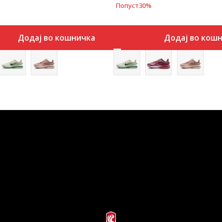
Попуст
30
%
Додај во кошничка
Додај во кош