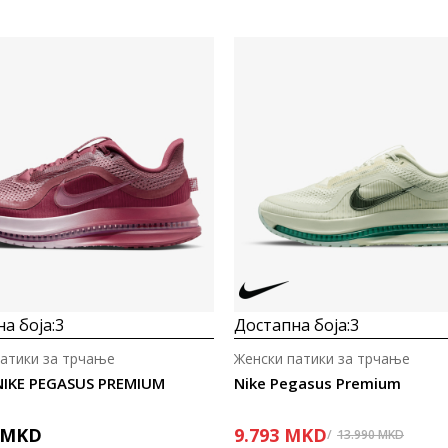
а боја:
3
Достапна боја:
3
патики за трчање
Женски патики за трчање
NIKE PEGASUS PREMIUM
Nike Pegasus Premium
MKD
9.793
MKD
13.990
MKD