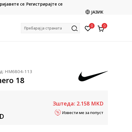
CLICK & COLLECT
ријавете се
Регистрирајте се
ете со картичка online и подигнете во продавницата
ЈАЗИК
по ваш избор
0
0
Пребарај ја страната
д:
HM6804-113
ero 18
Зштеда:
2.158
MKD
Извести ме за попуст
D