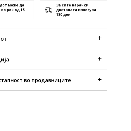
дот може да
За сите нарачки
 во рок од 15
доставата изнесува
180 ден.
дот
ија
стапност во продавниците