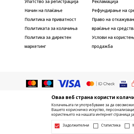
Упатство за регистрација
Рекламациja
Начин на плаќање
Рефундирање на ср
Политика на приватност
Право на откажува
Политиката за колачиња
враќање на средств
Политика за директен
Услови на користењ
маркетинг
продажба
Оваа веб страна користи колачи
Не е дозволено превземање или ко
Колачињата ги употребуваме за да овозможи
трговски марки, комерцијални содржи
Вашето корисничко искуство, персонализаци
користењето на нашата интернет страница ја
Настојуваме да бидеме што поп
информации се комплетни и без гр
Задолжителни
Статистика
достапни во секој м