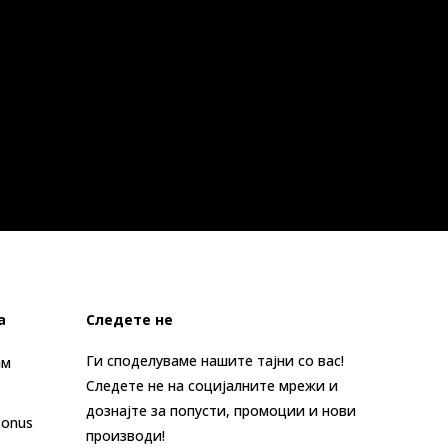
а
Следете не
Ги споделуваме нашите тајни со вас!
ам
Следете не на социјалните мрежи и
дознајте за попусти, промоции и нови
Bonus
производи!