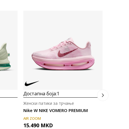
FALL 26
Достапна
Женски па
Nike W N
NIKE REACT
10.290
Достапна боја:
1
Женски патики за трчање
Nike W NIKE VOMERO PREMIUM
AIR ZOOM
15.490
MKD