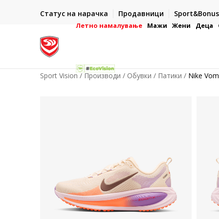
ИСПОРАКА ВО РОК ОД 5 РАБОТНИ ДЕНА
Статус на нарачка
Продавници
Sport&Bonus
-222
- на сите нарачки во готово или со електронска пла
картичка
Летно намалување
Мажи
Жени
Деца
Sport Vision
Производи
Обувки
Патики
Nike Vom