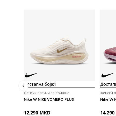
Достапна боја:
1
Достапн
Женски патики за трчање
Женски 
Nike W NIKE VOMERO PLUS
Nike W 
12.290
MKD
14.290