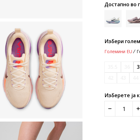
Достапно во 
Избери голем
Големини EU
Г
35.5
36
3
42
43
44
Изберете ја 