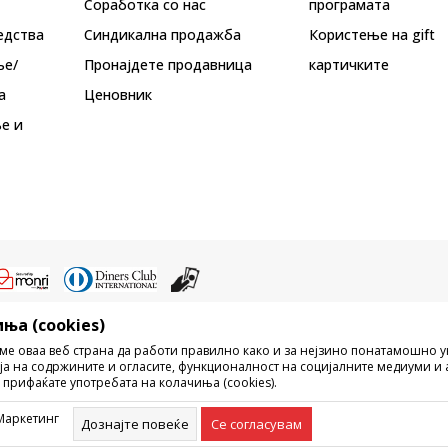
Соработка со нас
програмата
едства
Синдикална продажба
Користење на gift
ње/
Пронајдете продавница
картичките
а
Ценовник
е и
ња (cookies)
ристење на содржината од интернет страните на Sport Vision, делумно ил
ме оваа веб страна да работи правилно како и за нејзино понатамошно 
ни, ниту истите да се отстапуваат на трети лица, јавно да се објавуваат ил
ја на содржините и огласите, функционалност на социјалните медиуми и 
без писмена согласност од БДС.МК ДООЕЛ.
 прифаќате употребата на колачиња (cookies).
рецизни во описот на производот, фотографијата и самата цена, но не м
ешка. Сите прикажани производи на сајтот се дел од нашата понуда, но н
Маркетинг
омент. Достапноста на производите може да ја проверите и на телефонски
Дознајте повеќе
Се согласувам