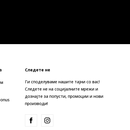
а
Следете не
Ги споделуваме нашите тајни со вас!
ам
Следете не на социјалните мрежи и
дознајте за попусти, промоции и нови
Bonus
производи!