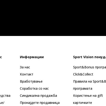
с
Информации
Sport Vision понуд
За нас
Sport&Bonus прогр
Контакт
Click&Collect
Вработување
Правила на Sport&
Соработка со нас
програмата
едства
Синдикална продажба
Користење на gift
ње/
Пронајдете продавница
картичките