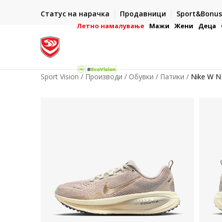
ИСПОРАКА ВО РОК ОД 5 РАБОТНИ ДЕНА
Статус на нарачка
Продавници
Sport&Bonus
-222
- на сите нарачки во готово или со електронска пла
картичка
Летно намалување
Мажи
Жени
Деца
Sport Vision
Производи
Обувки
Патики
Nike W N