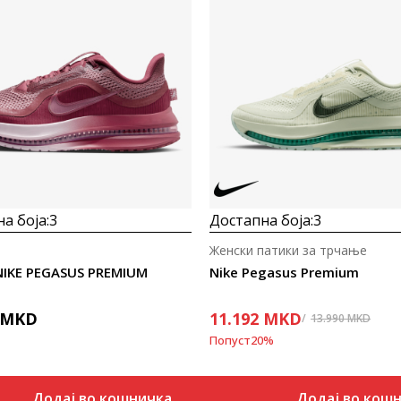
а боја:
3
Достапна боја:
3
Женски патики за трчање
NIKE PEGASUS PREMIUM
Nike Pegasus Premium
MKD
11.192
MKD
13.990
MKD
Попуст
20
%
Додај во кошничка
Додај во кош