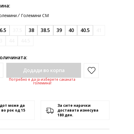
ина:
олемини
Големини CM
6.5
37.5
38
38.5
39
40
40.5
41
3
44
44.5
количината:
Додади во корпа
Потребно е да ја изберете саканата
големина!
дот може да
За сите нарачки
 во рок од 15
доставата изнесува
180 ден.