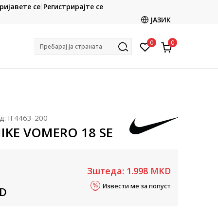
CLICK & COLLECT
ријавете се
Регистрирајте се
ете со картичка online и подигнете во продавницата
ЈАЗИК
по ваш избор
0
0
Пребарај ја страната
д:
IF4463-200
NIKE VOMERO 18 SE
Зштеда:
1.998
MKD
Извести ме за попуст
D