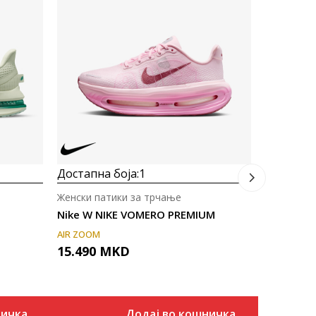
Женски па
Nike W N
NIKE REACT
10.290
Достапна боја:
1
Женски патики за трчање
Nike W NIKE VOMERO PREMIUM
AIR ZOOM
15.490
MKD
ничка
Додај во кошничка