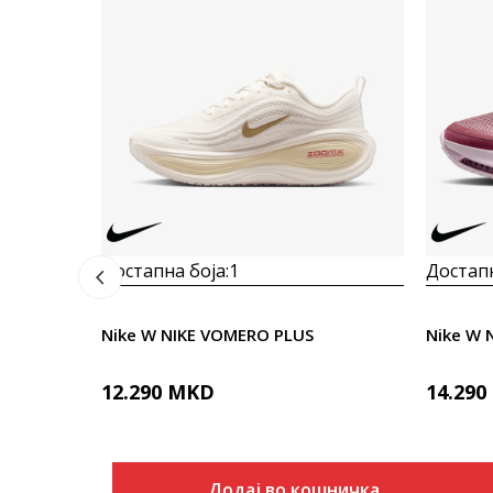
Достапна боја:
1
Достапн
Nike W NIKE VOMERO PLUS
Nike W 
12.290
MKD
14.290
Додај во кошничка