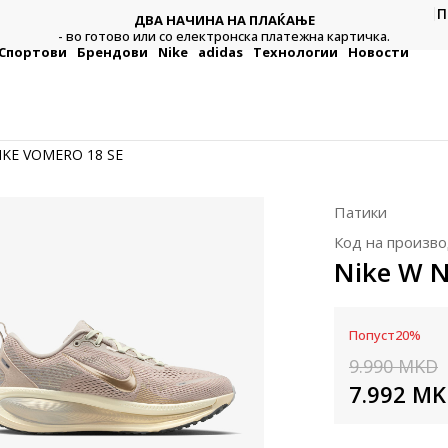
П
ДВА НАЧИНА НА ПЛАЌАЊЕ
тежна
Плат
- во готово или со електронска платежна картичка.
Спортови
Брендови
Nike
adidas
Технологии
Новости
IKE VOMERO 18 SE
Патики
Код на произво
Nike W 
Попуст
20
%
9.990
MKD
7.992
MK