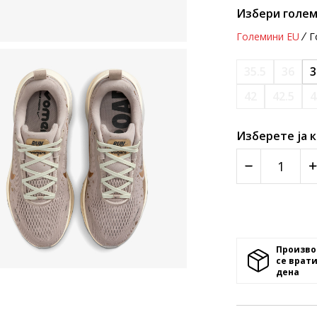
Избери голем
Големини EU
Г
35.5
36
3
42
42.5
4
Изберете ја 
Произво
се врати
денa