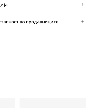
ија
стапност во продавниците
FALL 26
Достапна