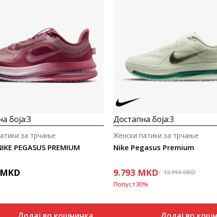
а боја:
3
Достапна боја:
3
патики за трчање
Женски патики за трчање
NIKE PEGASUS PREMIUM
Nike Pegasus Premium
MKD
9.793
MKD
13.990
MKD
Попуст
30
%
Додај во кошничка
Додај во кош