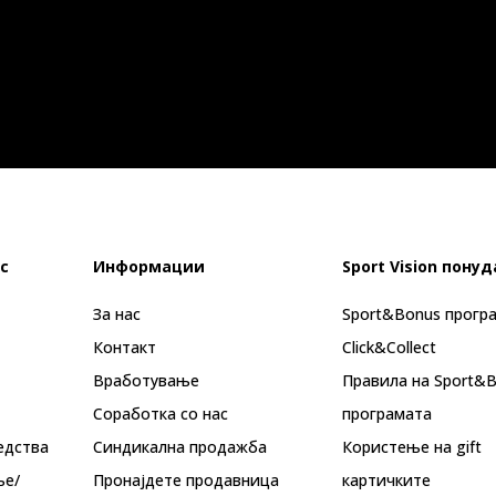
с
Информации
Sport Vision понуд
За нас
Sport&Bonus прогр
Контакт
Click&Collect
Вработување
Правила на Sport&
Соработка со нас
програмата
едства
Синдикална продажба
Користење на gift
ње/
Пронајдете продавница
картичките