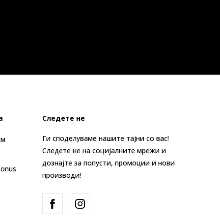
а
Следете не
Ги споделуваме нашите тајни со вас!
ам
Следете не на социјалните мрежи и
дознајте за попусти, промоции и нови
Bonus
производи!