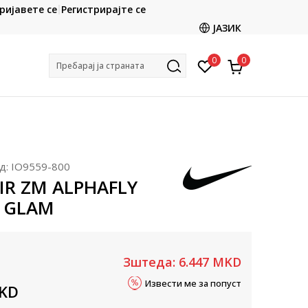
CLICK & COLLECT
ријавете се
Регистрирајте се
ете со картичка online и подигнете во продавницата
ЈАЗИК
по ваш избор
0
0
Пребарај ја страната
д:
IO9559-800
AIR ZM ALPHAFLY
 GLAM
Зштеда:
6.447
MKD
Извести ме за попуст
KD