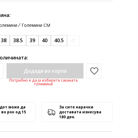
ина:
олемини
Големини CM
38
38.5
39
40
40.5
41
количината:
Додади во корпа
Потребно е да ја изберете саканата
големина!
дот може да
За сите нарачки
 во рок од 15
доставата изнесува
180 ден.