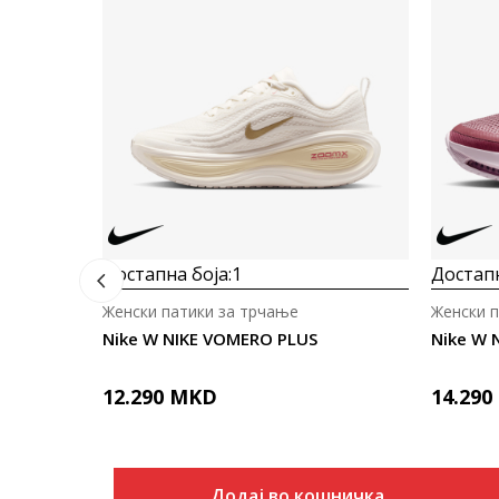
Достапна боја:
1
Достапн
Женски патики за трчање
Женски 
Nike W NIKE VOMERO PLUS
Nike W 
12.290
MKD
14.290
Додај во кошничка