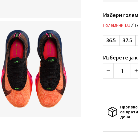
Избери голем
Големини EU
Г
36.5
37.5
Изберете ја 
Произво
се врати
денa