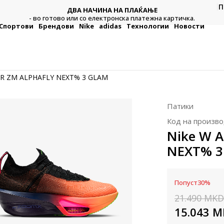
П
ДВА НАЧИНА НА ПЛАЌАЊЕ
тежна
Плат
- во готово или со електронска платежна картичка.
Спортови
Брендови
Nike
adidas
Технологии
Новости
AIR ZM ALPHAFLY NEXT% 3 GLAM
Патики
Код на произво
Nike W 
NEXT% 3
Попуст
30
%
21.490
MKD
15.043
M