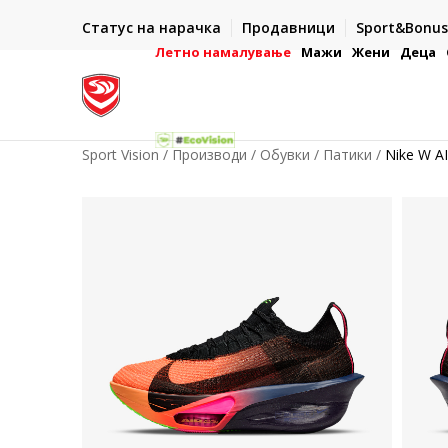
ИСПОРАКА ВО РОК ОД 5 РАБОТНИ ДЕНА
Статус на нарачка
Продавници
Sport&Bonus
-222
- на сите нарачки во готово или со електронска пла
картичка
Летно намалување
Мажи
Жени
Деца
Sport Vision
Производи
Обувки
Патики
Nike W 