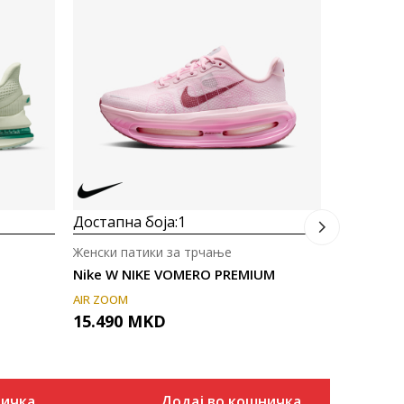
Женски па
Nike W N
NIKE REACT
10.290
Достапна боја:
1
Женски патики за трчање
Nike W NIKE VOMERO PREMIUM
AIR ZOOM
15.490
MKD
ничка
Додај во кошничка