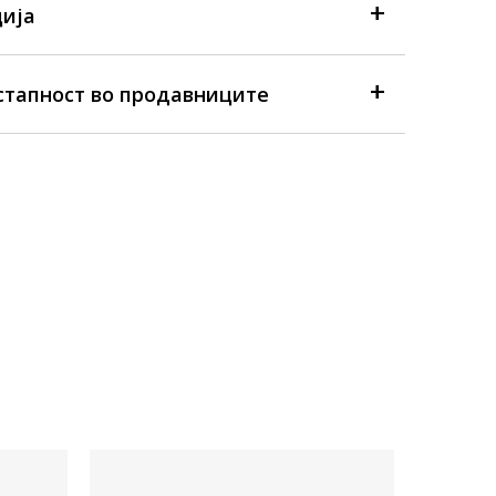
ија
стапност во продавниците
FALL 26
Достапна