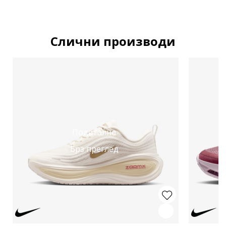
Слични производи
Подетално
Брз преглед