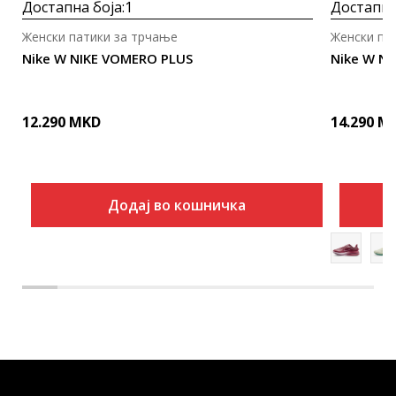
Достапна боја:
1
Достапна
Женски патики за трчање
Женски па
Nike W NIKE VOMERO PLUS
Nike W N
12.290
MKD
14.290
M
Додај во кошничка