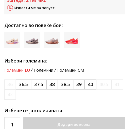
Зштеда:
2.198
MKD
Извести ме за попуст
Достапно во повеќе бои:
Избери големина:
Големини EU
Големини
Големини CM
36
36.5
37.5
38
38.5
39
40
40.5
41
42
Изберете ја количината:
Додади во корпа