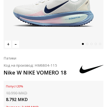
Патики
Код на производ:
HM6804-115
Nike W NIKE VOMERO 18
Попуст
20
%
10.990
MKD
8.792
MKD