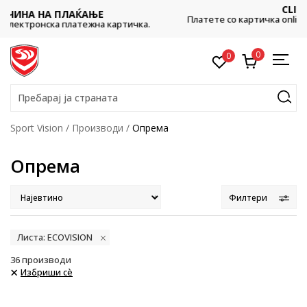
CLICK & COLLECT
Платете со картичка online и подигнете во продавницата по
ваш избор
0
0
Пребарај ја страната
Sport Vision
Производи
Опрема
Опрема
Филтери
Листа: ECOVISION
36
производи
Избриши сè