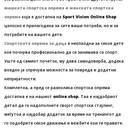
машката спортска опрема
и
женската спортска
опрема
која е достапна на
Sport Vision Online Shop
целосно е прилагодена за сите ваши потреби, но и за
потребите на вашето дете.
Спортската опрема за деца
е неопходна за секое дете
кое почнува професионално да се занимава со спорт.
Уште од самиот почеток, му дава самодоверба, додека
воедно ја спречува можноста за повреда и додатни
непријатности.
Комплетна, а пред се разнолика спортска опрема
достапна е на нашиот
online shop
. Taa e најдобриот
детал да го надополните својот спортски стајлинг,
меѓутоа и најдобар додаток за време на тренингот да
го подобрите секое движење и вежбите кои ги правите.