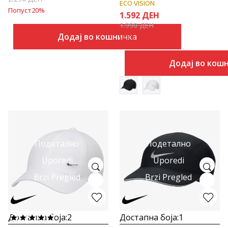
ECO VISION
Попуст
20
%
1.592
ДЕН
1.990
ДЕН
Додај во кошничка
Попуст
20
%
Додај во кош
Подетално
Подетално
Uporedi
Uporedi
Brzi Pregled
Brzi Pregled
Достапна боја:
2
Достапна боја:
1