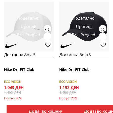
Подетално
Подетално
Uporedi
Uporedi
Brzi Pregled
Brzi Pregled
Достапна боја:
5
Достапна боја:
5
Nike Dri-FIT Club
Nike Dri-FIT Club
ECO VISION
ECO VISION
1.043
ДЕН
1.192
ДЕН
1.490
ДЕН
1.490
ДЕН
Попуст
30
%
Попуст
20
%
Додај во кошничка
Додај во кош