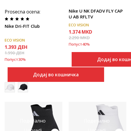
Nike U NK DFADV FLY CAP
Prosecna ocena
:
U AB RFLTV
ECO VISION
Nike Dri-FIT Club
1.374
MKD
2.290
MKD
ECO VISION
Попуст
40
%
1.393
ДЕН
1.990
ДЕН
Додај во кош
Попуст
30
%
Додај во кошничка
Подетално
Подетално
Uporedi
Uporedi