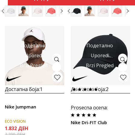
Подетално
Подетално
Uporedi
Uporedi
Brzi Pregled
Brzi Pregled
Достапна боја:
1
Достапна боја:
2
Nike Jumpman
Prosecna ocena
:
ECO VISION
Nike Dri-FIT Club
1.832
ДЕН
2.290
ДЕН