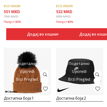
ECO VISION
ECO VISION
551
MKD
532
MKD
788
MKD
888
MKD
Попуст
30
%
Попуст
40
%
Додај во кошничка
Додај во кош
Подетално
Подетално
Uporedi
Uporedi
Brzi Pregled
Brzi Pregled
Достапна боја:
1
Достапна боја:
2