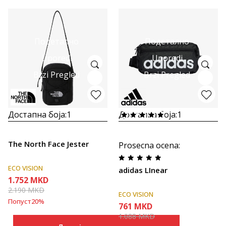
Подетално
Подетално
Uporedi
Uporedi
Brzi Pregled
Brzi Pregled
Достапна боја:
1
Достапна боја:
1
The North Face Jester
Prosecna ocena
:
ECO VISION
adidas LInear
1.752
MKD
2.190
MKD
ECO VISION
Попуст
20
%
761
MKD
1.088
MKD