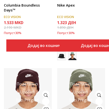
Columbia Boundless
Nike Apex
Days™
ECO VISION
ECO VISION
1.533
MKD
1.323
ДЕН
2.190
MKD
1.890
ДЕН
Попуст
30
%
Попуст
30
%
Додај во кошничка
Додај во кош
Подетално
Подетално
Uporedi
Uporedi
Brzi Pregled
Brzi Pregled