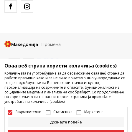
Македонија
Промена
Оваа веб страна користи колачиња (cookies)
Колачињата ги употребуваме за да овозможиме оваа веб страна да
работи правилно како и за нејзино понатамошно унапредување се
со цел подобрување на Вашето корисничко искуство,
Не е дозволено превземање или користење на содржината од
персонализација на содржините и огласите, функционалност на
социјалните медиуми и анализа на сообраќајот. Со продолжување
интернет страните на Sport Vision, делумно или целосно a се
на користењето на нашата интернет страница ја прифаќате
однесува на логоа, трговски марки, комерцијални содржини, ниту
употребата на колачиња (cookies).
истите да се отстапуваат на трети лица, јавно да се објавуваат или да
се користат за било какви цели, без писмена согласност од БДС.МК
Задолжителни
Статистика
Маркетинг
ДООЕЛ.
Настојуваме да бидеме што попрецизни во описот на производот,
Дознајте повеќе
фотографијата и самата цена, но не можеме да гарантираме дака
сите информации се комплетни и без грешка. Сите прикажани