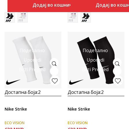
Додај во кошничка
Додај во кош
Подетално
Подетално
Uporedi
Uporedi
Brzi Pregled
Brzi Pregled
Достапна боја:
2
Достапна боја:
2
Nike Strike
Nike Strike
ECO VISION
ECO VISION