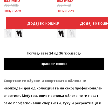
632
MKD
632
MKD
790
MKD
790
MKD
Попуст
20
%
Попуст
20
%
Додај во кошничка
Додај во кош
Погледнавте
24
од
36
производи
Прикажи повеќе
Спортските обувки
и
спортската облека
се
неопходен дел од колекцијата на секој професионален
спортист. Меѓутоа, овие парчиња облека не ги носат
само професионални спортисти, туку и рекреативци и