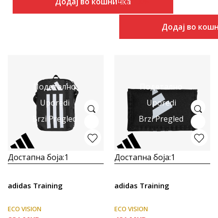
Додај во кошничка
Попуст
30
%
Додај во кош
Подетално
Подетално
Uporedi
Uporedi
Brzi Pregled
Brzi Pregled
Достапна боја:
1
Достапна боја:
1
adidas Training
adidas Training
ECO VISION
ECO VISION