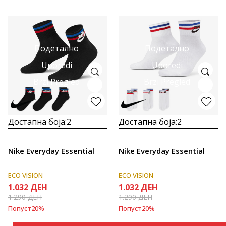
Подетално
Подетално
Uporedi
Uporedi
Brzi Pregled
Brzi Pregled
Достапна боја:
2
Достапна боја:
2
Nike Everyday Essential
Nike Everyday Essential
ECO VISION
ECO VISION
1.032
ДЕН
1.032
ДЕН
1.290
ДЕН
1.290
ДЕН
Попуст
20
%
Попуст
20
%