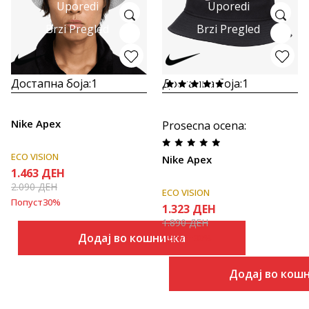
Uporedi
Uporedi
Brzi Pregled
Brzi Pregled
Достапна боја:
1
Достапна боја:
1
Nike Apex
Prosecna ocena
:
ECO VISION
Nike Apex
1.463
ДЕН
2.090
ДЕН
ECO VISION
Попуст
30
%
1.323
ДЕН
1.890
ДЕН
Додај во кошничка
Попуст
30
%
Додај во кош