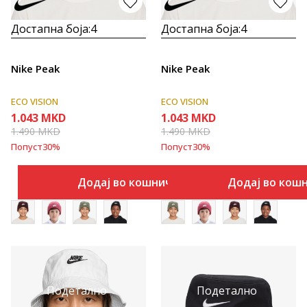
Достапна боја:
4
Достапна боја:
4
Nike Peak
Nike Peak
ECO VISION
ECO VISION
1.043
MKD
1.043
MKD
1.490
MKD
1.490
MKD
Попуст
30
%
Попуст
30
%
Додај во кошничка
Додај во кош
Подетално
Подетално