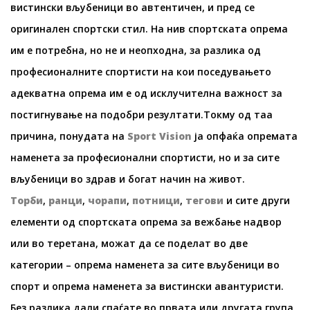
вистински вљубеници во автентичен, и пред се
оригинален спортски стил. На нив спортската опрема
им е потребна, но не и неопходна, за разлика од
професионалните спортисти на кои поседувањето
адекватна опрема им е од исклучителна важност за
постигнување на подобри резултати.Токму од таа
причина, понудата на
Sport Vision
ја опфаќа опремата
наменета за професионални спортисти, но и за сите
вљубеници во здрав и богат начин на живот.
Торби
,
ранци
,
чорапи
,
потници
,
тегови
и сите други
елементи од спортската опрема за вежбање надвор
или во теретана, можат да се поделат во две
категории – опрема наменета за сите вљубеници во
спорт и опрема наменета за вистински авантуристи.
Без разлика дали спаѓате во првата или другата група,