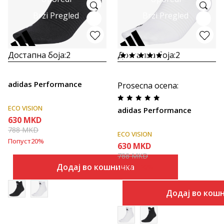
Brzi Pregled
Brzi Pregled
Достапна боја:
2
Достапна боја:
2
adidas Performance
Prosecna ocena
:
ECO VISION
adidas Performance
630
MKD
788
MKD
ECO VISION
Попуст
20
%
630
MKD
788
MKD
Додај во кошничка
Попуст
20
%
Додај во кош