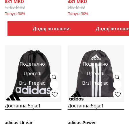
831
MKD
481
MKD
1.188
MKD
688
MKD
Попуст
30
%
Попуст
30
%
Додај во кошничка
Додај во кош
Подетално
Подетално
Uporedi
Uporedi
Brzi Pregled
Brzi Pregled
Достапна боја:
1
Достапна боја:
1
adidas LInear
adidas Power