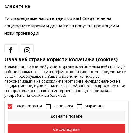
Следете не
Ги споделуваме нашите тајни со вас! Следете не на
социјалните мрежи и дознајте за попусти, промоции и
нови производи!
Оваа веб страна користи колачиња (cookies)
Колачињата ги употребуваме за да овозможиме оваа веб страна да
работи правилно како и за нејзино понатамошно унапредување се
со цел подобрување на Вашето корисничко искуство,
персонализација на содржините и огласите, функционалност на
социјалните медиуми и анализа на сообраќајот. Со продолжување
Македонија
Промена
на користењето на нашата интернет страница ја прифаќате
употребата на колачиња (cookies).
Задолжителни
Статистика
Маркетинг
Дознајте повеќе
Се согласувам
Не е дозволено превземање или користење на содржината од