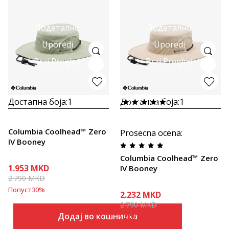
Подетално
Подетално
Uporedi
Uporedi
Brzi Pregled
Brzi Pregled
Достапна боја:
1
Достапна боја:
1
Columbia Coolhead™ Zero
Prosecna ocena
:
IV Booney
Columbia Coolhead™ Zero
1.953
MKD
IV Booney
2.790
MKD
Попуст
30
%
2.232
MKD
2.790
MKD
Додај во кошничка
Попуст
20
%