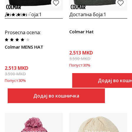
Достапна боја:
1
Достапна боја:
1
Colmar Hat
Prosecna ocena
:
Colmar MENS HAT
2.513
MKD
3.590
MKD
Попуст
30
%
2.513
MKD
3.590
MKD
Додај во кош
Попуст
30
%
Додај во кошничка
Подетално
Подетално