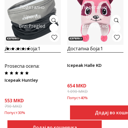
Подетално
Подетално
Uporedi
Uporedi
Brzi Pregled
Brzi Pregled
Достапна боја:
1
Достапна боја:
1
Icepeak Halle KD
Prosecna ocena
:
Icepeak Huntley
654
MKD
1.090
MKD
Попуст
40
%
553
MKD
790
MKD
Додај во кош
Попуст
30
%
Додај во кошничка