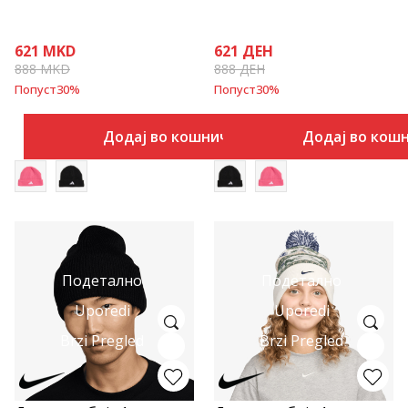
621
MKD
621
ДЕН
888
MKD
888
ДЕН
Попуст
30
%
Попуст
30
%
Додај во кошничка
Додај во кош
Подетално
Подетално
Uporedi
Uporedi
Brzi Pregled
Brzi Pregled