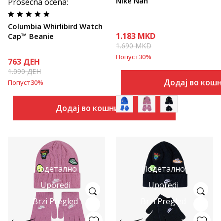
Nike Nan
Prosecna ocena
:
Columbia Whirlibird Watch
1.183
MKD
Cap™ Beanie
1.690
MKD
Попуст
30
%
763
ДЕН
1.090
ДЕН
Додај во кош
Попуст
30
%
Додај во кошничка
Подетално
Подетално
Uporedi
Uporedi
Brzi Pregled
Brzi Pregled