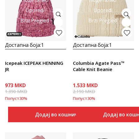
Uporedi
Uporedi
Brzi Pregled
Brzi Pregled
Достапна боја:
1
Достапна боја:
1
Icepeak ICEPEAK HENNING
Columbia Agate Pass™
JR
Cable Knit Beanie
973
MKD
1.533
MKD
1.390
MKD
2.190
MKD
Попуст
30
%
Попуст
30
%
Додај во кошничка
Додај во кош