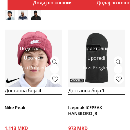
Додај во кошничка
Додај во кош
Подетално
Подетално
Uporedi
Uporedi
Brzi Pregled
Brzi Pregled
Достапна боја:
4
Достапна боја:
1
Nike Peak
Icepeak ICEPEAK
HANSBORO JR
1.113
MKD
973
MKD