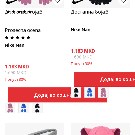
Достапна боја:
3
Достапна боја:
3
Nike Nan
Prosecna ocena
:
Nike Nan
1.183
MKD
1.690
MKD
Попуст
30
%
1.183
MKD
1.690
MKD
Додај во кош
Попуст
30
%
Додај во кошничка