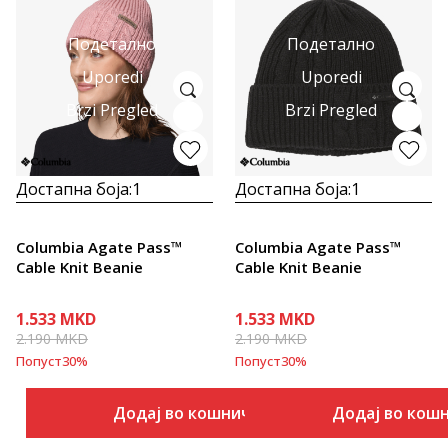
Подетално
Подетално
Uporedi
Uporedi
Brzi Pregled
Brzi Pregled
Достапна боја:
1
Достапна боја:
1
Columbia Agate Pass™
Columbia Agate Pass™
Cable Knit Beanie
Cable Knit Beanie
1.533
MKD
1.533
MKD
2.190
MKD
2.190
MKD
Попуст
30
%
Попуст
30
%
Додај во кошничка
Додај во кош