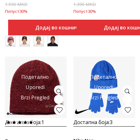
1.590
MKD
1.390
MKD
Попуст
30
%
Попуст
30
%
Додај во кошничка
Додај во кош
Подетално
Подетално
Uporedi
Uporedi
Brzi Pregled
Brzi Pregled
Достапна боја:
1
Достапна боја:
3