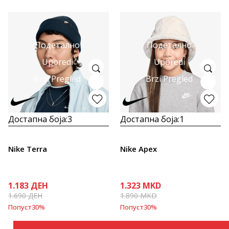
Подетално
Подетално
Uporedi
Uporedi
Brzi Pregled
Brzi Pregled
Достапна боја:
3
Достапна боја:
1
Nike Terra
Nike Apex
1.183
ДЕН
1.323
MKD
1.690
ДЕН
1.890
MKD
Попуст
30
%
Попуст
30
%