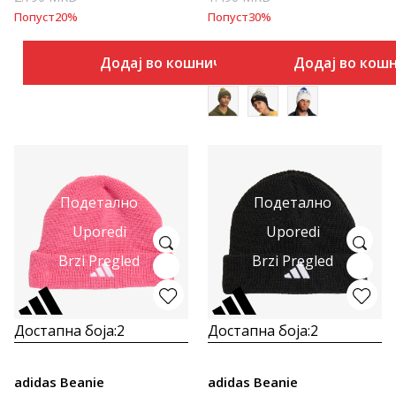
Попуст
20
%
Попуст
30
%
Додај во кошничка
Додај во кош
Подетално
Подетално
Uporedi
Uporedi
Brzi Pregled
Brzi Pregled
Достапна боја:
2
Достапна боја:
2
adidas Beanie
adidas Beanie