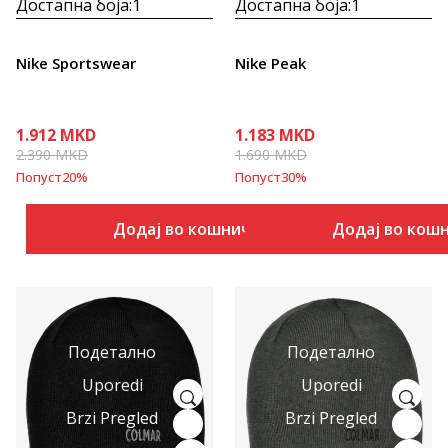
Достапна боја:
1
Достапна боја:
1
Nike Sportswear
Nike Peak
1.912
MKD
1.183
MKD
2.390
MKD
1.690
MKD
Попуст
20
%
Попуст
30
%
Додај во кошничка
Додај во кош
Подетално
Подетално
Uporedi
Uporedi
Brzi Pregled
Brzi Pregled