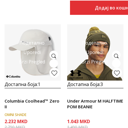
Додај во кош
Подетално
Подетално
Uporedi
Uporedi
Brzi Pregled
Brzi Pregled
Достапна боја:
1
Достапна боја:
3
Columbia Coolhead™ Zero
Under Armour M HALFTIME
II
POM BEANIE
OMNI SHADE
2.232
MKD
1.043
MKD
2.790
MKD
1.490
MKD