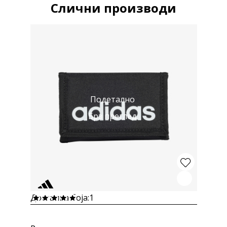
Слични производи
Подетално
Брз преглед
Достапна боја:
1