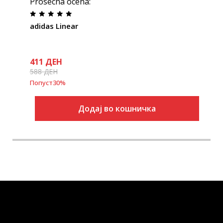
Prosecna ocena
:
adidas Linear
411
ДЕН
588
ДЕН
Попуст
30
%
Додај во кошничка