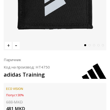
Паричник
Код на производ:
HT4750
adidas Training
ECO VISION
Попуст
30
%
688
MKD
481
MKD