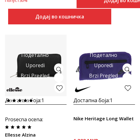
Додај во кош
Попуст
30
%
Додај во кошничка
Подетално
Подетално
Uporedi
Uporedi
Brzi Pregled
Brzi Pregled
Достапна боја:
1
Достапна боја:
1
Nike Heritage Long Wallet
Prosecna ocena
:
Ellesse Alzina