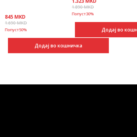
1.323
MKD
1.890
MKD
Попуст
30
%
845
MKD
1.690
MKD
Додај во кош
Попуст
50
%
Додај во кошничка