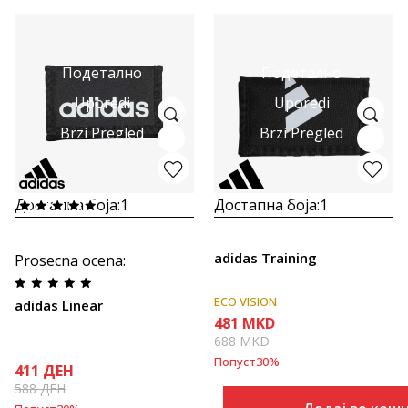
Подетално
Подетално
Uporedi
Uporedi
Brzi Pregled
Brzi Pregled
Достапна боја:
1
Достапна боја:
1
adidas Training
Prosecna ocena
:
ECO VISION
adidas Linear
481
MKD
688
MKD
Попуст
30
%
411
ДЕН
588
ДЕН