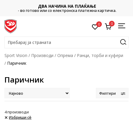
ДВА НАЧИНА НА ПЛАЌАЊЕ
- во готово или со електронска платежна картичка.
0
0
Пребарај ја страната
Sport Vision
Производи
Опрема
Ранци, торби и куфери
Паричник
Паричник
Филтери
4
производи
Избриши сè