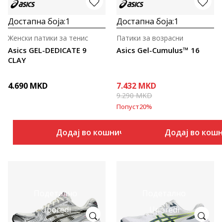
Достапна боја:
1
Достапна боја:
1
Женски патики за тенис
Патики за возрасни
Asics GEL-DEDICATE 9
Asics Gel-Cumulus™ 16
CLAY
4.690
MKD
7.432
MKD
9.290
MKD
Попуст
20
%
Додај во кошничка
Додај во кош
Подетално
Подетално
Uporedi
Uporedi