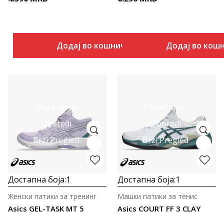
Додај во кошничка
Додај во кош
Подетално
Подетално
Uporedi
Uporedi
Brzi Pregled
Brzi Pregled
Достапна боја:
1
Достапна боја:
1
Женски патики за тренинг
Машки патики за тенис
Asics GEL-TASK MT 5
Asics COURT FF 3 CLAY