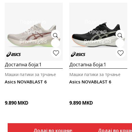
Подетално
Подетално
Uporedi
Uporedi
Brzi Pregled
Brzi Pregled
Достапна боја:
1
Достапна боја:
1
Машки патики за трчање
Машки патики за трчање
Asics NOVABLAST 6
Asics NOVABLAST 6
9.890
MKD
9.890
MKD
Додај во кошничка
Додај во кош