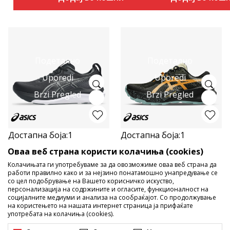
Подетално
Подетално
Uporedi
Uporedi
Brzi Pregled
Brzi Pregled
Достапна боја:
1
Достапна боја:
1
Оваа веб страна користи колачиња (cookies)
Машки патики за трчање
Машки патики за трчање
Asics GEL-KAYANO 33
Asics TRABUCO 14
Колачињата ги употребуваме за да овозможиме оваа веб страна да
работи правилно како и за нејзино понатамошно унапредување се
со цел подобрување на Вашето корисничко искуство,
персонализација на содржините и огласите, функционалност на
социјалните медиуми и анализа на сообраќајот. Со продолжување
12.490
MKD
9.890
MKD
на користењето на нашата интернет страница ја прифаќате
употребата на колачиња (cookies).