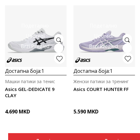
Подетално
Подетално
Uporedi
Uporedi
Brzi Pregled
Brzi Pregled
Достапна боја:
1
Достапна боја:
1
Машки патики за тенис
Женски патики за тренинг
Asics GEL-DEDICATE 9
Asics COURT HUNTER FF
CLAY
4.690
MKD
5.590
MKD