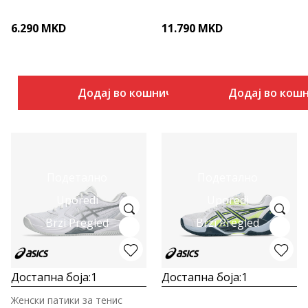
6.290
MKD
11.790
MKD
Додај во кошничка
Додај во кош
Подетално
Подетално
Uporedi
Uporedi
Brzi Pregled
Brzi Pregled
Достапна боја:
1
Достапна боја:
1
Женски патики за тенис