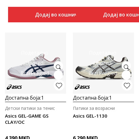
Додај во кошничка
Додај во кош
Подетално
Подетално
Uporedi
Uporedi
Brzi Pregled
Brzi Pregled
Достапна боја:
1
Достапна боја:
1
Детски патики за тенис
Патики за возрасни
Asics GEL-GAME GS
Asics GEL-1130
CLAY/OC
4.390
MKD
6.290
MKD