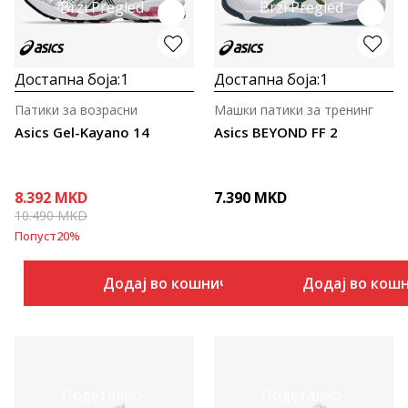
Brzi Pregled
Brzi Pregled
Достапна боја:
1
Достапна боја:
1
Патики за возрасни
Машки патики за тренинг
Asics Gel-Kayano 14
Asics BEYOND FF 2
8.392
MKD
7.390
MKD
10.490
MKD
Попуст
20
%
Додај во кошничка
Додај во кош
Подетално
Подетално