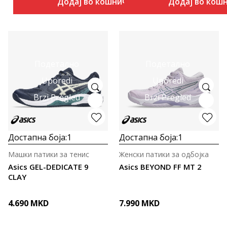
Додај во кошничка
Додај во кош
Подетално
Подетално
Uporedi
Uporedi
Brzi Pregled
Brzi Pregled
Достапна боја:
1
Достапна боја:
1
Машки патики за тенис
Женски патики за одбојка
Asics GEL-DEDICATE 9
Asics BEYOND FF MT 2
CLAY
4.690
MKD
7.990
MKD