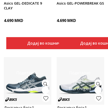
Asics GEL-DEDICATE 9
Asics GEL-POWERBREAK GS
CLAY
4.690
MKD
4.690
MKD
Додај во кошничка
Додај во кош
Подетално
Подетално
Uporedi
Uporedi
Brzi Pregled
Brzi Pregled
Достапна боја:
1
Достапна боја:
1