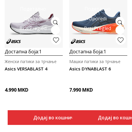
Подетално
Подетално
Uporedi
Uporedi
Brzi Pregled
Brzi Pregled
Достапна боја:
1
Достапна боја:
1
Женски патики за трчање
Машки патики за трчање
Asics VERSABLAST 4
Asics DYNABLAST 6
4.990
MKD
7.990
MKD
Додај во кошничка
Додај во кош