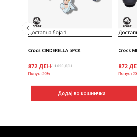
Достапна боја:
1
Достапн
Crocs CINDERELLA 5PCK
Crocs M
872
ДЕН
872
Д
1.090
ДЕН
Попуст
20
%
Попуст
20
Додај во кошничка