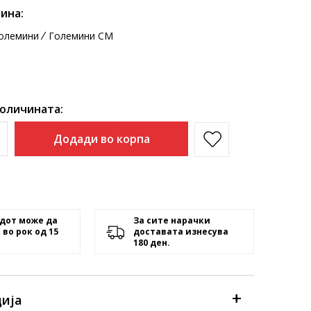
ина:
олемини
Големини CM
количината:
Додади во корпа
дот може да
За сите нарачки
 во рок од 15
доставата изнесува
180 ден.
ија