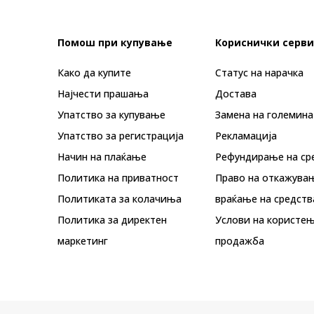
Помош при купување
Кориснички серви
Како да купите
Статус на нарачка
Најчести прашања
Достава
Упатство за купување
Замена на големина
Упатство за регистрација
Рекламациja
Начин на плаќање
Рефундирање на ср
Политика на приватност
Право на откажува
Политиката за колачиња
враќање на средств
Политика за директен
Услови на користењ
маркетинг
продажба