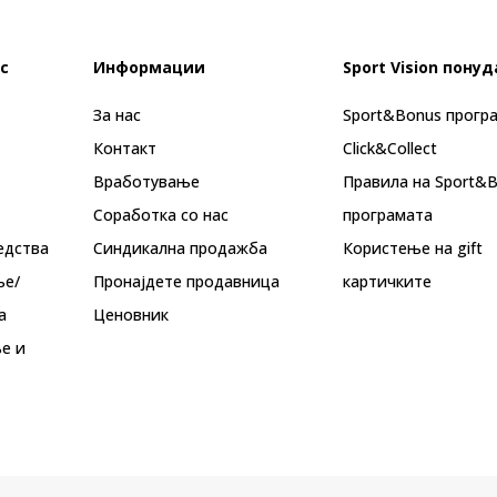
с
Информации
Sport Vision понуд
За нас
Sport&Bonus прогр
Контакт
Click&Collect
Вработување
Правила на Sport&
Соработка со нас
програмата
едства
Синдикална продажба
Користење на gift
ње/
Пронајдете продавница
картичките
а
Ценовник
е и