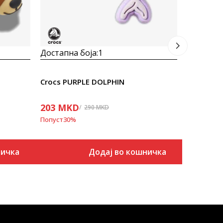
Достапна боја:
1
Crocs PURPLE DOLPHIN
203
MKD
290
MKD
Попуст
30
%
ничка
Додај во кошничка