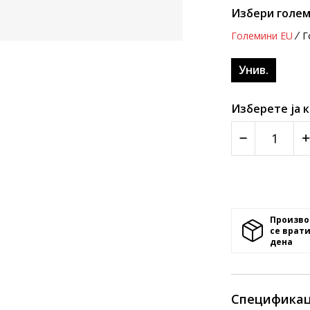
Избери голем
Големини EU
Г
Унив.
Изберете ја 
Произво
се врати
денa
Спецификац