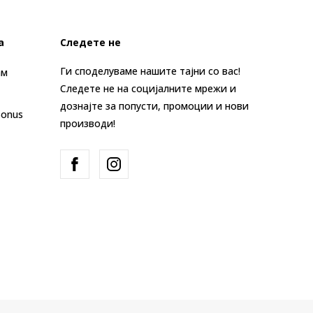
а
Следете не
Ги споделуваме нашите тајни со вас!
ам
Следете не на социјалните мрежи и
дознајте за попусти, промоции и нови
Bonus
производи!