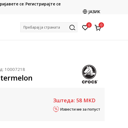
CLICK & COLLECT
ријавете се
Регистрирајте се
ете со картичка online и подигнете во продавницата
ЈАЗИК
по ваш избор
0
0
Пребарај ја страната
д:
10007218
termelon
Зштеда:
58
MKD
Извести ме за попуст