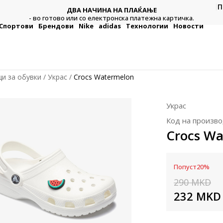
П
ДВА НАЧИНА НА ПЛАЌАЊЕ
тежна
Плат
- во готово или со електронска платежна картичка.
Спортови
Брендови
Nike
adidas
Технологии
Новости
и за обувки
Украс
Crocs Watermelon
Украс
Код на произво
Crocs Wa
Попуст
20
%
290
MKD
232
MKD