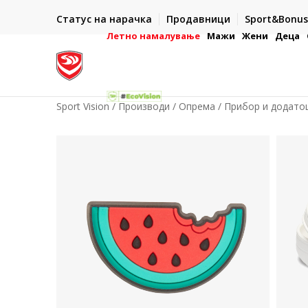
ИСПОРАКА ВО РОК ОД 5 РАБОТНИ ДЕНА
Статус на нарачка
Продавници
Sport&Bonus
-222
- на сите нарачки во готово или со електронска пла
картичка
Летно намалување
Мажи
Жени
Деца
Sport Vision
Производи
Опрема
Прибор и додатоц