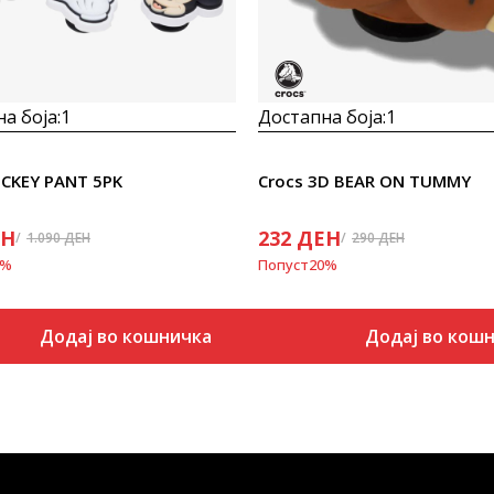
а боја:
1
Достапна боја:
1
ICKEY PANT 5PK
Crocs 3D BEAR ON TUMMY
ЕН
232
ДЕН
1.090
ДЕН
290
ДЕН
%
Попуст
20
%
Додај во кошничка
Додај во кош