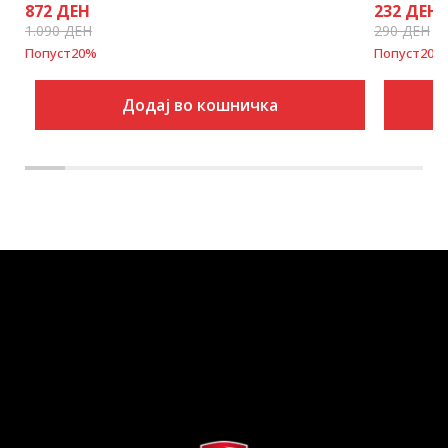
872
ДЕН
232
ДЕН
1.090
ДЕН
290
ДЕН
Попуст
20
%
Попуст
20
%
Додај во кошничка