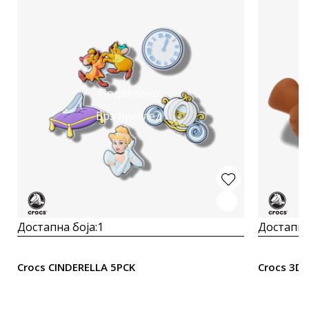
Подетално
Брз преглед
Достапна боја:
1
Достапна
Crocs CINDERELLA 5PCK
Crocs 3D