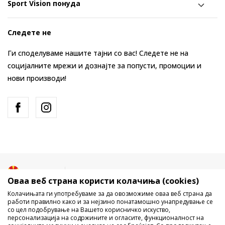
Sport Vision понуда
Следете не
Ги споделуваме нашите тајни со вас! Следете не на
социјалните мрежи и дознајте за попусти, промоции и
нови производи!
Македонија
Промена
Оваа веб страна користи колачиња (cookies)
Колачињата ги употребуваме за да овозможиме оваа веб страна да
работи правилно како и за нејзино понатамошно унапредување се
со цел подобрување на Вашето корисничко искуство,
персонализација на содржините и огласите, функционалност на