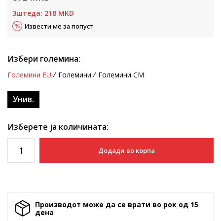
Зштеда:
218
MKD
Извести ме за попуст
Избери големина:
Големини EU
Големини
Големини CM
Унив.
Изберете ја количината:
Додади во корпа
Производот може да се врати во рок од 15
денa