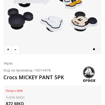
Украс
Код на производ:
10014478
Crocs MICKEY PANT 5PK
Попуст
20
%
1.090
MKD
872
MKD