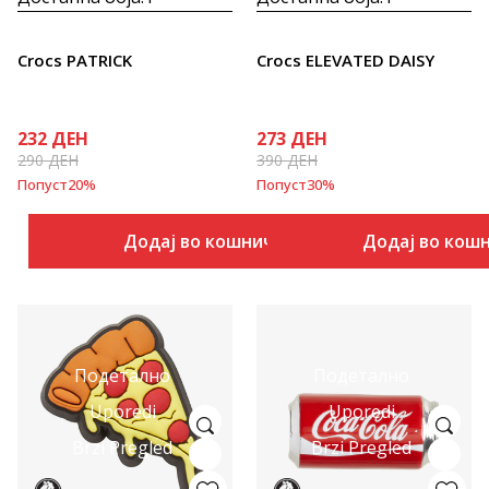
Crocs PATRICK
Crocs ELEVATED DAISY
232
ДЕН
273
ДЕН
290
ДЕН
390
ДЕН
Попуст
20
%
Попуст
30
%
Додај во кошничка
Додај во кош
Подетално
Подетално
Uporedi
Uporedi
Brzi Pregled
Brzi Pregled