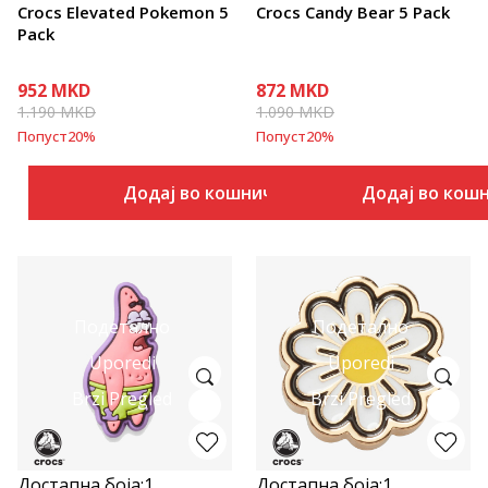
Crocs Elevated Pokemon 5
Crocs Candy Bear 5 Pack
Pack
952
MKD
872
MKD
1.190
MKD
1.090
MKD
Попуст
20
%
Попуст
20
%
Додај во кошничка
Додај во кош
Подетално
Подетално
Uporedi
Uporedi
Brzi Pregled
Brzi Pregled
Достапна боја:
1
Достапна боја:
1