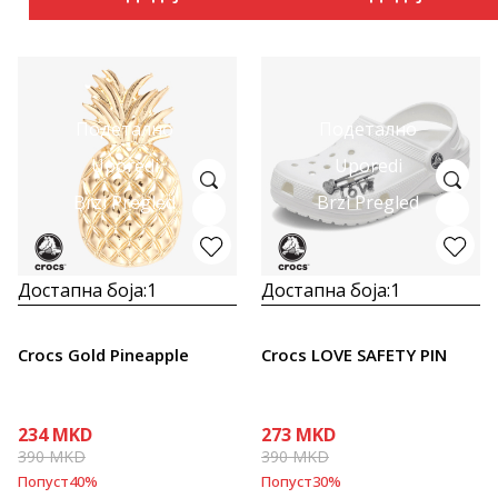
Подетално
Подетално
Uporedi
Uporedi
Brzi Pregled
Brzi Pregled
Достапна боја:
1
Достапна боја:
1
Crocs Gold Pineapple
Crocs LOVE SAFETY PIN
234
MKD
273
MKD
390
MKD
390
MKD
Попуст
40
%
Попуст
30
%