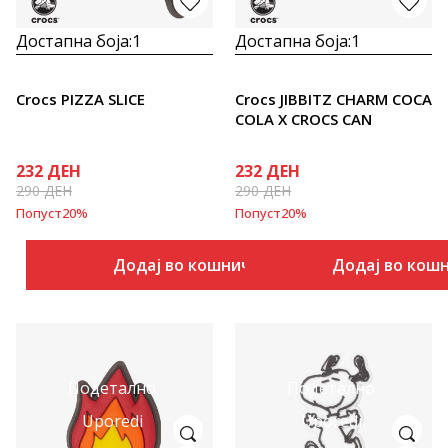
Достапна боја:
1
Достапна боја:
1
Crocs PIZZA SLICE
Crocs JIBBITZ CHARM COCA
COLA X CROCS CAN
232
ДЕН
232
ДЕН
290
ДЕН
290
ДЕН
Попуст
20
%
Попуст
20
%
Додај во кошничка
Додај во кош
Подетално
Подетално
Uporedi
Uporedi