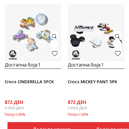
Подетално
Подетално
Uporedi
Uporedi
Brzi Pregled
Brzi Pregled
Достапна боја:
1
Достапна боја:
1
Crocs CINDERELLA 5PCK
Crocs MICKEY PANT 5PK
872
ДЕН
872
ДЕН
1.090
ДЕН
1.090
ДЕН
Попуст
20
%
Попуст
20
%