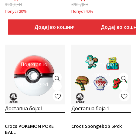
390
ДЕН
390
ДЕН
Попуст
20
%
Попуст
40
%
Додај во кошничка
Додај во кош
Подетално
Подетално
Uporedi
Uporedi
Brzi Pregled
Brzi Pregled
Достапна боја:
1
Достапна боја:
1
Crocs POKEMON POKE
Crocs Spongebob 5Pck
BALL