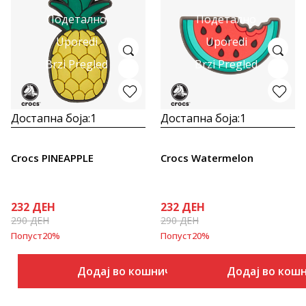
Подетално
Подетално
Uporedi
Uporedi
Brzi Pregled
Brzi Pregled
Достапна боја:
1
Достапна боја:
1
Crocs PINEAPPLE
Crocs Watermelon
232
ДЕН
232
ДЕН
290
ДЕН
290
ДЕН
Попуст
20
%
Попуст
20
%
Додај во кошничка
Додај во кош