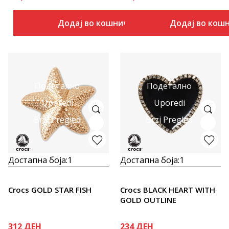
Додај во кошничка
Додај во кош
Подетално
Подетално
Uporedi
Uporedi
Brzi Pregled
Brzi Pregled
Достапна боја:
1
Достапна боја:
1
Crocs GOLD STAR FISH
Crocs BLACK HEART WITH
GOLD OUTLINE
312
ДЕН
234
ДЕН