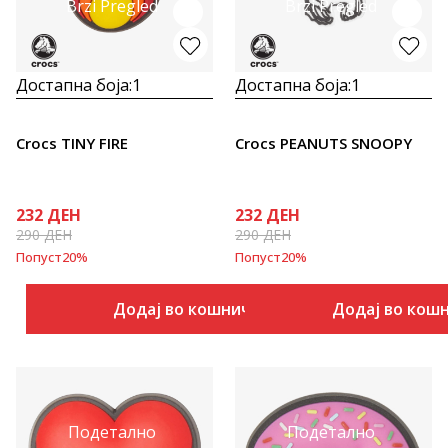
Brzi Pregled
Brzi Pregled
Достапна боја:
1
Достапна боја:
1
Crocs TINY FIRE
Crocs PEANUTS SNOOPY
232
ДЕН
232
ДЕН
290
ДЕН
290
ДЕН
Попуст
20
%
Попуст
20
%
Додај во кошничка
Додај во кош
Подетално
Подетално