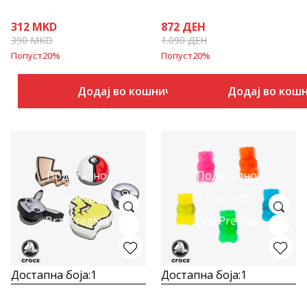
312
MKD
872
ДЕН
390
MKD
1.090
ДЕН
Попуст
20
%
Попуст
20
%
Додај во кошничка
Додај во кош
Подетално
Подетално
Uporedi
Uporedi
Brzi Pregled
Brzi Pregled
Достапна боја:
1
Достапна боја:
1