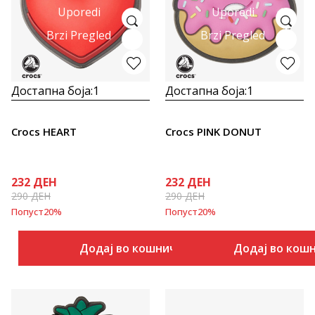
Uporedi
Uporedi
Brzi Pregled
Brzi Pregled
Достапна боја:
1
Достапна боја:
1
Crocs HEART
Crocs PINK DONUT
232
ДЕН
232
ДЕН
290
ДЕН
290
ДЕН
Попуст
20
%
Попуст
20
%
Додај во кошничка
Додај во кош