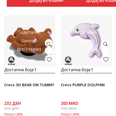
Додај во кошничка
Додај во кош
Подетално
Подетално
Uporedi
Uporedi
Brzi Pregled
Brzi Pregled
Достапна боја:
1
Достапна боја:
1
Crocs 3D BEAR ON TUMMY
Crocs PURPLE DOLPHIN
232
ДЕН
203
MKD
290
ДЕН
290
MKD
Попуст
20
%
Попуст
30
%