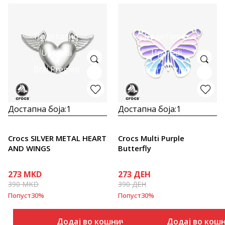
Подетално
Подетално
Uporedi
Uporedi
Brzi Pregled
Brzi Pregled
Достапна боја:
1
Достапна боја:
1
Crocs SILVER METAL HEART
Crocs Multi Purple
AND WINGS
Butterfly
273
MKD
273
ДЕН
390
MKD
390
ДЕН
Попуст
30
%
Попуст
30
%
Додај во кошничка
Додај во кош