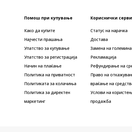
Помош при купување
Кориснички серви
Како да купите
Статус на нарачка
Најчести прашања
Достава
Упатство за купување
Замена на големина
Упатство за регистрација
Рекламациja
Начин на плаќање
Рефундирање на ср
Политика на приватност
Право на откажува
Политиката за колачиња
враќање на средств
Политика за директен
Услови на користењ
маркетинг
продажба