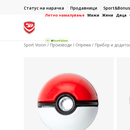
ИСПОРАКА ВО РОК ОД 5 РАБОТНИ ДЕНА
Статус на нарачка
Продавници
Sport&Bonus
-222
- на сите нарачки во готово или со електронска пла
картичка
Летно намалување
Мажи
Жени
Деца
Sport Vision
Производи
Опрема
Прибор и додатоц