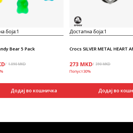
а боја:
1
Достапна боја:
1
andy Bear 5 Pack
KD
273
MKD
1.090
MKD
390
MKD
%
Попуст
30
%
Додај во кошничка
Додај во кош