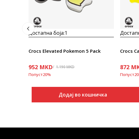
Достапна боја:
1
Достапн
Crocs Elevated Pokemon 5 Pack
Crocs C
952
MKD
872
M
1.190
MKD
Попуст
20
%
Попуст
20
Додај во кошничка