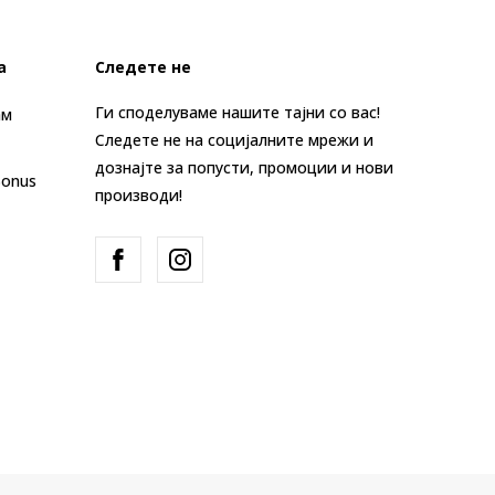
а
Следете не
Ги споделуваме нашите тајни со вас!
ам
Следете не на социјалните мрежи и
дознајте за попусти, промоции и нови
Bonus
производи!