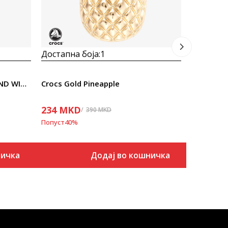
Достапна боја:
1
Crocs SILVER METAL HEART AND WINGS
Crocs Gold Pineapple
234
MKD
390
MKD
Попуст
40
%
ничка
Додај во кошничка