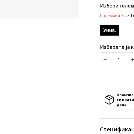
Избери голем
Големини EU
Г
Унив.
Изберете ја 
Произво
се врати
денa
Спецификац