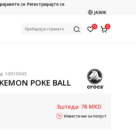
CLICK & COLLECT
ријавете се
Регистрирајте се
ете со картичка online и подигнете во продавницата
ЈАЗИК
по ваш избор
0
0
Пребарај ја страната
д:
10010043
OKEMON POKE BALL
Зштеда:
78
MKD
Извести ме за попуст