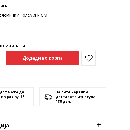
ина:
олемини
Големини CM
количината:
Додади во корпа
дот може да
За сите нарачки
 во рок од 15
доставата изнесува
180 ден.
ија