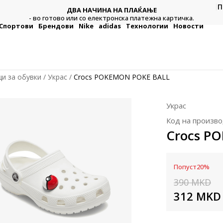
П
ДВА НАЧИНА НА ПЛАЌАЊЕ
тежна
Плат
- во готово или со електронска платежна картичка.
Спортови
Брендови
Nike
adidas
Технологии
Новости
и за обувки
Украс
Crocs POKEMON POKE BALL
Украс
Код на произво
Crocs P
Попуст
20
%
390
MKD
312
MKD