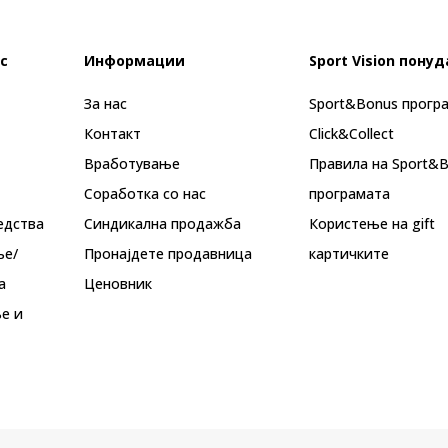
с
Информации
Sport Vision понуд
За нас
Sport&Bonus прогр
Контакт
Click&Collect
Вработување
Правила на Sport&
Соработка со нас
програмата
едства
Синдикална продажба
Користење на gift
ње/
Пронајдете продавница
картичките
а
Ценовник
е и