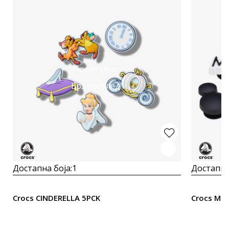
Подетално
Брз преглед
Достапна боја:
1
Достапна
Crocs CINDERELLA 5PCK
Crocs MIC