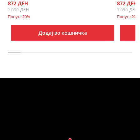
872
ДЕН
872
ДЕН
1.090
ДЕН
1.090
ДЕН
Попуст
20
%
Попуст
20
%
Додај во кошничка