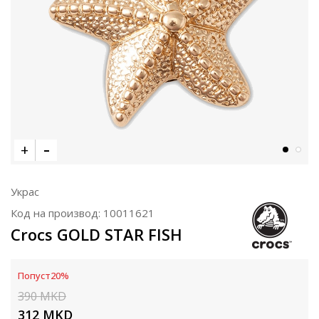
Украс
Код на производ:
10011621
Crocs GOLD STAR FISH
Попуст
20
%
390
MKD
312
MKD