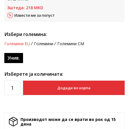
Зштеда:
218
MKD
Извести ме за попуст
Избери големина:
Големини EU
Големини
Големини CM
Унив.
Изберете ја количината:
Додади во корпа
Производот може да се врати во рок од 15
денa