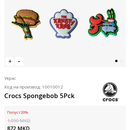
Украс
Код на производ:
10010012
Crocs Spongebob 5Pck
Попуст
20
%
1.090
MKD
872
MKD