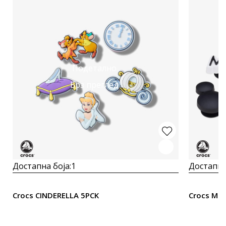
Подетално
Брз преглед
Достапна боја:
1
Достапна
Crocs CINDERELLA 5PCK
Crocs MIC