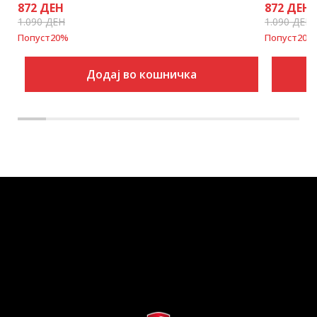
872
ДЕН
872
ДЕН
1.090
ДЕН
1.090
ДЕН
Попуст
20
%
Попуст
20
%
Додај во кошничка