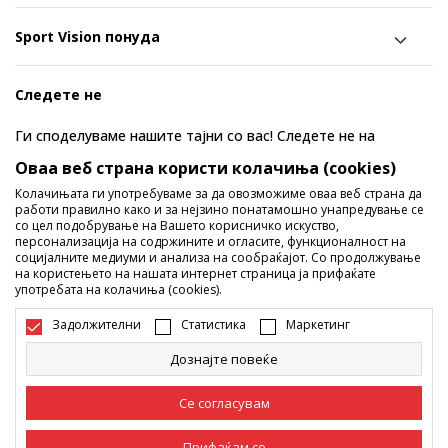
Sport Vision понуда
Следете не
Ги споделуваме нашите тајни со вас! Следете не на
социјалните мрежи и дознајте за попусти, промоции и
Оваа веб страна користи колачиња (cookies)
нови производи!
Колачињата ги употребуваме за да овозможиме оваа веб страна да
работи правилно како и за нејзино понатамошно унапредување се
со цел подобрување на Вашето корисничко искуство,
персонализација на содржините и огласите, функционалност на
социјалните медиуми и анализа на сообраќајот. Со продолжување
на користењето на нашата интернет страница ја прифаќате
употребата на колачиња (cookies).
Задолжителни
Статистика
Маркетинг
Дознајте повеќе
Македонија
Промена
Се согласувам
Прифаќам се