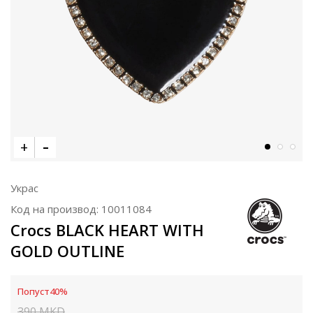
Украс
Код на производ:
10011084
Crocs BLACK HEART WITH
GOLD OUTLINE
Попуст
40
%
390
MKD