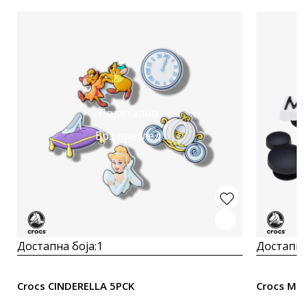
Подетално
Брз преглед
Достапна боја:
1
Достапна
Crocs CINDERELLA 5PCK
Crocs MIC