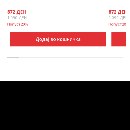
872
ДЕН
872
ДЕН
1.090
ДЕН
1.090
ДЕН
Попуст
20
%
Попуст
20
%
Додај во кошничка