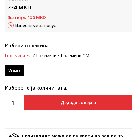
234
MKD
Зштеда:
156
MKD
Извести ме за попуст
Избери големина:
Големини EU
Големини
Големини CM
Унив.
Изберете ја количината:
Додади во корпа
Производот може да се врати во рок од 15