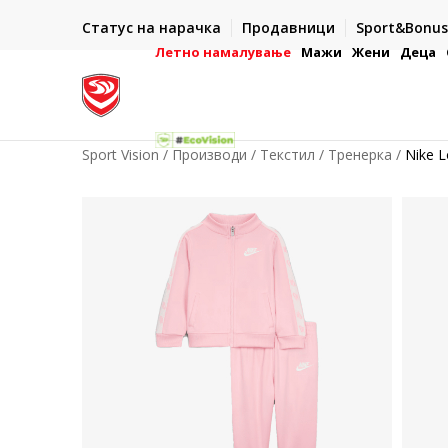
ИСПОРАКА ВО РОК ОД 5 РАБОТНИ ДЕНА
Статус на нарачка
Продавници
Sport&Bonus
-222
- на сите нарачки во готово или со електронска пла
картичка
Летно намалување
Мажи
Жени
Деца
Sport Vision
Производи
Текстил
Тренерка
Nike 