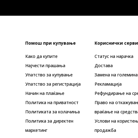
Помош при купување
Кориснички серви
Како да купите
Статус на нарачка
Најчести прашања
Достава
Упатство за купување
Замена на големина
Упатство за регистрација
Рекламациja
Начин на плаќање
Рефундирање на ср
Политика на приватност
Право на откажува
Политиката за колачиња
враќање на средств
Политика за директен
Услови на користењ
маркетинг
продажба