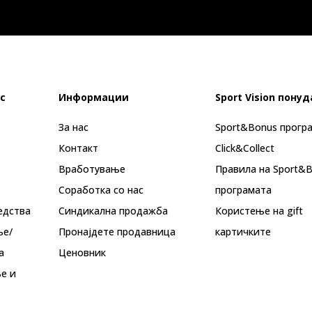
с
Информации
Sport Vision понуд
За нас
Sport&Bonus прогр
Контакт
Click&Collect
Вработување
Правила на Sport&
Соработка со нас
програмата
едства
Синдикална продажба
Користење на gift
ње/
Пронајдете продавница
картичките
а
Ценовник
е и