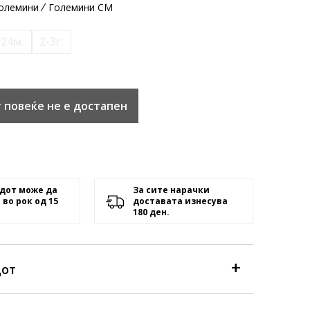
олемини
Големини CM
-24м.
2-3г.
 повеќе не е достапен
дот може да
За сите нарачки
 во рок од 15
доставата изнесува
180 ден.
дот