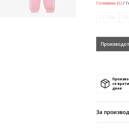
Големини EU
Г
12-18м.
18
Производот
Произво
се врати
денa
За произво