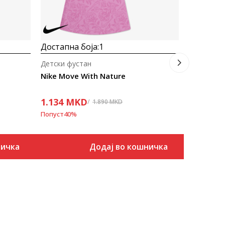
Достапна боја:
1
Детски фустан
Nike Move With Nature
1.134
MKD
1.890
MKD
Попуст
40
%
ничка
Додај во кошничка