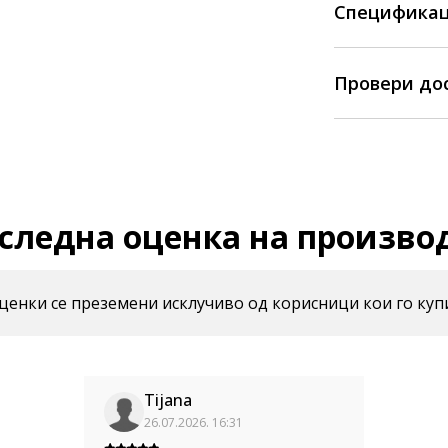
Спецификац
Провери до
следна оценка на произво
енки се преземени исклучиво од корисници кои го куп
Tijana
26.07.2026. 16:31