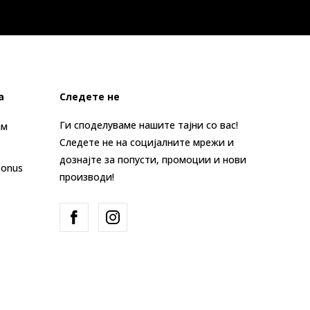
а
Следете не
Ги споделуваме нашите тајни со вас!
ам
Следете не на социјалните мрежи и
дознајте за попусти, промоции и нови
Bonus
производи!