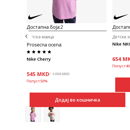
Достапна боја:
2
Достапн
Детска маица
Детски х
Nike NK
Prosecna ocena
:
654
M
Nike Cherry
Попуст
40
545
MKD
1.090
MKD
Попуст
50
%
Додај во кошничка