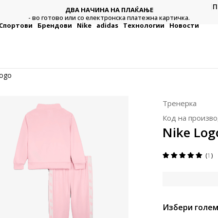
П
ДВА НАЧИНА НА ПЛАЌАЊЕ
тежна
Плат
- во готово или со електронска платежна картичка.
Спортови
Брендови
Nike
adidas
Технологии
Новости
Logo
Тренерка
Код на произво
Nike Log
1
Избери голем