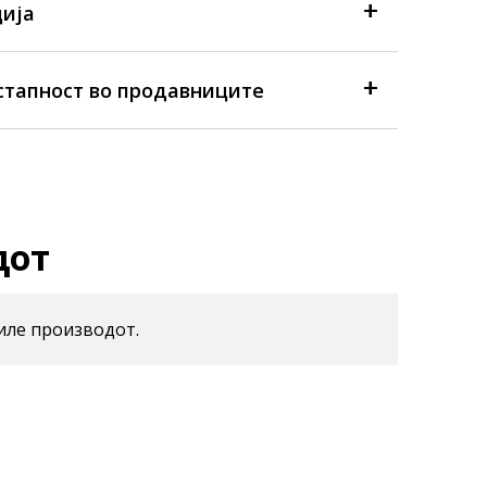
ија
стапност во продавниците
дот
иле производот.