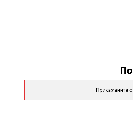
По
Прикажаните оц