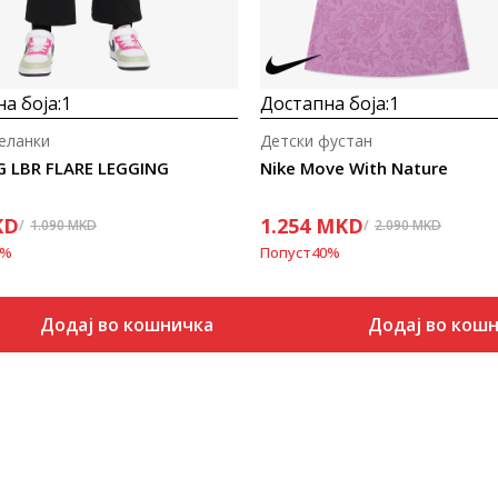
а боја:
1
Достапна боја:
1
еланки
Детски фустан
G LBR FLARE LEGGING
Nike Move With Nature
KD
1.254
MKD
1.090
MKD
2.090
MKD
%
Попуст
40
%
Додај во кошничка
Додај во кош