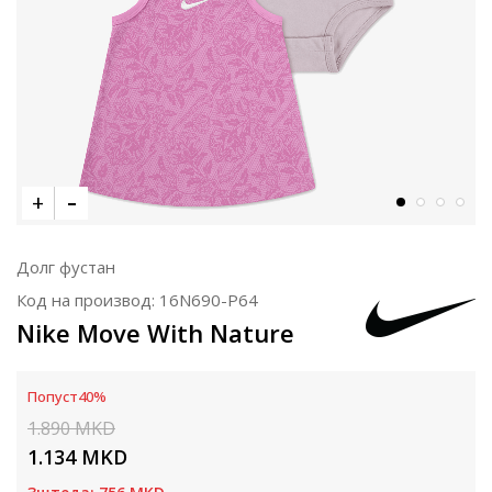
Долг фустан
Код на производ:
16N690-P64
Nike Move With Nature
Попуст
40
%
1.890
MKD
1.134
MKD