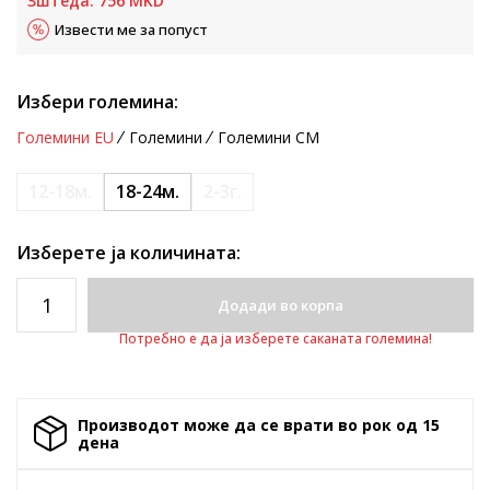
Зштеда:
756
MKD
Извести ме за попуст
Избери големина:
Големини EU
Големини
Големини CM
12-18м.
18-24м.
2-3г.
Изберете ја количината:
Додади во корпа
Потребно е да ја изберете саканата големина!
Производот може да се врати во рок од 15
денa