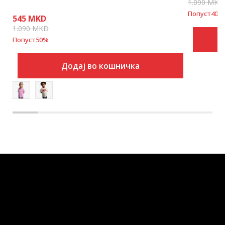
1.090
MKD
Попуст
40
%
545
MKD
1.090
MKD
Попуст
50
%
Додај во кошничка