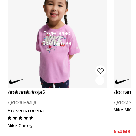
Подетално
Брз преглед
Достапна боја:
2
Достапна
Детска маица
Детски хе
Nike NKG 
Prosecna ocena
:
Nike Cherry
654
MKD