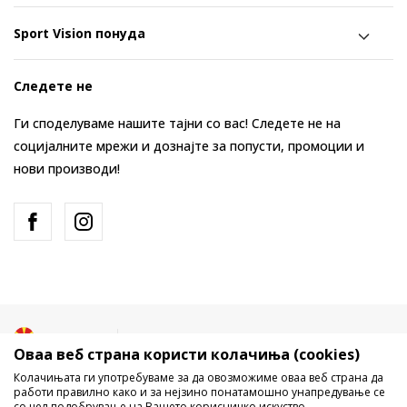
Sport Vision понуда
Следете не
Ги споделуваме нашите тајни со вас! Следете не на
социјалните мрежи и дознајте за попусти, промоции и
нови производи!
Македонија
Промена
Оваа веб страна користи колачиња (cookies)
Колачињата ги употребуваме за да овозможиме оваа веб страна да
работи правилно како и за нејзино понатамошно унапредување се
со цел подобрување на Вашето корисничко искуство,