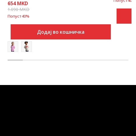
Попуст
40
%
654
MKD
1.090
MKD
Попуст
40
%
Додај во кошничка