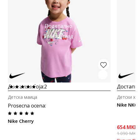
Подетално
Брз преглед
Достапна боја:
2
Достапна
Детска маица
Детски хе
Nike NKG 
Prosecna ocena
:
Nike Cherry
654
MKD
1.090
MKD