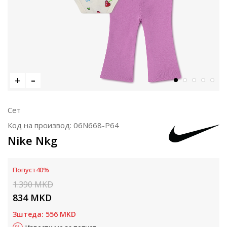
Сет
Код на производ:
06N668-P64
Nike Nkg
Попуст
40
%
1.390
MKD
834
MKD
Зштеда:
556
MKD