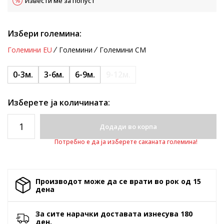
Извести ме за попуст
Избери големина:
Големини EU
Големини
Големини CM
0-3м.
3-6м.
6-9м.
9-12м.
Изберете ја количината:
Додади во корпа
Потребно е да ја изберете саканата големина!
Производот може да се врати во рок од 15
денa
За сите нарачки доставата изнесува 180
ден.